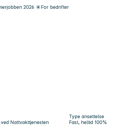
erjobben
2026
☀️
For bedrifter
Type ansettelse
. ved Nattvakttjenesten
Fast, heltid 100%