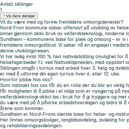
Antall stillinger
1
Vis flere detaljer
Vil du være med og forme fremtidens omsorgstjenester?
Nord-Fron kommune satser offensivt på utvikling av helse
annet gjennom aktiv bruk av velferdsteknologi, moderne l
Sundheim – kommunens base for pleie og omsorg – er vi i
fremtidens omsorgstilbud. Vi søker nå en engasjert meda
denne utviklingsreisen.
Vi har ledig inntil 100 % fast nattvaktstilling (mulighet for
helsefagarbeider f.t. ved Nattvakttjenesten, med oppstart s
Stillingen inngår i turnus med arbeid hver 3. helg og avd
er med å utforme din egen turnus hver 6. eller 12. uke.
Hvorfor jobbe hos oss?
Som nattvakt hos oss får du en rolle der du blir en viktig f
får muligheten til å jobbe i et miljø som er nysgjerrig på n
velferdsteknologi aktivt tas i bruk for å gi tryggere og mer 
du være med på å påvirke arbeidshverdagen og bidra til å 
årene som kommer.
Sundheim er Nord-Frons største base for helse- og institu
Her finnes omsorgsboliger, langtidsavdeling, avdeling for
og rehabiliteringsavdelingen.