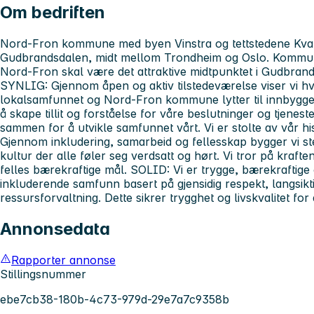
Om bedriften
Nord-Fron kommune med byen Vinstra og tettstedene Kvam
Gudbrandsdalen, midt mellom Trondheim og Oslo. Kommun
Nord-Fron skal være det attraktive midtpunktet i Gudbrand
SYNLIG: Gjennom åpen og aktiv tilstedeværelse viser vi hva 
lokalsamfunnet og Nord-Fron kommune lytter til innbygge
å skape tillit og forståelse for våre beslutninger og tjene
sammen for å utvikle samfunnet vårt. Vi er stolte av vår hi
Gjennom inkludering, samarbeid og fellesskap bygger vi s
kultur der alle føler seg verdsatt og hørt. Vi tror på kraf
felles bærekraftige mål. SOLID: Vi er trygge, bærekraftige o
inkluderende samfunn basert på gjensidig respekt, langsikti
ressursforvaltning. Dette sikrer trygghet og livskvalitet for
Annonsedata
Rapporter annonse
Stillingsnummer
ebe7cb38-180b-4c73-979d-29e7a7c9358b