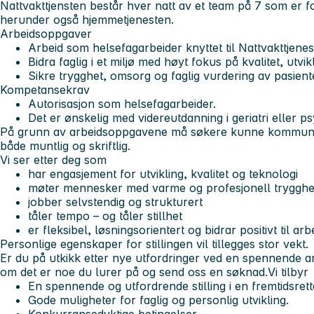
Nattvakttjensten består hver natt av et team på 7 som er f
herunder også hjemmetjenesten.
Arbeidsoppgaver
Arbeid som helsefagarbeider knyttet til Nattvakttjene
Bidra faglig i et miljø med høyt fokus på kvalitet, utv
Sikre trygghet, omsorg og faglig vurdering av pasiente
Kompetansekrav
Autorisasjon som helsefagarbeider.
Det er ønskelig med videreutdanning i geriatri eller 
På grunn av arbeidsoppgavene må søkere kunne kommuniser
både muntlig og skriftlig.
Vi ser etter deg som
har engasjement for utvikling, kvalitet og teknologi
møter mennesker med varme og profesjonell tryggh
jobber selvstendig og strukturert
tåler tempo – og tåler stillhet
er fleksibel, løsningsorientert og bidrar positivt til arb
Personlige egenskaper for stillingen vil tillegges stor vekt.
Er du på utkikk etter nye utfordringer ved en spennende a
om det er noe du lurer på og send oss en søknad.
Vi tilbyr
En spennende og utfordrende stilling i en fremtidsre
Gode muligheter for faglig og personlig utvikling.