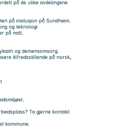
ordelt på de ulike avdelingene
sten på insitusjon på Sundheim.
ikling og teknologi
r på natt.
psykiatri og demensomsorg.
e tilfredsstillende på norsk,
et
eidsmiljøet.
rbeidsplass? Ta gjerne kontakt
ttet kommune.