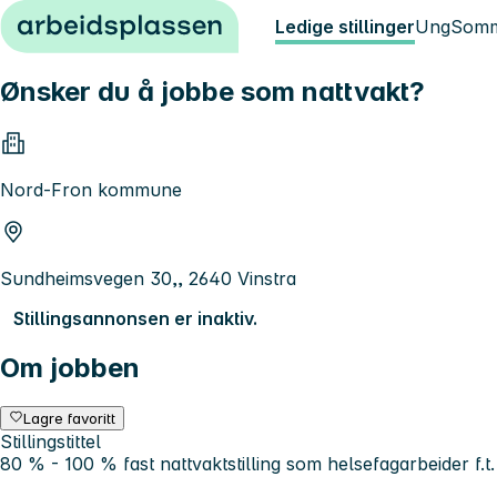
Hopp til innhold
Ledige stillinger
Ung
Somm
Ønsker du å jobbe som nattvakt?
Nord-Fron kommune
Sundheimsvegen 30,, 2640 Vinstra
Stillingsannonsen er inaktiv.
Om jobben
Lagre favoritt
Stillingstittel
80 % - 100 % fast nattvaktstilling som helsefagarbeider f.t