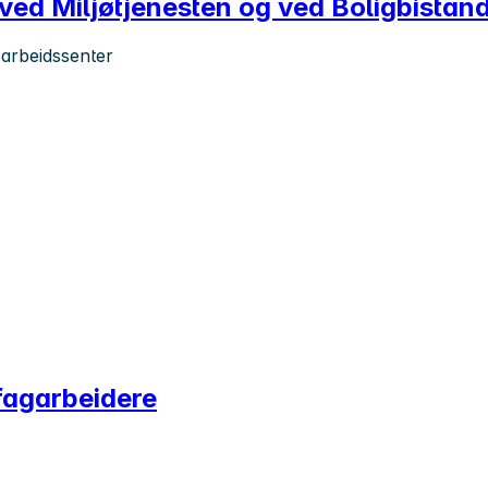
 ved Miljøtjenesten og ved Boligbistan
 arbeidssenter
efagarbeidere
)