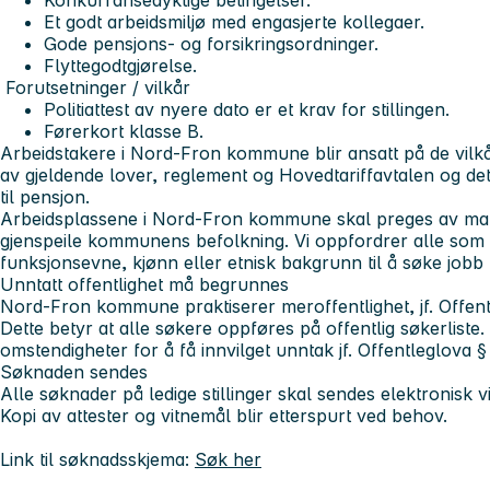
Konkurransedyktige betingelser.
Et godt arbeidsmiljø med engasjerte kollegaer.
Gode pensjons- og forsikringsordninger.
Flyttegodtgjørelse.
Forutsetninger / vilkår
Politiattest av nyere dato er et krav for stillingen.
Førerkort klasse B.
Arbeidstakere i Nord-Fron kommune blir ansatt på de vilkå
av gjeldende lover, reglement og Hovedtariffavtalen og det
til pensjon.
Arbeidsplassene i Nord-Fron kommune skal preges av man
gjenspeile kommunens befolkning. Vi oppfordrer alle som er
funksjonsevne, kjønn eller etnisk bakgrunn til å søke jobb
Unntatt offentlighet må begrunnes
Nord-Fron kommune praktiserer meroffentlighet, jf. Offent
Dette betyr at alle søkere oppføres på offentlig søkerliste.
omstendigheter for å få innvilget unntak jf. Offentleglova §
Søknaden sendes
Alle søknader på ledige stillinger skal sendes elektronisk 
Kopi av attester og vitnemål blir etterspurt ved behov.
Link til søknadsskjema:
Søk her