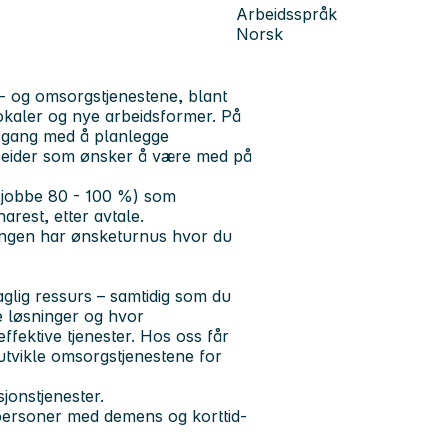
Arbeidsspråk
Norsk
- og omsorgstjenestene, blant
okaler og nye arbeidsformer. På
 gang med å planlegge
rbeider som ønsker å være med på
 å jobbe 80 - 100 %) som
narest, etter avtale.
elingen har ønsketurnus hvor du
aglig ressurs – samtidig som du
ye løsninger og hvor
effektive tjenester. Hos oss får
utvikle omsorgstjenestene for
sjonstjenester.
 personer med demens og korttid-