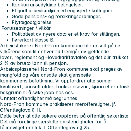
Konkurransedyktige betingelser.
Et godt arbeidsmiljø med engasjerte kollegaer.
Gode pensjons- og forsikringsordninger.
Flyttegodtgjørelse.
Forutsetninger / vilkår
Politiattest av nyere dato er et krav for stillingen.
Førerkort klasse B.
Arbeidstakere i Nord-Fron kommune blir ansatt på de
vilkårene som til enhver tid fremgår av gjeldende
lover, reglement og Hovedtariffavtalen og det blir trukket
2 % av brutto lønn til pensjon.
Arbeidsplassene i Nord-Fron kommune skal preges av
mangfold og våre ansatte skal gjenspeile
kommunens befolkning. Vi oppfordrer alle som er
kvalifisert, uansett alder, funksjonsevne, kjønn eller etnisk
bakgrunn til å søke jobb hos oss.
Unntatt offentlighet må begrunnes
Nord-Fron kommune praktiserer meroffentlighet, jf.
Offentleglova § 11.
Dette betyr at alle søkere oppføres på offentlig søkerliste.
Det må foreligge særskilte omstendigheter for å
få innvilget unntak jf. Offentleglova § 25.