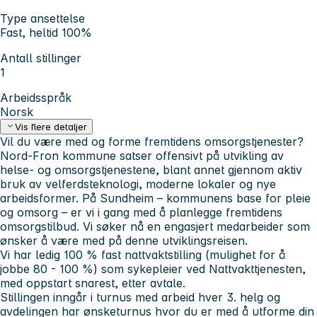
Type ansettelse
Fast, heltid 100%
Antall stillinger
1
Arbeidsspråk
Norsk
Vis flere detaljer
Vil du være med og forme fremtidens omsorgstjenester?
Nord-Fron kommune satser offensivt på utvikling av
helse- og omsorgstjenestene, blant annet gjennom aktiv
bruk av velferdsteknologi, moderne lokaler og nye
arbeidsformer. På Sundheim – kommunens base for pleie
og omsorg – er vi i gang med å planlegge fremtidens
omsorgstilbud. Vi søker nå en engasjert medarbeider som
ønsker å være med på denne utviklingsreisen.
Vi har ledig 100 % fast nattvaktstilling (mulighet for å
jobbe 80 - 100 %) som sykepleier ved Nattvakttjenesten,
med oppstart snarest, etter avtale.
Stillingen inngår i turnus med arbeid hver 3. helg og
avdelingen har ønsketurnus hvor du er med å utforme din