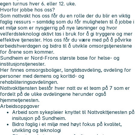
egen turnus hver 6. eller 12. uke.
Hvorfor jobbe hos oss?
Som nattvakt hos oss får du en rolle der du blir en viktig
faglig ressurs – samtidig som du får muligheten til å jobbe i
et miljø som er nysgjerrig på nye løsninger og hvor
velferdsteknologi aktivt tas i bruk for å gi tryggere og mer
effektive tjenester. Hos oss får du være med på å påvirke
arbeidshverdagen og bidra til å utvikle omsorgstjenestene
for årene som kommer.
Sundheim er Nord-Frons største base for helse- og
institusjonstjenester.
Her finnes omsorgsboliger, langtidsavdeling, avdeling for
personer med demens og korttid- og
rehabiliteringsavdelingen.
Nattvakttjensten består hver natt av et team på 7 som er
fordelt på de ulike avdelingene herunder også
hjemmetjenesten.
Arbeidsoppgaver
Arbeid som sykepleier knyttet til Nattvakttjenesten på
insitusjon på Sundheim.
Bidra faglig i et miljø med høyt fokus på kvalitet,
utvikling og teknologi