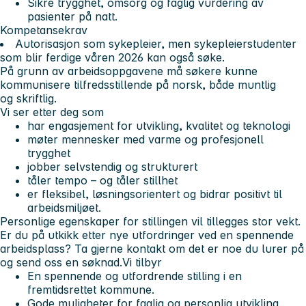
Sikre trygghet, omsorg og faglig vurdering av
pasienter på natt.
Kompetansekrav
Autorisasjon som sykepleier, men sykepleierstudenter
som blir ferdige våren 2026 kan også søke.
På grunn av arbeidsoppgavene må søkere kunne
kommunisere tilfredsstillende på norsk, både muntlig
og skriftlig.
Vi ser etter deg som
har engasjement for utvikling, kvalitet og teknologi
møter mennesker med varme og profesjonell
trygghet
jobber selvstendig og strukturert
tåler tempo – og tåler stillhet
er fleksibel, løsningsorientert og bidrar positivt til
arbeidsmiljøet.
Personlige egenskaper for stillingen vil tillegges stor vekt.
Er du på utkikk etter nye utfordringer ved en spennende
arbeidsplass? Ta gjerne kontakt om det er noe du lurer på
og send oss en søknad.
Vi tilbyr
En spennende og utfordrende stilling i en
fremtidsrettet kommune.
Gode muligheter for faglig og personlig utvikling.