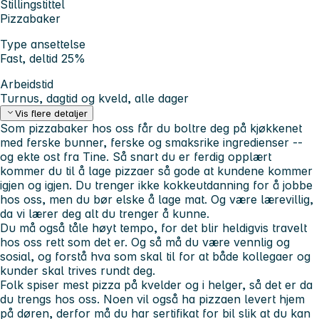
Stillingstittel
Pizzabaker
Type ansettelse
Fast, deltid 25%
Arbeidstid
Turnus, dagtid og kveld, alle dager
Vis flere detaljer
Som pizzabaker hos oss får du boltre deg på kjøkkenet
med ferske bunner, ferske og smaksrike ingredienser --
og ekte ost fra Tine. Så snart du er ferdig opplært
kommer du til å lage pizzaer så gode at kundene kommer
igjen og igjen. Du trenger ikke kokkeutdanning for å jobbe
hos oss, men du bør elske å lage mat. Og være lærevillig,
da vi lærer deg alt du trenger å kunne.
Du må også tåle høyt tempo, for det blir heldigvis travelt
hos oss rett som det er. Og så må du være vennlig og
sosial, og forstå hva som skal til for at både kollegaer og
kunder skal trives rundt deg.
Folk spiser mest pizza på kvelder og i helger, så det er da
du trengs hos oss. Noen vil også ha pizzaen levert hjem
på døren, derfor må du har sertifikat for bil slik at du kan