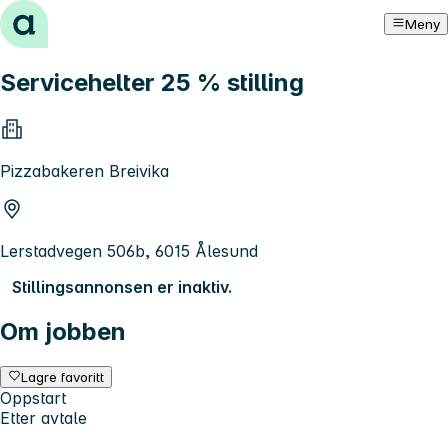
Hopp til innhold
Meny
Servicehelter 25 % stilling
Pizzabakeren Breivika
Lerstadvegen 506b, 6015 Ålesund
Stillingsannonsen er inaktiv.
Om jobben
Lagre favoritt
Oppstart
Etter avtale