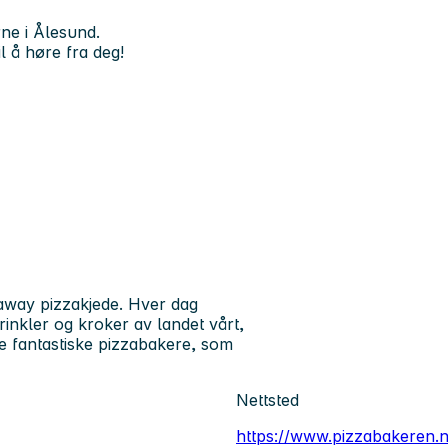
ne i Ålesund.
il å høre fra deg!
eaway pizzakjede. Hver dag
krinkler og kroker av landet vårt,
re fantastiske pizzabakere, som
Nettsted
https://www.pizzabakeren.