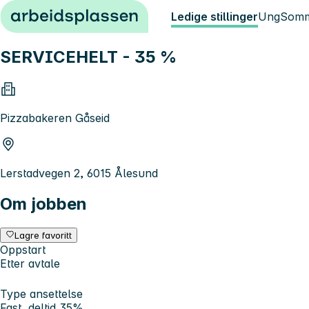
Hopp til innhold
Ledige stillinger
Ung
Somm
SERVICEHELT - 35 %
Pizzabakeren Gåseid
Lerstadvegen 2, 6015 Ålesund
Om jobben
Lagre favoritt
Oppstart
Etter avtale
Type ansettelse
Fast, deltid 35%