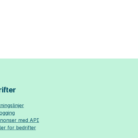
ifter
ningslinjer
logging
nnonser med API
ler for bedrifter