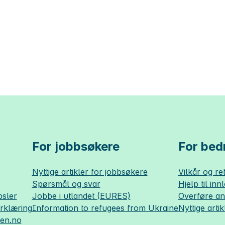
For jobbsøkere
For bedr
Nyttige artikler for jobbsøkere
Vilkår og ret
Spørsmål og svar
Hjelp til inn
sler
Jobbe i utlandet (EURES)
Overføre a
erklæring
Information to refugees from Ukraine
Nyttige artik
sen.no