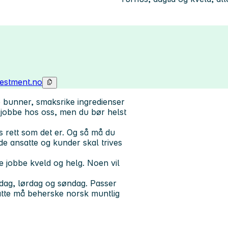
vestment.no
e bunner, smaksrike ingredienser
å jobbe hos oss, men du
bør helst
oss rett som det er. Og så må du
åde ansatte og kunder skal trives
ne
jobbe kveld og helg.
Noen vil
edag, lørdag og søndag. Passer
atte må beherske norsk muntlig