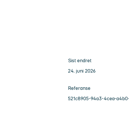
Sist endret
24. juni 2026
Referanse
521c8905-94a3-4cea-a4b0