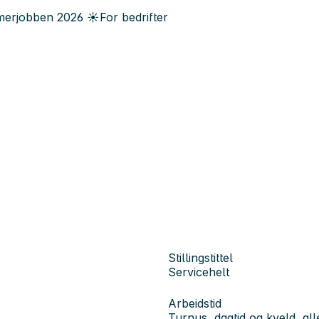
erjobben
2026
☀️
For bedrifter
Stillingstittel
Servicehelt
Arbeidstid
Turnus, dagtid og kveld, all