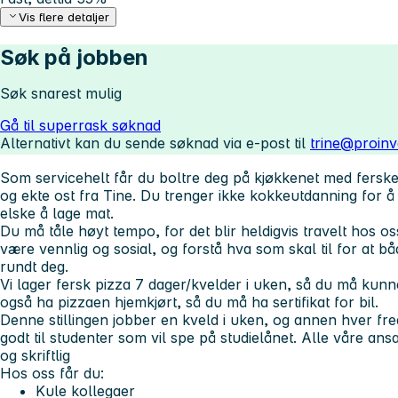
Vis flere detaljer
Søk på jobben
Søk snarest mulig
Gå til superrask søknad
Alternativt kan du sende søknad via e-post til
trine@proin
Som servicehelt får du boltre deg på kjøkkenet med fersk
og ekte ost fra Tine. Du trenger ikke kokkeutdanning for 
elske å lage mat.
Du må tåle høyt tempo
, for det blir heldigvis travelt hos 
være vennlig og sosial, og forstå hva som skal til for at b
rundt deg.
Vi lager fersk pizza 7 dager/kvelder i uken, så du må kun
også ha pizzaen hjemkjørt, så
du må ha sertifikat for bil.
Denne stillingen jobber en kveld i uken, og annen hver fr
godt til studenter som vil spe på studielånet.
Alle våre ans
og skriftlig
Hos oss får du:
Kule kollegaer