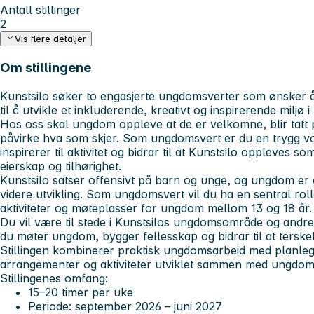
Antall stillinger
2
Vis flere detaljer
Om stillingene
Kunstsilo søker to engasjerte ungdomsverter som ønsker 
til å utvikle et inkluderende, kreativt og inspirerende miljø 
Hos oss skal ungdom oppleve at de er velkomne, blir tatt
påvirke hva som skjer. Som ungdomsvert er du en trygg v
inspirerer til aktivitet og bidrar til at Kunstsilo oppleves 
eierskap og tilhørighet.
Kunstsilo satser offensivt på barn og unge, og ungdom er 
videre utvikling. Som ungdomsvert vil du ha en sentral rol
aktiviteter og møteplasser for ungdom mellom 13 og 18 år.
Du vil være til stede i Kunstsilos ungdomsområde og andre
du møter ungdom, bygger fellesskap og bidrar til at terske
Stillingen kombinerer praktisk ungdomsarbeid med planle
arrangementer og aktiviteter utviklet sammen med ungdo
Stillingenes omfang:
15–20 timer per uke
Periode: september 2026 – juni 2027