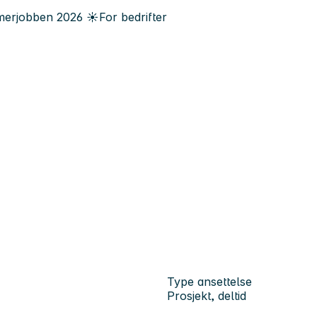
erjobben
2026
☀️
For bedrifter
Type ansettelse
Prosjekt, deltid