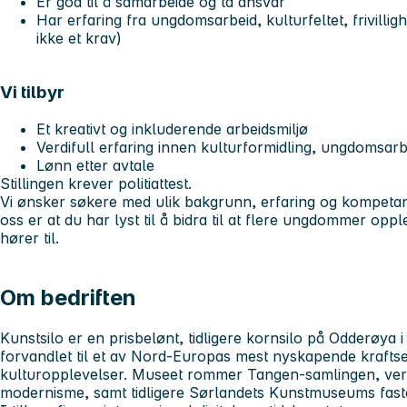
Er god til å samarbeide og ta ansvar
Har erfaring fra ungdomsarbeid, kulturfeltet, frivillig
ikke et krav)
Vi tilbyr
Et kreativt og inkluderende arbeidsmiljø
Verdifull erfaring innen kulturformidling, ungdomsarb
Lønn etter avtale
Stillingen krever politiattest.
Vi ønsker søkere med ulik bakgrunn, erfaring og kompetan
oss er at du har lyst til å bidra til at flere ungdommer opp
hører til.
Om bedriften
Kunstsilo er en prisbelønt, tidligere kornsilo på Odderøya i
forvandlet til et av Nord-Europas mest nyskapende kraftse
kulturopplevelser. Museet rommer Tangen-samlingen, verd
modernisme, samt tidligere Sørlandets Kunstmuseums fast