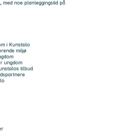
d, med noe planleggingstid på
m i Kunstsilo
erende miljø
ungdom
for ungdom
unstsilos tilbud
idspartnere
ilo
er