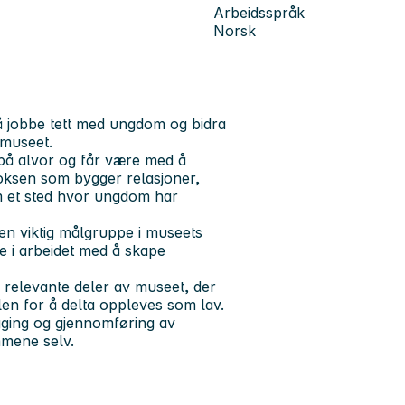
Arbeidsspråk
Norsk
å jobbe tett med ungdom og bidra
i museet.
 på alvor og får være med å
oksen som bygger relasjoner,
som et sted hvor ungdom har
en viktig målgruppe i museets
le i arbeidet med å skape
 relevante deler av museet, der
len for å delta oppleves som lav.
gging og gjennomføring av
mmene selv.