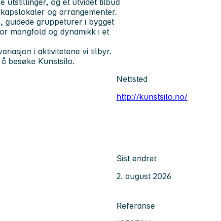
 utstillinger, og et utvidet tilbud
skapslokaler og arrangementer.
, guidede gruppeturer i bygget
 for mangfold og dynamikk i et
iasjon i aktivitetene vi tilbyr.
l å besøke Kunstsilo.
Nettsted
http://kunstsilo.no/
Sist endret
2. august 2026
Referanse