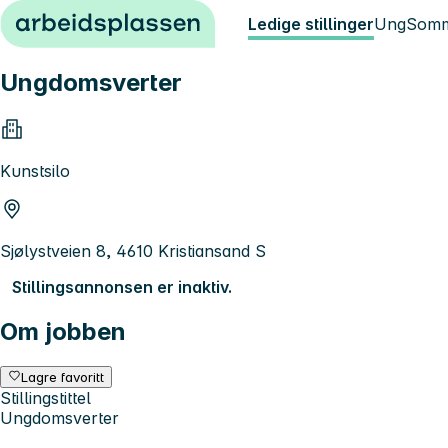
Hopp til innhold
Ledige stillinger
Ung
Somm
Ungdomsverter
Kunstsilo
Sjølystveien 8, 4610 Kristiansand S
Stillingsannonsen er inaktiv.
Om jobben
Lagre favoritt
Stillingstittel
Ungdomsverter