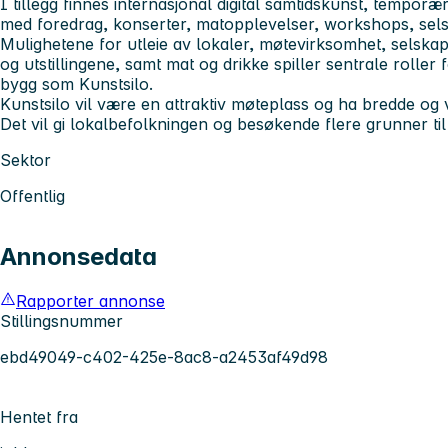
I tillegg finnes internasjonal digital samtidskunst, temporære
med foredrag, konserter, matopplevelser, workshops, sel
Mulighetene for utleie av lokaler, møtevirksomhet, selskap
og utstillingene, samt mat og drikke spiller sentrale roller
bygg som Kunstsilo.
Kunstsilo vil være en attraktiv møteplass og ha bredde og var
Det vil gi lokalbefolkningen og besøkende flere grunner ti
Sektor
Offentlig
Annonsedata
Rapporter annonse
Stillingsnummer
ebd49049-c402-425e-8ac8-a2453af49d98
Hentet fra