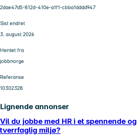
2dae47d5-812d-410e-a1f1-cbba1dddd947
Sist endret
3. august 2026
Hentet fra
jobbnorge
Referanse
10302328
Lignende annonser
Vil du jobbe med HR i et spennende og
tverrfaglig miljø?