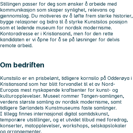
Stillingen passer for deg som ønsker å arbeide med
kommunikasjon som skaper synlighet, relevans og
gjennomslag. Du motiveres av å løfte frem sterke historier,
bygge relasjoner og bidra til å styrke Kunstsilos posisjon
som et ledende museum for nordisk modernisme.
Kontoradresse er i Kristiansand, men for den rette
kandidaten er vi åpne for å se på løsninger for delvis
remote arbeid.
Om bedriften
Kunstsilo er en prisbelønt, tidligere kornsilo på Odderøya i
Kristiansand som har blitt forvandlet til et av Nord-
Europas mest nyskapende kraftsenter for kunst- og
kulturopplevelser. Museet rommer Tangen-samlingen,
verdens største samling av nordisk modernisme, samt
tidligere Sørlandets Kunstmuseums faste samlinger.
I tillegg finnes internasjonal digital samtidskunst,
temporære utstillinger, og et utvidet tilbud med foredrag,
konserter, matopplevelser, workshops, selskapslokaler
og arrangementer.