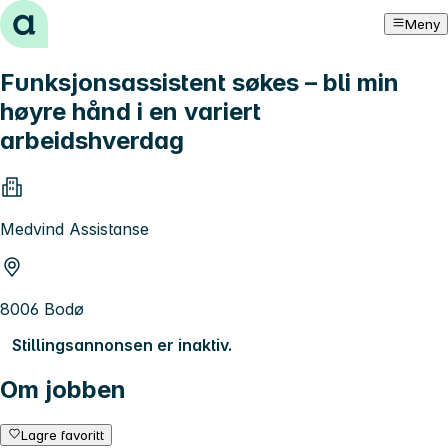
Hopp til innhold
Meny
Funksjonsassistent søkes – bli min
høyre hånd i en variert
arbeidshverdag
Medvind Assistanse
8006 Bodø
Stillingsannonsen er inaktiv.
Om jobben
Lagre favoritt