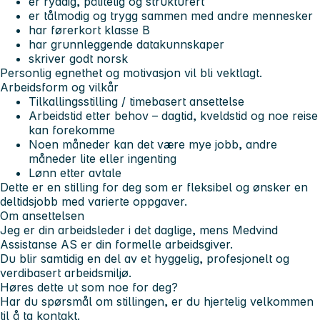
er ryddig, pålitelig og strukturert
er tålmodig og trygg sammen med andre mennesker
har førerkort klasse B
har grunnleggende datakunnskaper
skriver godt norsk
Personlig egnethet og motivasjon vil bli vektlagt.
Arbeidsform og vilkår
Tilkallingsstilling / timebasert ansettelse
Arbeidstid etter behov – dagtid, kveldstid og noe reise
kan forekomme
Noen måneder kan det være mye jobb, andre
måneder lite eller ingenting
Lønn etter avtale
Dette er en stilling for deg som er fleksibel og ønsker en
deltidsjobb med varierte oppgaver.
Om ansettelsen
Jeg er din arbeidsleder i det daglige, mens Medvind
Assistanse AS er din formelle arbeidsgiver.
Du blir samtidig en del av et hyggelig, profesjonelt og
verdibasert arbeidsmiljø.
Høres dette ut som noe for deg?
Har du spørsmål om stillingen, er du hjertelig velkommen
til å ta kontakt.