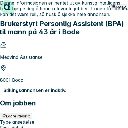
Denne informasjonen er hentet ut av kunstig intelligens
Hopp til innhold
Meny
for å hjelpe deg å finne relevante jobber. I noen få tilfeller
kan det være feil, så husk å sjekke hele annonsen.
Brukerstyrt Personlig Assistent (BPA)
til mann på 43 år i Bodø
Medvind Assistanse
8001 Bodø
Stillingsannonsen er inaktiv.
Om jobben
Lagre favoritt
Type ansettelse
Fast, deltid