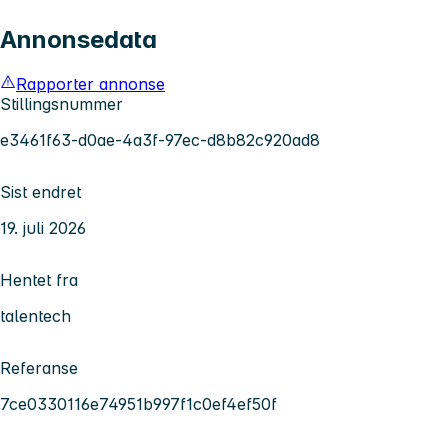
Annonsedata
Rapporter annonse
Stillingsnummer
e3461f63-d0ae-4a3f-97ec-d8b82c920ad8
Sist endret
19. juli 2026
Hentet fra
talentech
Referanse
7ce0330116e74951b997f1c0ef4ef50f