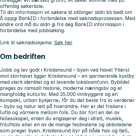
foreligger en særskilt grunn, vil søker komme med på
offentlig søkerliste.
Til din informasjon vil søkere til stillinger aldri bli bedt om
å oppgi BankID i forbindelse med søknadsprosessen. Med
andre ord må du aldri gi fra deg BankID informasjon i
forbindelse med jobbsøking.
Link til søknadsskjema:
Søk her
Om bedriften
Jobb og lev godt i Kristiansund – byen ved havet Ytterst
mot storhavet ligger Kristiansund – en sjarmerende kystby
med sterk identitet og et levende lokalsamfunn. Bybildet
preges av ramsalt historie, moderne næringsliv og et
mangfoldig kulturliv. Med 25.000 innbyggere og en
kompakt, urban bykjerne, får du det beste fra to verdener
– byliv og natur tett på hverandre. Her er det friskere i
lufta og varmere mellom folk. Du blir fort en del av
fellesskapet, enten du engasjerer deg i idrett, musikk,
friluftsliv eller en av de mange festivalene og aktivitetene
som preger byen. Kristiansund byr på både hav og fjell,