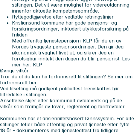
stillingen. Det vil være mulighet for videreutdanning
innenfor aktuelle kompetanseområde.
flyttegodtgjørelse etter vedtatte retningslinjer
Kristiansund kommune har gode pensjons- og
forsikringsordninger, inkludert ulykkesforsikring på
fritiden
Med offentlig tjenestepensjon i KLP får du en av
Norges tryggeste pensjonsordninger. Den gir deg
økonomisk trygghet livet ut, og sikrer deg en
forutsigbar inntekt den dagen du blir pensjonist. Les
mer her:
KLP
Øvrige vilkår
Tror du at du kan ha fortrinnsrett til stillingen?
Se mer om
fortrinnsrett her
.
Ved tilsetting må godkjent politiattest fremskaffes før
tiltredelse i stillingen.
Ansettelse skjer etter kommunalt avtaleverk og på de
vilkår som framgår av lover, reglement og tariffavtaler.
Kommunen har et ansiennitetsbasert lønnssystem. For alle
stillinger teller både offentlig og privat tjeneste etter fylte
18 år - dokumenteres med tjenesteattest fra tidligere