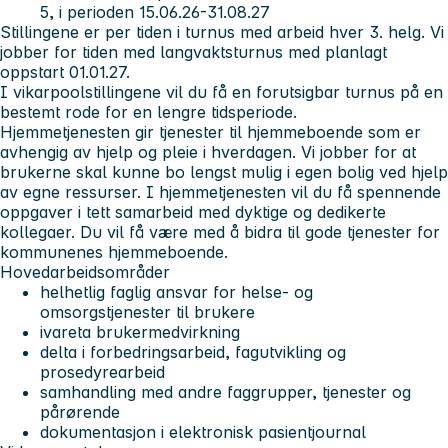
5, i perioden 15.06.26-31.08.27
Stillingene er per tiden i turnus med arbeid hver 3. helg. Vi
jobber for tiden med langvaktsturnus med planlagt
oppstart 01.01.27.
I vikarpoolstillingene vil du få en forutsigbar turnus på en
bestemt rode for en lengre tidsperiode.
Hjemmetjenesten gir tjenester til hjemmeboende som er
avhengig av hjelp og pleie i hverdagen. Vi jobber for at
brukerne skal kunne bo lengst mulig i egen bolig ved hjelp
av egne ressurser. I hjemmetjenesten vil du få spennende
oppgaver i tett samarbeid med dyktige og dedikerte
kollegaer. Du vil få være med å bidra til gode tjenester for
kommunenes hjemmeboende.
Hovedarbeidsområder
helhetlig faglig ansvar for helse- og
omsorgstjenester til brukere
ivareta brukermedvirkning
delta i forbedringsarbeid, fagutvikling og
prosedyrearbeid
samhandling med andre faggrupper, tjenester og
pårørende
dokumentasjon i elektronisk pasientjournal