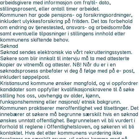
arbeidsgivere med informasjon om fra/til- dato,
stillingsprosent, eller antall timer arbeidet.
Kommunen har gode pensjons- og forsikringsordninger,
inkludert ulykkesforsikring på fritiden. Det tas forbehold
om endring av tjenestested, ansvars- og arbeidsområde
samt eventuelle tilpasninger i stillingens innhold etter
kommunens skiftende behov.
Søknad
Søknad sendes elektronisk via vårt rekrutteringssystem.
Søkere som blir innkalt til intervju må ta med attesterte
kopier av vitnemål og attester.
NB! Når du er i en
søknadsprosess anbefaler vi deg å følge med på e- post,
inkludert søppelpost.
Kristiansund kommune ønsker mangfold, og vi oppfordrer
kandidater som oppfyller kvalifikasjonskravene til å søke
stilling hos oss, uavhengig av alder, kjønn,
funksjonshemming eller nasjonal/ etnisk bakgrunn.
Kommunen praktiserer meroffentlighet ved tilsettinger. Det
innebærer at søkere må begrunne særskilt hvis en søknad
ønskes unntatt offentlighet. Begrunnelsen vil bli vurdert i
forhold til reglene i Offentlighetsloven, og søkeren vil bli
kontaktet. Hvis det etter kommunens vurdering ikke