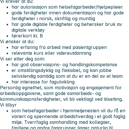
Vi krever at du:
har autorisasjon som helsefagarbeider/hjelpepleier
gode ferdigheter innen dokumentasjon og har gode
ferdigheter i norsk, skriftlig og muntlig
har gode digitale ferdigheter og behersker bruk av
digitale verktøy
førerkort kl. B
Vi ønsker at du:
har erfaring fra arbeid med pasientgruppen
relevante kurs eller videreutdanning
Vi ser etter deg som:
har god observasjons- og handlingskompetanse
er omstillingsdyktig og fleksibel, og kan jobbe
selvstendig samtidig som at du er en del av et team
har interesse for fagutvikling
Personlig egnethet, som motivasjon og engasjement for
arbeidsoppgavene, samt gode samarbeids- og
kommunikasjonsferdigheter, vil bli vektlagt ved tilsetting.
Vi tilbyr
som helsefagarbeider i hjemmetjenesten vil du få en
variert og spennende arbeidshverdag i et godt faglig
miljø. Tverrfaglig samhandling med kollegaer,
fastlege og andre faggrupper ligger naturlig til