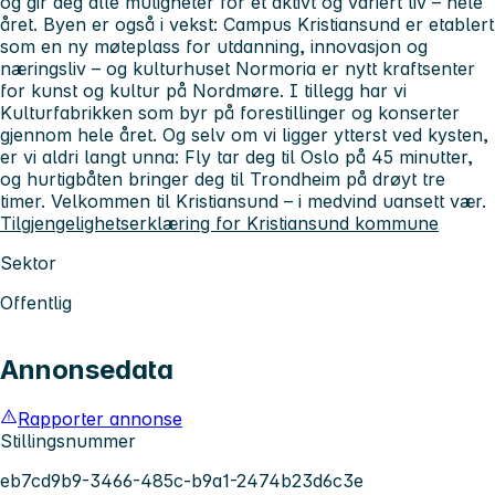
og gir deg alle muligheter for et aktivt og variert liv – hele
året. Byen er også i vekst: Campus Kristiansund er etablert
som en ny møteplass for utdanning, innovasjon og
næringsliv – og kulturhuset Normoria er nytt kraftsenter
for kunst og kultur på Nordmøre. I tillegg har vi
Kulturfabrikken som byr på forestillinger og konserter
gjennom hele året. Og selv om vi ligger ytterst ved kysten,
er vi aldri langt unna: Fly tar deg til Oslo på 45 minutter,
og hurtigbåten bringer deg til Trondheim på drøyt tre
timer. Velkommen til Kristiansund – i medvind uansett vær.
Tilgjengelighetserklæring for Kristiansund kommune
Sektor
Offentlig
Annonsedata
Rapporter annonse
Stillingsnummer
eb7cd9b9-3466-485c-b9a1-2474b23d6c3e