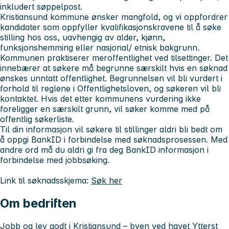
inkludert søppelpost.
Kristiansund kommune ønsker mangfold, og vi oppfordrer
kandidater som oppfyller kvalifikasjonskravene til å søke
stilling hos oss, uavhengig av alder, kjønn,
funksjonshemming eller nasjonal/ etnisk bakgrunn.
Kommunen praktiserer meroffentlighet ved tilsettinger. Det
innebærer at søkere må begrunne særskilt hvis en søknad
ønskes unntatt offentlighet. Begrunnelsen vil bli vurdert i
forhold til reglene i Offentlighetsloven, og søkeren vil bli
kontaktet. Hvis det etter kommunens vurdering ikke
foreligger en særskilt grunn, vil søker komme med på
offentlig søkerliste.
Til din informasjon vil søkere til stillinger aldri bli bedt om
å oppgi BankID i forbindelse med søknadsprosessen. Med
andre ord må du aldri gi fra deg BankID informasjon i
forbindelse med jobbsøking.
Link til søknadsskjema:
Søk her
Om bedriften
Jobb og lev godt i Kristiansund – byen ved havet Ytterst