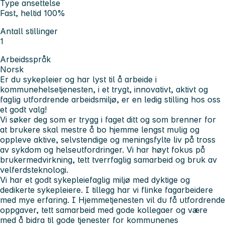
Type ansettelse
Fast, heltid 100%
Antall stillinger
1
Arbeidsspråk
Norsk
Er du sykepleier og har lyst til å arbeide i
kommunehelsetjenesten, i et trygt, innovativt, aktivt og
faglig utfordrende arbeidsmiljø, er en ledig stilling hos oss
et godt valg!
Vi søker deg som er trygg i faget ditt og som brenner for
at brukere skal mestre å bo hjemme lengst mulig og
oppleve aktive, selvstendige og meningsfylte liv på tross
av sykdom og helseutfordringer. Vi har høyt fokus på
brukermedvirkning, tett tverrfaglig samarbeid og bruk av
velferdsteknologi.
Vi har et godt sykepleiefaglig miljø med dyktige og
dedikerte sykepleiere. I tillegg har vi flinke fagarbeidere
med mye erfaring. I Hjemmetjenesten vil du få utfordrende
oppgaver, tett samarbeid med gode kollegaer og være
med å bidra til gode tjenester for kommunenes