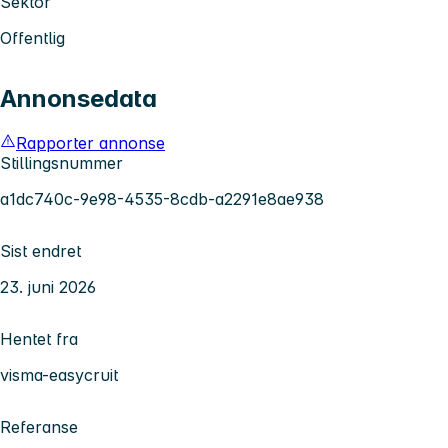
Sektor
Offentlig
Annonsedata
Rapporter annonse
Stillingsnummer
a1dc740c-9e98-4535-8cdb-a2291e8ae938
Sist endret
23. juni 2026
Hentet fra
visma-easycruit
Referanse