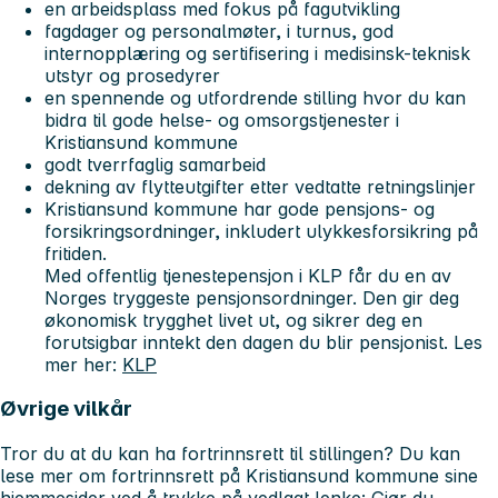
en arbeidsplass med fokus på fagutvikling
fagdager og personalmøter, i turnus, god
internopplæring og sertifisering i medisinsk-teknisk
utstyr og prosedyrer
en spennende og utfordrende stilling hvor du kan
bidra til gode helse- og omsorgstjenester i
Kristiansund kommune
godt tverrfaglig samarbeid
dekning av flytteutgifter etter vedtatte retningslinjer
Kristiansund kommune har gode pensjons- og
forsikringsordninger, inkludert ulykkesforsikring på
fritiden.
Med offentlig tjenestepensjon i KLP får du en av
Norges tryggeste pensjonsordninger. Den gir deg
økonomisk trygghet livet ut, og sikrer deg en
forutsigbar inntekt den dagen du blir pensjonist. Les
mer her:
KLP
Øvrige vilkår
Tror du at du kan ha fortrinnsrett til stillingen? Du kan
lese mer om fortrinnsrett på Kristiansund kommune sine