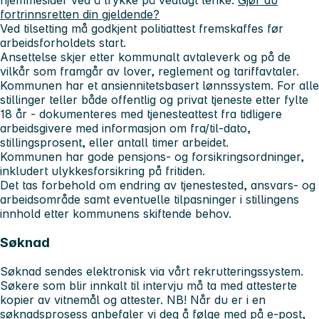
hjemmesider ved å trykke på vedlagt lenke:
Gjør du
fortrinnsretten din gjeldende?
Ved tilsetting må godkjent politiattest fremskaffes før
arbeidsforholdets start.
Ansettelse skjer etter kommunalt avtaleverk og på de
vilkår som framgår av lover, reglement og tariffavtaler.
Kommunen har et ansiennitetsbasert lønnssystem. For alle
stillinger teller både offentlig og privat tjeneste etter fylte
18 år - dokumenteres med tjenesteattest fra tidligere
arbeidsgivere med informasjon om fra/til-dato,
stillingsprosent, eller antall timer arbeidet.
Kommunen har gode pensjons- og forsikringsordninger,
inkludert ulykkesforsikring på fritiden.
Det tas forbehold om endring av tjenestested, ansvars- og
arbeidsområde samt eventuelle tilpasninger i stillingens
innhold etter kommunens skiftende behov.
Søknad
Søknad sendes elektronisk via vårt rekrutteringssystem.
Søkere som blir innkalt til intervju må ta med attesterte
kopier av vitnemål og attester.
NB! Når du er i en
søknadsprosess anbefaler vi deg å følge med på e-post,