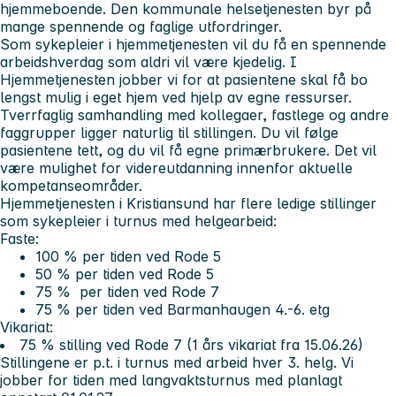
hjemmeboende. Den kommunale helsetjenesten byr på
mange spennende og faglige utfordringer.
Som sykepleier i hjemmetjenesten vil du få en spennende
arbeidshverdag som aldri vil være kjedelig. I
Hjemmetjenesten jobber vi for at pasientene skal få bo
lengst mulig i eget hjem ved hjelp av egne ressurser.
Tverrfaglig samhandling med kollegaer, fastlege og andre
faggrupper ligger naturlig til stillingen. Du vil følge
pasientene tett, og du vil få egne primærbrukere. Det vil
være mulighet for videreutdanning innenfor aktuelle
kompetanseområder.
Hjemmetjenesten i Kristiansund har flere ledige stillinger
som sykepleier i turnus med helgearbeid:
Faste:
100 % per tiden ved Rode 5
50 % per tiden ved Rode 5
75 % per tiden ved Rode 7
75 % per tiden ved Barmanhaugen 4.-6. etg
Vikariat:
75 % stilling ved Rode 7 (1 års vikariat fra 15.06.26)
Stillingene er p.t. i turnus med arbeid hver 3. helg. Vi
jobber for tiden med langvaktsturnus med planlagt