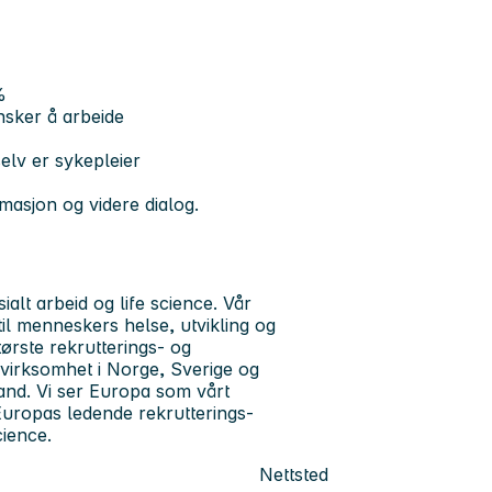
%
ønsker å arbeide
lv er sykepleier
rmasjon og videre dialog.
ialt arbeid og life science. Vår
til menneskers helse, utvikling og
tørste rekrutterings- og
 virksomhet i Norge, Sverige og
and. Vi ser Europa som vårt
 Europas ledende rekrutterings-
cience.
Nettsted