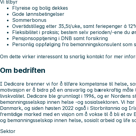
Vi tilbyr
Flyreise og bolig dekkes
Gode lønnsbetingelser
Sommerbonus
Overtidstillegg etter 35,5t/uke, samt feriepenger á 12
Fleksibilitet i praksis; bestem selv perioden/-ene du 
Pensjonsopptjening i DNB samt forsikring
Personlig oppfølging fra bemanningskonsulent som se
Om dette virker interessant ta snarlig kontakt for mer info
Om bedriften
I Dedicare brenner vi for å tilføre kompetanse til helse, sos
motivasjon er å bidra på en ansvarlig og bærekraftig måte 
livskvalitet. Dedicare ble grunnlagt i 1996, og er Nordens s
bemanningsselskap innen helse -og sosialsektoren. Vi har
Danmark, og siden høsten 2022 også i Storbritannia og Irl
fremtidige marked med en visjon om å vokse til å bli et av
og bemanningsselskap innen helse, sosialt arbeid og life s
Sektor