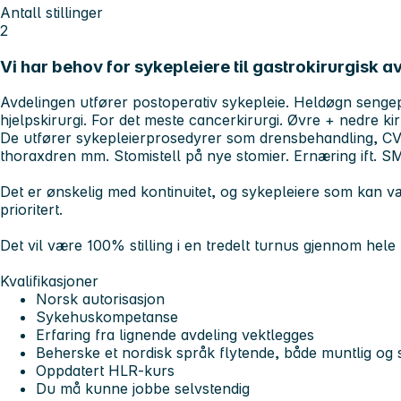
Antall stillinger
2
Vi har behov for sykepleiere til gastrokirurgisk 
Avdelingen utfører postoperativ sykepleie. Heldøgn sengep
hjelpskirurgi. For det meste cancerkirurgi. Øvre + nedre kir
De utfører sykepleierprosedyrer som drensbehandling, CVK
thoraxdren mm. Stomistell på nye stomier. Ernæring ift. 
Det er ønskelig med kontinuitet, og sykepleiere som kan væ
prioritert.
Det vil være 100% stilling i en tredelt turnus gjennom hele
Kvalifikasjoner
Norsk autorisasjon
Sykehuskompetanse
Erfaring fra lignende avdeling vektlegges
Beherske et nordisk språk flytende, både muntlig og sk
Oppdatert HLR-kurs
Du må kunne jobbe selvstendig