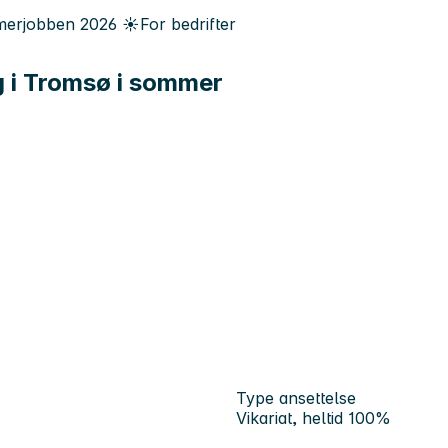
erjobben
2026
☀️
For bedrifter
ng i Tromsø i sommer
Type ansettelse
Vikariat, heltid 100%