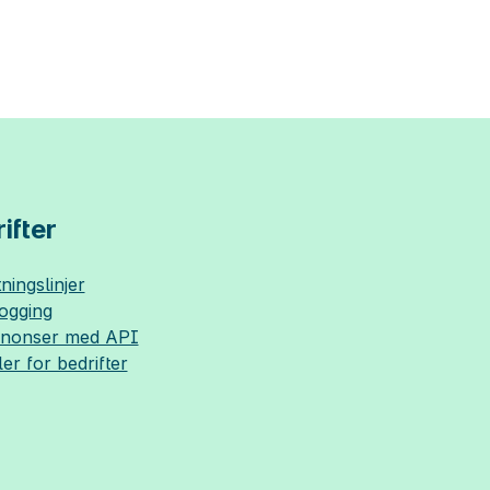
ifter
ningslinjer
logging
nnonser med API
ler for bedrifter