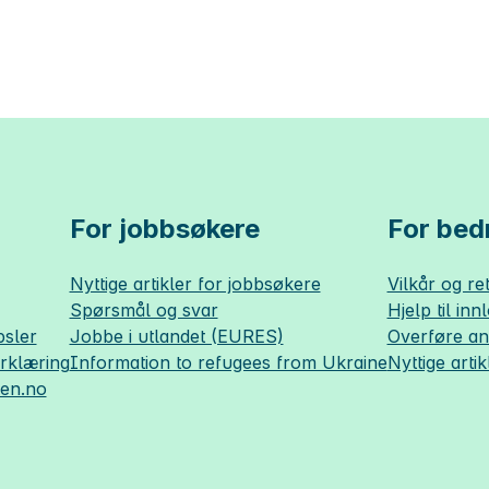
For jobbsøkere
For bedr
Nyttige artikler for jobbsøkere
Vilkår og ret
Spørsmål og svar
Hjelp til inn
sler
Jobbe i utlandet (EURES)
Overføre a
erklæring
Information to refugees from Ukraine
Nyttige artik
sen.no