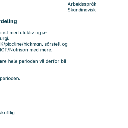
Arbeidsspråk
Skandinavisk
avdeling
ost med elektiv og ø-
urgi.
/piccline/hickman, sårstell og
SMOF/Nutrison med mere.
re hele perioden vil derfor bli
 perioden.
riftlig