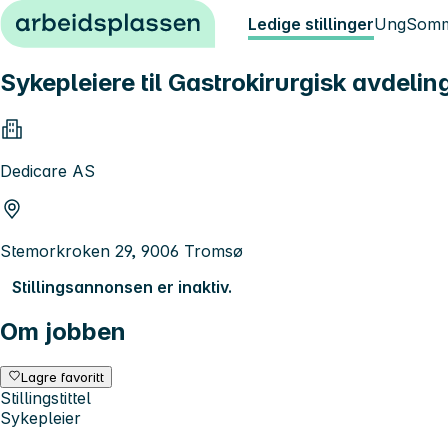
Hopp til innhold
Ledige stillinger
Ung
Somm
Sykepleiere til Gastrokirurgisk avdeli
Dedicare AS
Stemorkroken 29, 9006 Tromsø
Stillingsannonsen er inaktiv.
Om jobben
Lagre favoritt
Stillingstittel
Sykepleier