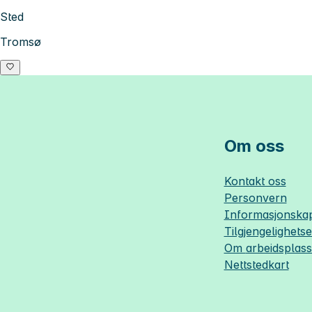
Sted
Tromsø
Om oss
Kontakt oss
Personvern
Informasjonskap
Tilgjengelighets
Om
arbeidsplas
Nettstedkart