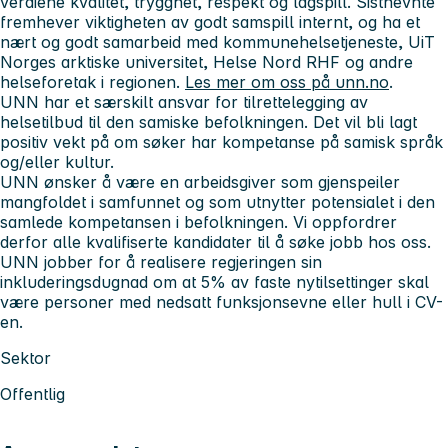
verdiene
kvalitet, trygghet, respekt og lagspill. Sistnevnte
fremhever viktigheten av godt samspill internt, og ha et
nært og godt samarbeid
med kommunehelsetjeneste, UiT
Norges arktiske universitet, Helse Nord RHF og andre
helseforetak i regionen.
Les mer om oss på unn.no
.
UNN har et særskilt ansvar for tilrettelegging av
helsetilbud til den samiske befolkningen. Det vil bli lagt
positiv vekt på om søker har kompetanse på samisk språk
og/eller kultur.
UNN ønsker å være en arbeidsgiver som gjenspeiler
mangfoldet i samfunnet og som utnytter potensialet i den
samlede kompetansen i befolkningen. Vi oppfordrer
derfor alle kvalifiserte kandidater til å søke jobb hos oss.
UNN jobber for å realisere regjeringen sin
inkluderingsdugnad om at 5% av faste nytilsettinger skal
være personer med nedsatt funksjonsevne eller hull i CV-
en.
Sektor
Offentlig