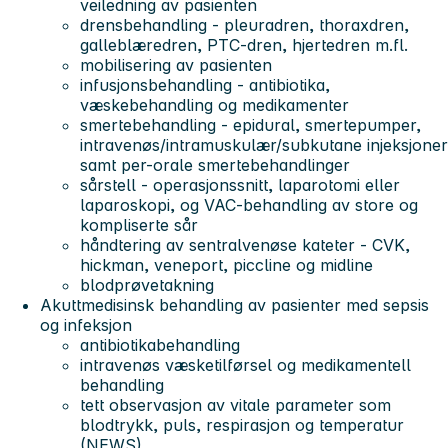
veiledning av pasienten
drensbehandling - pleuradren, thoraxdren,
galleblæredren, PTC-dren, hjertedren m.fl.
mobilisering av pasienten
infusjonsbehandling - antibiotika,
væskebehandling og medikamenter
smertebehandling - epidural, smertepumper,
intravenøs/intramuskulær/subkutane injeksjoner
samt per-orale smertebehandlinger
sårstell - operasjonssnitt, laparotomi eller
laparoskopi, og VAC-behandling av store og
kompliserte sår
håndtering av sentralvenøse kateter - CVK,
hickman, veneport, piccline og midline
blodprøvetakning
Akuttmedisinsk behandling av pasienter med sepsis
og infeksjon
antibiotikabehandling
intravenøs væsketilførsel og medikamentell
behandling
tett observasjon av vitale parameter som
blodtrykk, puls, respirasjon og temperatur
(NEWS)