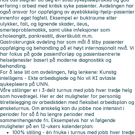
erfaring i arbeid med kritisk syke pasienter. Avdelingen har
også ansvar for oppfølging av øyeblikkelig-hjelp-pasienter
innenfor eget fagfelt. Eksempel er buktraume etter
ulykker, fall, og lignende skader, ileus,
smerteproblematikk, samt ulike infeksjoner som
choleangitt, pankreatitt, divertikulitt m.m.
Gastrokirurgisk avdeling har som mål å tilby pasienter
oppfølging og behandling på et høyt internasjonalt nivå. Vi
har fokus på gode pasientforløp og pasientsentrerte
helsetjenester basert på moderne diagnostikk og
behandling.
For å lese litt om avdelingen, følg lenkene
:
Kunstig
intelligens - Ekte arbeidsglede
og
No vil KI avlaste
sjukepleiera på UNN
.
Våre stillinger er i 3-delt turnus med jobb hver tredje helg
som hovedregel. Her er det muligheter for personlig
tilrettelegging av arbeidstiden med fleksibel arbeidsplan og
ønsketurnus. Om ønskelig kan du jobbe noe intensivt i
perioder for så å ha lengre perioder med
sammenhengende fri. Eksempelvis har vi følgende
muligheter på en 12-ukers kalenderplan:
100% stilling - én friuke i turnus med jobb hver tredje