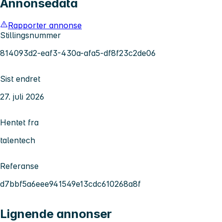
Annonsedata
Rapporter annonse
Stillingsnummer
814093d2-eaf3-430a-afa5-df8f23c2de06
Sist endret
27. juli 2026
Hentet fra
talentech
Referanse
d7bbf5a6eee941549e13cdc610268a8f
Lignende annonser