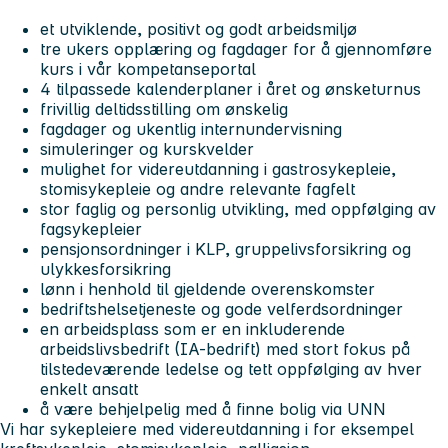
et utviklende, positivt og godt arbeidsmiljø
tre ukers opplæring og fagdager for å gjennomføre
kurs i vår kompetanseportal
4 tilpassede kalenderplaner i året og ønsketurnus
frivillig deltidsstilling om ønskelig
fagdager og ukentlig internundervisning
simuleringer og kurskvelder
mulighet for videreutdanning i gastrosykepleie,
stomisykepleie og andre relevante fagfelt
stor faglig og personlig utvikling, med oppfølging av
fagsykepleier
pensjonsordninger i KLP, gruppelivsforsikring og
ulykkesforsikring
lønn i henhold til gjeldende overenskomster
bedriftshelsetjeneste og gode velferdsordninger
en arbeidsplass som er en inkluderende
arbeidslivsbedrift (IA-bedrift) med stort fokus på
tilstedeværende ledelse og tett oppfølging av hver
enkelt ansatt
å være behjelpelig med å finne bolig via UNN
Vi har sykepleiere med videreutdanning i for eksempel