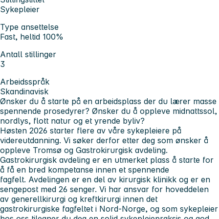
Sykepleier
Type ansettelse
Fast, heltid 100%
Antall stillinger
3
Arbeidsspråk
Skandinavisk
Ønsker du å starte på en arbeidsplass der du lærer masse
spennende prosedyrer?
Ønsker du å oppleve midnattssol,
nordlys, flott natur og et yrende byliv?
Høsten 2026 starter flere av våre sykepleiere på
videreutdanning. Vi søker derfor etter deg som ønsker å
oppleve Tromsø og Gastrokirurgisk avdeling.
Gastrokirurgisk avdeling er en utmerket plass å starte for
å få en bred kompetanse innen et spennende
fagfelt. Avdelingen er en del av kirurgisk klinikk og er en
sengepost med 26 senger. Vi har ansvar for hoveddelen
av generellkirurgi og kreftkirurgi innen det
gastrokirurgiske fagfeltet i Nord-Norge, og som sykepleier
hos oss tilegner du deg en solid sykepleiepraksis og god