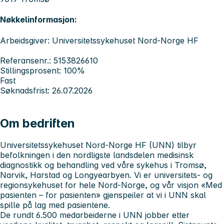
Nøkkelinformasjon:
Arbeidsgiver: Universitetssykehuset Nord-Norge HF
Referansenr.: 5153826610
Stillingsprosent: 100%
Fast
Søknadsfrist: 26.07.2026
Om bedriften
Universitetssykehuset Nord-Norge HF (UNN) tilbyr
befolkningen i den nordligste landsdelen medisinsk
diagnostikk og behandling ved våre sykehus i Tromsø,
Narvik, Harstad og Longyearbyen.
Vi er universitets- og
regionsykehuset for hele Nord-Norge, og
v
år visjon «Med
pasienten – for pasienten» gjenspeiler at vi i UNN skal
spille på lag med pasientene.
De rundt 6.500 medarbeiderne i UNN jobber etter