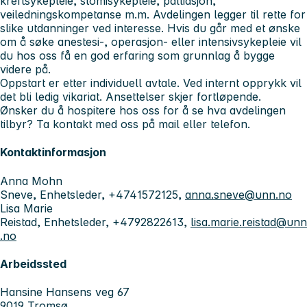
kreftsykepleie, stomisykepleie, palliasjon,
veiledningskompetanse m.m. Avdelingen legger til rette for
slike utdanninger ved interesse. Hvis du går med et ønske
om å søke anestesi-, operasjon- eller intensivsykepleie vil
du hos oss få en god erfaring som grunnlag å bygge
videre på.
Oppstart er etter individuell avtale. Ved internt opprykk vil
det bli ledig vikariat. Ansettelser skjer fortløpende.
Ønsker du å hospitere hos oss for å se hva avdelingen
tilbyr? Ta kontakt med oss på mail eller telefon.
Kontaktinformasjon
Anna Mohn
Sneve, Enhetsleder, +4741572125,
anna.sneve@unn.no
Lisa Marie
Reistad, Enhetsleder, +4792822613,
lisa.marie.reistad@unn
.no
Arbeidssted
Hansine Hansens veg 67
9019 Tromsø