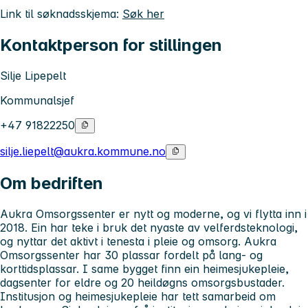
Link til søknadsskjema:
Søk her
Kontaktperson for stillingen
Silje Lipepelt
Kommunalsjef
+47 91822250
silje.liepelt@aukra.kommune.no
Om bedriften
Aukra Omsorgssenter er nytt og moderne, og vi flytta inn i
2018. Ein har teke i bruk det nyaste av velferdsteknologi,
og nyttar det aktivt i tenesta i pleie og omsorg. Aukra
Omsorgssenter har 30 plassar fordelt på lang- og
korttidsplassar. I same bygget finn ein heimesjukepleie,
dagsenter for eldre og 20 heildøgns omsorgsbustader.
Institusjon og heimesjukepleie har tett samarbeid om