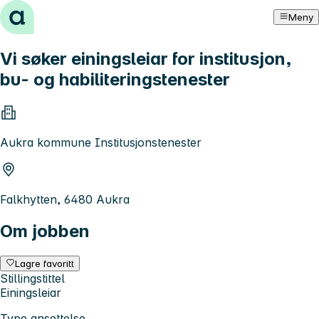
Hopp til innhold
Meny
Vi søker einingsleiar for institusjon,
bu- og habiliteringstenester
Aukra kommune Institusjonstenester
Falkhytten, 6480 Aukra
Om jobben
Lagre favoritt
Stillingstittel
Einingsleiar
Type ansettelse