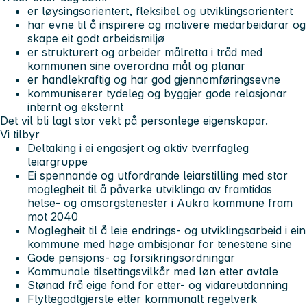
er løysingsorientert, fleksibel og utviklingsorientert
har evne til å inspirere og motivere medarbeidarar og
skape eit godt arbeidsmiljø
er strukturert og arbeider målretta i tråd med
kommunen sine overordna mål og planar
er handlekraftig og har god gjennomføringsevne
kommuniserer tydeleg og byggjer gode relasjonar
internt og eksternt
Det vil bli lagt stor vekt på personlege eigenskapar.
Vi tilbyr
Deltaking i ei engasjert og aktiv tverrfagleg
leiargruppe
Ei spennande og utfordrande leiarstilling med stor
moglegheit til å påverke utviklinga av framtidas
helse- og omsorgstenester i Aukra kommune fram
mot 2040
Moglegheit til å leie endrings- og utviklingsarbeid i ein
kommune med høge ambisjonar for tenestene sine
Gode pensjons- og forsikringsordningar
Kommunale tilsettingsvilkår med løn etter avtale
Stønad frå eige fond for etter- og vidareutdanning
Flyttegodtgjersle etter kommunalt regelverk