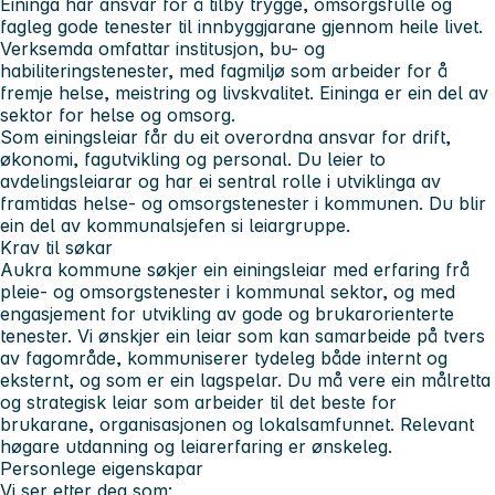
Eininga har ansvar for å tilby trygge, omsorgsfulle og
fagleg gode tenester til innbyggjarane gjennom heile livet.
Verksemda omfattar institusjon, bu- og
habiliteringstenester, med fagmiljø som arbeider for å
fremje helse, meistring og livskvalitet. Eininga er ein del av
sektor for helse og omsorg.
Som einingsleiar får du eit overordna ansvar for drift,
økonomi, fagutvikling og personal. Du leier to
avdelingsleiarar og har ei sentral rolle i utviklinga av
framtidas helse- og omsorgstenester i kommunen. Du blir
ein del av kommunalsjefen si leiargruppe.
Krav til søkar
Aukra kommune søkjer ein einingsleiar med erfaring frå
pleie- og omsorgstenester i kommunal sektor, og med
engasjement for utvikling av gode og brukarorienterte
tenester. Vi ønskjer ein leiar som kan samarbeide på tvers
av fagområde, kommuniserer tydeleg både internt og
eksternt, og som er ein lagspelar. Du må vere ein målretta
og strategisk leiar som arbeider til det beste for
brukarane, organisasjonen og lokalsamfunnet. Relevant
høgare utdanning og leiarerfaring er ønskeleg.
Personlege eigenskapar
Vi ser etter deg som: