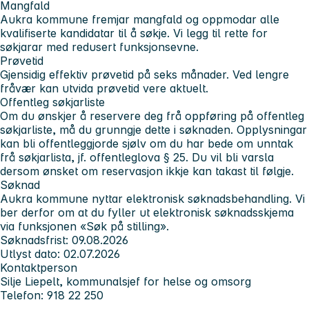
Mangfald
Aukra kommune fremjar mangfald og oppmodar alle
kvalifiserte kandidatar til å søkje. Vi legg til rette for
søkjarar med redusert funksjonsevne.
Prøvetid
Gjensidig effektiv prøvetid på seks månader. Ved lengre
fråvær kan utvida prøvetid vere aktuelt.
Offentleg søkjarliste
Om du ønskjer å reservere deg frå oppføring på offentleg
søkjarliste, må du grunngje dette i søknaden. Opplysningar
kan bli offentleggjorde sjølv om du har bede om unntak
frå søkjarlista, jf. offentleglova § 25. Du vil bli varsla
dersom ønsket om reservasjon ikkje kan takast til følgje.
Søknad
Aukra kommune nyttar elektronisk søknadsbehandling. Vi
ber derfor om at du fyller ut elektronisk søknadsskjema
via funksjonen «Søk på stilling».
Søknadsfrist: 09.08.2026
Utlyst dato: 02.07.2026
Kontaktperson
Silje Liepelt, kommunalsjef for helse og omsorg
Telefon: 918 22 250