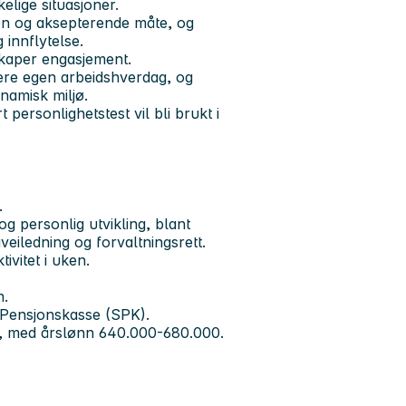
kelige situasjoner.
pen og aksepterende måte, og
g innflytelse.
skaper engasjement.
ere egen arbeidshverdag, og
namisk miljø.
personlighetstest vil bli brukt i
.
 personlig utvikling, blant
eiledning og forvaltningsrett.
tivitet i uken.
n.
 Pensjonskasse (SPK).
ver, med årslønn 640.000-680.000.