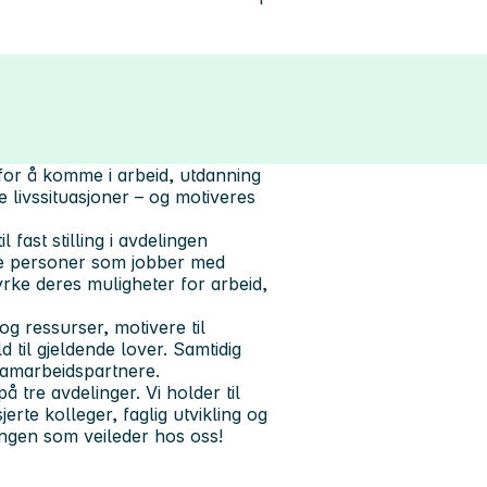
 for å komme i arbeid, utdanning
e livssituasjoner – og motiveres
fast stilling i avdelingen
tre personer som jobber med
rke deres muligheter for arbeid,
og ressurser, motivere til
 til gjeldende lover. Samtidig
 samarbeidspartnere.
å tre avdelinger. Vi holder til
rte kolleger, faglig utvikling og
ingen som veileder hos oss!