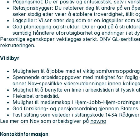
Pågangsmot:
Du er positiv og entusiastisk, selv i vans
Relasjonsbygger:
Du relaterer deg til andre på en å
søker stadig etter veier å etablere troverdighet, tillit o
Lagspiller:
Vi ser etter deg som er en lagspiller som 
God planlegging og struktur:
Du er god på å struktur
samtidig håndtere uforutsigbarhet og endringer i et dy
Personlige egenskaper vektlegges sterkt. DNV GL-sertifisert 
rekrutteringen.
Vi tilbyr
Muligheten til å jobbe med et viktig samfunnsoppdrag
Spennende arbeidsoppgaver med mulighet for faglig og
annet Nav-spesifikke videreutdanninger innen kollegav
Mulighet til å benytte en time i arbeidstiden til fysisk ak
Fleksibel arbeidstid.
Mulighet til medlemskap i Hjem-Jobb-Hjem-ordninge
God forsikring- og pensjonsordning gjennom Statens
Fast stilling som veileder i stillingskode 1434 Rådgi
Les mer om Nav som arbeidsgiver på
nav.no
Kontaktinformasjon