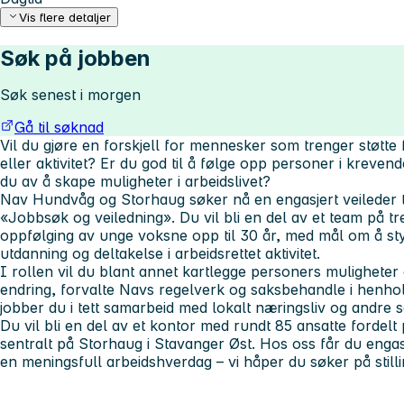
Vis flere detaljer
Søk på jobben
Søk senest i morgen
Gå til søknad
Vil du gjøre en forskjell for mennesker som trenger støtte
eller aktivitet? Er du god til å følge opp personer i krevend
du av å skape muligheter i arbeidslivet?
Nav Hundvåg og Storhaug søker nå en engasjert veileder til 
«Jobbsøk og veiledning». Du vil bli en del av et team på 
oppfølging av unge voksne opp til 30 år, med mål om å sty
utdanning og deltakelse i arbeidsrettet aktivitet.
I rollen vil du blant annet kartlegge personers muligheter 
endring, forvalte Navs regelverk og saksbehandle i henhold
jobber du i tett samarbeid med lokalt næringsliv og andre
Du vil bli en del av et kontor med rundt 85 ansatte fordelt p
sentralt på Storhaug i Stavanger Øst. Hos oss får du engasje
en meningsfull arbeidshverdag – vi håper du søker på still