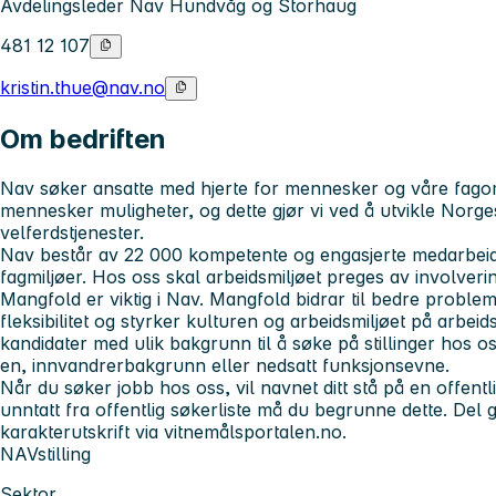
Avdelingsleder Nav Hundvåg og Storhaug
481 12 107
kristin.thue@nav.no
Om bedriften
Nav søker ansatte med hjerte for mennesker og våre fagomr
mennesker muligheter, og dette gjør vi ved å utvikle Norge
velferdstjenester.
Nav består av 22 000 kompetente og engasjerte medarbeider
fagmiljøer. Hos oss skal arbeidsmiljøet preges av involvering
Mangfold er viktig i Nav. Mangfold bidrar til bedre probleml
fleksibilitet og styrker kulturen og arbeidsmiljøet på arbei
kandidater med ulik bakgrunn til å søke på stillinger hos os
en, innvandrerbakgrunn eller nedsatt funksjonsevne.
Når du søker jobb hos oss, vil navnet ditt stå på en offentli
unntatt fra offentlig søkerliste må du begrunne dette. Del gj
karakterutskrift via vitnemålsportalen.no.
NAVstilling
Sektor