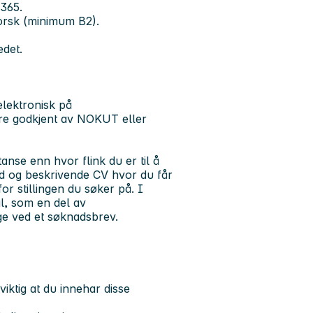
 365.
orsk (minimum B2).
edet.
elektronisk på
re godkjent av NOKUT eller
anse enn hvor flink du er til å
od og beskrivende CV hvor du får
or stillingen du søker på. I
l, som en del av
ge ved et søknadsbrev.
viktig at du innehar disse