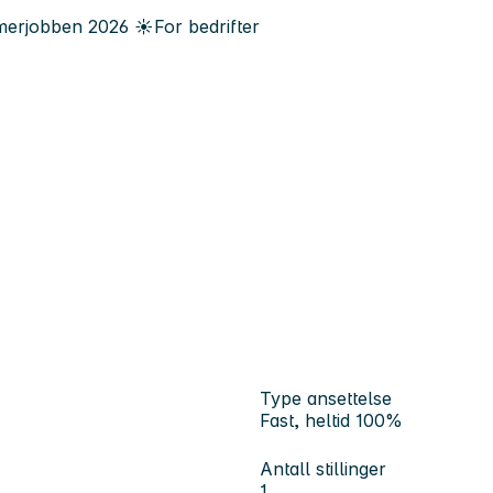
erjobben
2026
☀️
For bedrifter
Type ansettelse
Fast, heltid 100%
Antall stillinger
1