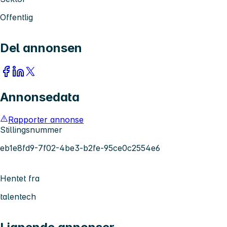
Offentlig
Del annonsen
Annonsedata
Rapporter annonse
Stillingsnummer
eb1e8fd9-7f02-4be3-b2fe-95ce0c2554e6
Hentet fra
talentech