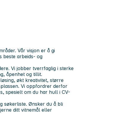
åder. Vår visjon er å gi
s beste arbeids- og
e. Vi jobber tverrfaglig i sterke
, åpenhet og tillit.
øsing, økt kreativitet, større
dsplassen. Vi oppfordrer derfor
s, spesielt om du har hull i CV-
g søkerliste. Ønsker du å bli
erne ditt vitnemål eller