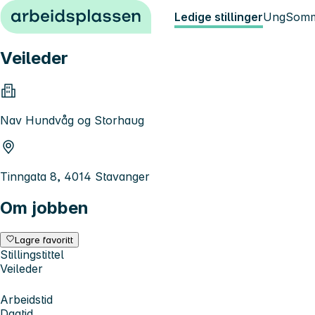
Hopp til innhold
Ledige stillinger
Ung
Somm
Veileder
Nav Hundvåg og Storhaug
Tinngata 8, 4014 Stavanger
Om jobben
Lagre favoritt
Stillingstittel
Veileder
Arbeidstid
Dagtid