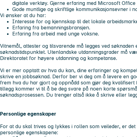
digitale verktøy. Gjerne erfaring med Microsoft Office
Gode muntlige og skriftlige kommunikasjonsevner i n
Vi ønsker at du har:
Interesse for og kjennskap til det lokale arbeidsmark
Erfaring fra bemanningsbransjen.
Erfaring fra arbeid med unge voksne.
Vitnemål, attester og tilsvarende må legges ved søknaden 
søknadstidspunktet. Utenlandske utdanningsgrader må væ
Direktoratet for høyere utdanning og kompetanse.
Vi er mer opptatt av hva du kan, dine erfaringer og kompet
skrive en jobbsøknad. Derfor ber vi deg om å levere en g
frem hva du har gjort og oppnådd som gjør deg kvalifisert f
tillegg kommer vi til å be deg svare på noen korte spørsmå
søknadsprosessen. Du trenger altså ikke å skrive eller leg
Personlige egenskaper
For at du skal trives og lykkes i rollen som veileder, er det 
personlige egenskapene: