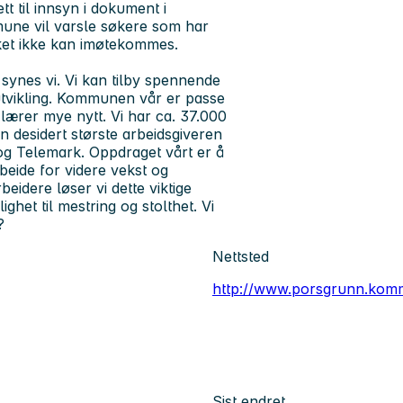
tt til innsyn i dokument i
une vil varsle søkere som har
nsket ikke kan imøtekommes.
ynes vi. Vi kan tilby spennende
tvikling. Kommunen vår er passe
 lærer mye nytt. Vi har ca. 37.000
n desidert største arbeidsgiveren
 og Telemark. Oppdraget vårt er å
beide for videre vekst og
idere løser vi dette viktige
ghet til mestring og stolthet. Vi
?
Nettsted
http://www.porsgrunn.kom
Sist endret