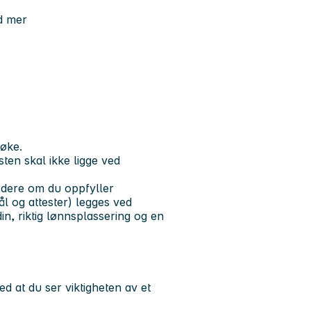
d mer
øke.
sten skal ikke ligge ved
rdere om du oppfyller
l og attester) legges ved
n, riktig lønnsplassering og en
ed at du ser viktigheten av et