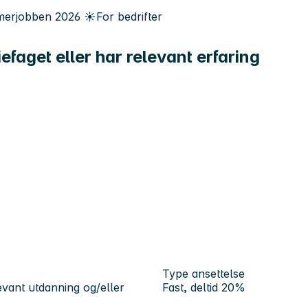
erjobben
2026
☀️
For bedrifter
efaget eller har relevant erfaring
Type ansettelse
evant utdanning og/eller
Fast, deltid 20%