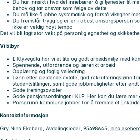
Du har innsikt i hva det innebærer å gi tjenester ti
behov og tar ansvar som følge av dette
Du må like å jobbe systematisk og forstå viktighet med
Du fremstår trygg og er en robust omsorgsperson samt 
ikke er veldig høyt tempo
Det vil bli lagt stor vekt på personlig egnethet og skikkethet
Vi tilbyr
I Klyvegata har vi et lite og godt arbeidsmiljø med k
Spennende, utfordrende og lærerikt arbeid
Opplæring og faglig veiledning
Lønn etter gjeldende avtale, god rekrutteringslønn fo
studentstillinger, samt gode jobbmuligheter etter end
Gode treningsavtaler
Gode pensjonsordninger i KLP. Her kan du lære mer
Porsgrunn kommune jobber for å fremme et Inkluder
Kontaktinformasjon
Gry Nina Ekeberg, Avdelingsleder, 95498645,
nina.ekebe