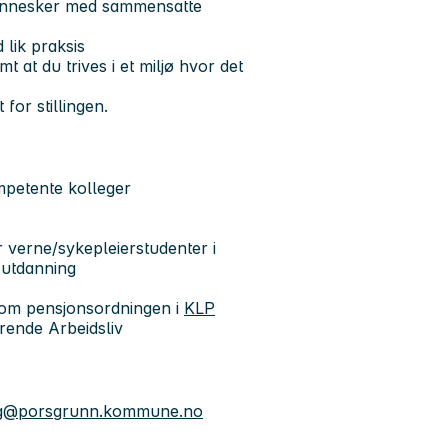
l mennesker med sammensatte
 lik praksis
at du trives i et miljø hvor det
 for stillingen.
ompetente kolleger
r verne/sykepleierstudenter i
t utdanning
 om pensjonsordningen i
KLP
ende Arbeidsliv
rg@porsgrunn.kommune.no