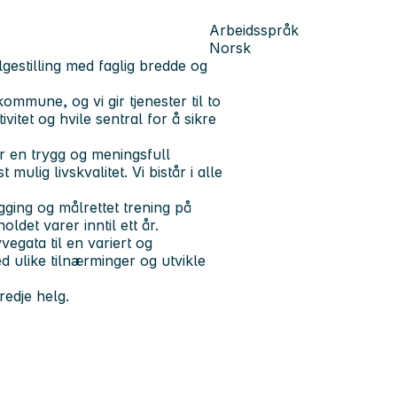
Arbeidsspråk
Norsk
lgestilling med faglig bredde og
ommune, og vi gir tjenester til to
itet og hvile sentral for å sikre
år en trygg og meningsfull
ulig livskvalitet. Vi bistår i alle
egging og målrettet trening på
ldet varer inntil ett år.
egata til en variert og
d ulike tilnærminger og utvikle
redje helg.