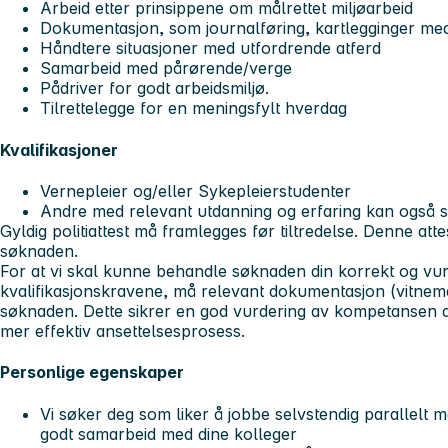
Arbeid etter prinsippene om målrettet miljøarbeid
Dokumentasjon, som journalføring, kartlegginger me
Håndtere situasjoner med utfordrende atferd
Samarbeid med pårørende/verge
Pådriver for godt arbeidsmiljø.
Tilrettelegge for en meningsfylt hverdag
Kvalifikasjoner
Vernepleier og/eller Sykepleierstudenter
Andre med relevant utdanning og erfaring kan også s
Gyldig politiattest må framlegges før tiltredelse. Denne atte
søknaden.
For at vi skal kunne behandle søknaden din korrekt og vu
kvalifikasjonskravene, må relevant dokumentasjon (vitnemå
søknaden. Dette sikrer en god vurdering av kompetansen di
mer effektiv ansettelsesprosess.
Personlige egenskaper
Vi søker deg som liker å jobbe selvstendig parallelt m
godt samarbeid med dine kolleger