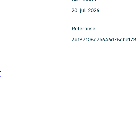
20. juli 2026
Referanse
3a187108c75646d78cbe17
r