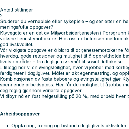
Antall stillinger
2
Studerer du vernepleie eller sykepleie – og ser etter en he
meningsfulle oppgaver?
Klyvegata er en del av Miljøarbeidertjenesten i Porsgrunn k
voksne tjenestemottakere. Hos oss er balansen mellom aktiv
god livskvalitet.
Vår viktigste oppgave er å bidra til at tjenestemottakerne f
hverdag, gode relasjoner og mulighet til å opprettholde best m
livets områder – fra daglige gjøremål til sosial deltakelse.
I tillegg har vi en øvingsleilighet, hvor vi jobber med kartl
ferdigheter i dagliglivet. Målet er økt egenmestring, og oppho
Kombinasjonen av faste beboere og øvingsleilighet gjør Klyv
spennende arbeidsplass. Her får du mulighet til å jobbe me
deg faglig gjennom varierte oppgaver.
Vi tilbyr nå en fast helgestilling på 20 %, med arbeid hver t
Arbeidsoppgaver
Opplæring, trening og bistand i dagliglivets aktiviteter