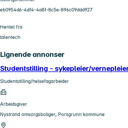
eb0954d6-4df4-4a8f-8c5e-896c09ddd927
Hentet fra
talentech
Lignende annonser
Studentstilling - sykepleier/vernepleie
Studentstilling/helsefagarbeider
Arbeidsgiver
Nystrand omsorgsboliger, Porsgrunn kommune