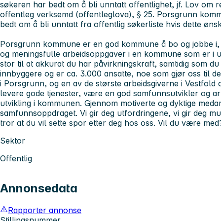
søkeren har bedt om å bli unntatt offentlighet, jf. Lov om re
offentleg verksemd (offentleglova), § 25. Porsgrunn komm
bedt om å bli unntatt fra offentlig søkerliste hvis dette ø
Porsgrunn kommune er en god kommune å bo og jobbe i, s
og meningsfulle arbeidsoppgaver i en kommune som er i u
stor til at akkurat du har påvirkningskraft, samtidig som du
innbyggere og er ca. 3.000 ansatte, noe som gjør oss til de
i Porsgrunn, og en av de største arbeidsgiverne i Vestfold
levere gode tjenester, være en god samfunnsutvikler og ar
utvikling i kommunen.
Gjennom motiverte og dyktige medarbe
samfunnsoppdraget. Vi gir deg utfordringene, vi gir deg muli
tror at du vil sette spor etter deg hos oss. Vil du være med
Sektor
Offentlig
Annonsedata
Rapporter annonse
Stillingsnummer