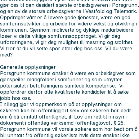
gjør oss til den desidert største arbeidsgiveren i Porsgrunn,
og en av de største arbeidsgiverne i Vestfold og Telemark.
Oppdraget vårt er å levere gode tjenester, være en god
samfunnsutvikler og arbeide for videre vekst og utvikling i
kommunen.
Gjennom motiverte og dyktige medarbeidere
løser vi dette viktige samfunnsoppdraget. Vi gir deg
utfordringene, vi gir deg mulighet til mestring og stolthet.
Vi tror at du vil sette spor etter deg hos oss. Vil du være
med?
Generelle opplysninger
Porsgrunn kommune ønsker å være en arbeidsgiver som
gjenspeiler mangfoldet i samfunnet og som utnytter
potensialet i befolkningens samlede kompetanse. Vi
oppfordrer derfor alle kvalifiserte kandidater til å søke
jobb hos oss.
I tillegg gjør vi oppmerksom på at opplysninger om
søkeren kan bli offentliggjort selv om søkeren har bedt
om å bli unntatt offentlighet, jf. Lov om rett til innsyn i
dokument i offentleg verksemd (offentleglova), § 25.
Porsgrunn kommune vil varsle søkere som har bedt om å
bli unntatt fra offentlig søkerliste hvis dette ønsket ikke