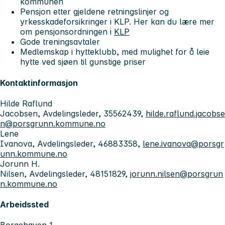
kommunen
Pensjon etter gjeldene retningslinjer og
yrkesskadeforsikringer i KLP. Her kan du lære mer
om pensjonsordningen i
KLP
Gode treningsavtaler
Medlemskap i hytteklubb, med mulighet for å leie
hytte ved sjøen til gunstige priser
Kontaktinformasjon
Hilde Raflund
Jacobsen, Avdelingsleder, 35562439,
hilde.raflund.jacobse
n@porsgrunn.kommune.no
Lene
Ivanova, Avdelingsleder, 46883358,
lene.ivanova@porsgr
unn.kommune.no
Jorunn H.
Nilsen, Avdelingsleder, 48151829,
jorunn.nilsen@porsgrun
n.kommune.no
Arbeidssted