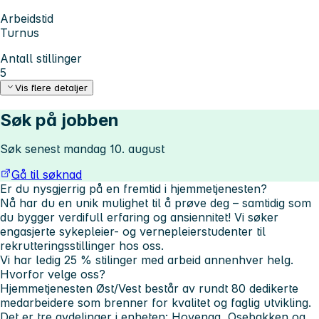
Arbeidstid
Turnus
Antall stillinger
5
Vis flere detaljer
Søk på jobben
Søk senest mandag 10. august
Gå til søknad
Er du nysgjerrig på en fremtid i hjemmetjenesten?
Nå har du en unik mulighet til å prøve deg – samtidig som
du bygger verdifull erfaring og ansiennitet! Vi søker
engasjerte sykepleier- og vernepleierstudenter til
rekrutteringsstillinger hos oss.
Vi har ledig 25 % stilinger med arbeid annenhver helg.
Hvorfor velge oss?
Hjemmetjenesten Øst/Vest består av rundt 80 dedikerte
medarbeidere som brenner for kvalitet og faglig utvikling.
Det er tre avdelinger i enheten: Hovenga, Osebakken og