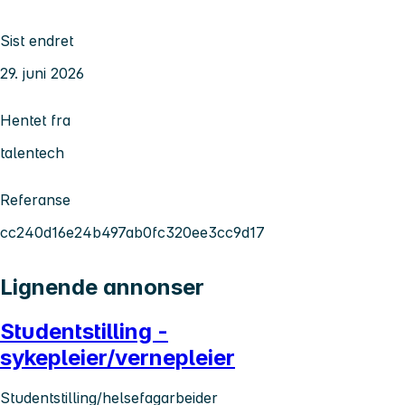
Sist endret
29. juni 2026
Hentet fra
talentech
Referanse
cc240d16e24b497ab0fc320ee3cc9d17
Lignende annonser
Studentstilling -
sykepleier/vernepleier
Studentstilling/helsefagarbeider