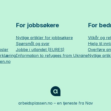
For jobbsøkere
For bedr
Nyttige artikler for jobbsøkere
Vilkår og ret
Spørsmål og svar
Hjelp til inn
sler
Jobbe i utlandet (EURES)
Overføre a
erklæring
Information to refugees from Ukraine
Nyttige artik
sen.no
arbeidsplassen.no
– en tjeneste fra Nav