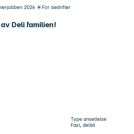
erjobben
2026
☀️
For bedrifter
 av Deli familien!
Type ansettelse
Fast, deltid