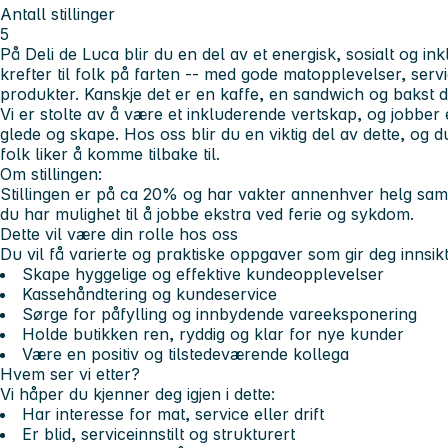
Antall stillinger
5
På Deli de Luca blir du en del av et energisk, sosialt og i
krefter til folk på farten -- med gode matopplevelser, serv
produkter. Kanskje det er en kaffe, en sandwich og bakst 
Vi er stolte av å være et inkluderende vertskap, og jobber e
glede og skape. Hos oss blir du en viktig del av dette, og du
folk liker å komme tilbake til.
Om stillingen:
Stillingen er på ca 20% og har vakter annenhver helg samt 
du har mulighet til å jobbe ekstra ved ferie og sykdom.
Dette vil være din rolle hos oss
Du vil få varierte og praktiske oppgaver som gir deg innsikt
Skape hyggelige og effektive kundeopplevelser
Kassehåndtering og kundeservice
Sørge for påfylling og innbydende vareeksponering
Holde butikken ren, ryddig og klar for nye kunder
Være en positiv og tilstedeværende kollega
Hvem ser vi etter?
Vi håper du kjenner deg igjen i dette:
Har interesse for mat, service eller drift
Er blid, serviceinnstilt og strukturert