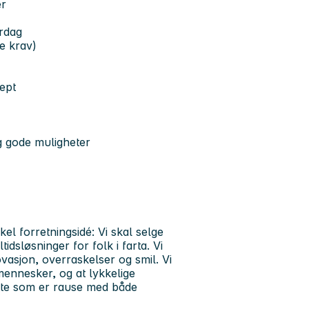
er
rdag
e krav)
sept
og gode muligheter
el forretningsidé: Vi skal selge
dsløsninger for folk i farta. Vi
asjon, overraskelser og smil. Vi
mennesker, og at lykkelige
tte som er rause med både