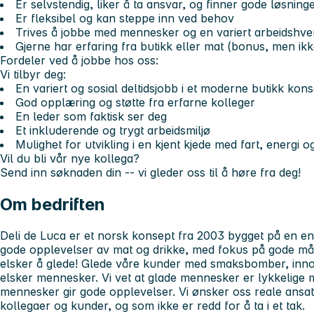
Er selvstendig, liker å ta ansvar, og finner gode løsning
Er fleksibel og kan steppe inn ved behov
Trives å jobbe med mennesker og en variert arbeidshve
Gjerne har erfaring fra butikk eller mat (bonus, men ikk
Fordeler ved å jobbe hos oss:
Vi tilbyr deg:
En variert og sosial deltidsjobb i et moderne butikk kon
God opplæring og støtte fra erfarne kolleger
En leder som faktisk ser deg
Et inkluderende og trygt arbeidsmiljø
Mulighet for utvikling i en kjent kjede med fart, energi 
Vil du bli vår nye kollega?
Send inn søknaden din -- vi gleder oss til å høre fra deg!
Om bedriften
Deli de Luca er et norsk konsept fra 2003 bygget på en enk
gode opplevelser av mat og drikke, med fokus på gode målti
elsker å glede! Glede våre kunder med smaksbomber, innov
elsker mennesker. Vi vet at glade mennesker er lykkelige 
mennesker gir gode opplevelser. Vi ønsker oss reale ansa
kollegaer og kunder, og som ikke er redd for å ta i et tak.