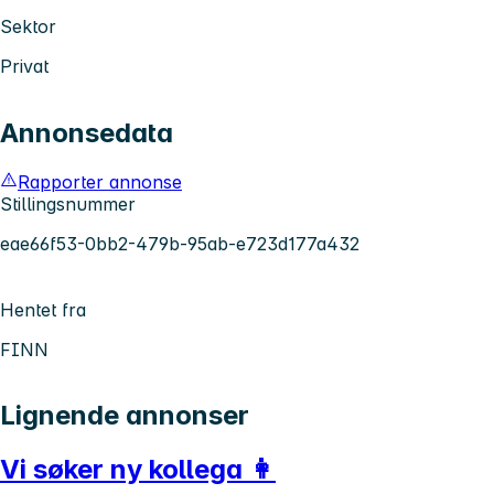
Sektor
Privat
Annonsedata
Rapporter annonse
Stillingsnummer
eae66f53-0bb2-479b-95ab-e723d177a432
Hentet fra
FINN
Lignende annonser
Vi søker ny kollega 👩