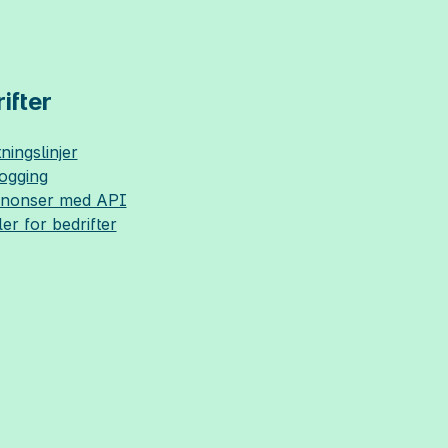
ifter
ningslinjer
logging
nnonser med API
ler for bedrifter