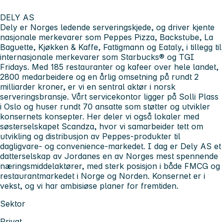
DELY AS
Dely er Norges ledende serveringskjede, og driver kjente
nasjonale merkevarer som Peppes Pizza, Backstube, La
Baguette, Kjøkken & Kaffe, Fattigmann og Eataly, i tillegg til
internasjonale merkevarer som Starbucks® og TGI
Fridays. Med 185 restauranter og kafeer over hele landet,
2800 medarbeidere og en årlig omsetning på rundt 2
milliarder kroner, er vi en sentral aktør i norsk
serveringsbransje. Vårt servicekontor ligger på Solli Plass
i Oslo og huser rundt 70 ansatte som støtter og utvikler
konsernets konsepter. Her deler vi også lokaler med
søsterselskapet Scandza, hvor vi samarbeider tett om
utvikling og distribusjon av Peppes-produkter til
dagligvare- og convenience-markedet. I dag er Dely AS et
datterselskap av Jordanes en av Norges mest spennende
næringsmiddelaktører, med sterk posisjon i både FMCG og
restaurantmarkedet i Norge og Norden. Konsernet er i
vekst, og vi har ambisiøse planer for fremtiden.
Sektor
Privat