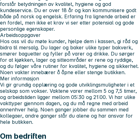
forstår betydningen av kvalitet, hygiene og god
kundeservice. Du er over 18 år og kan kommunisere godt
både på norsk og engelsk. Erfaring fra lignende arbeid er
en fordel, men ikke et krav vi ser etter potensial og gode
personlige egenskaper.
Arbeidsoppgaver
Hos oss vil du møte kunder, hjelpe dem i kassen, gi råd og
bidra til mersalg. Du lager og baker ulike typer bakverk,
smører baguetter og fyller på varer og drikke. Du sørger
for at kjøkken, lager og sitteområder er rene og ryddige,
og du følger våre rutiner for kvalitet, hygiene og sikkerhet.
Noen vakter innebærer å åpne eller stenge butikken.
Mer informasjon
Vi gir grundig opplæring og gode utviklingsmuligheter i et
selskap som vokser. Vaktene varer mellom 5 og 7,5 timer,
og arbeidstiden ligger mellom 05:30 og 21:00. Vi har ulike
vakttyper gjennom dagen, og du må regne med arbeid
annenhver helg. Noen ganger jobber du sammen med
kollegaer, andre ganger står du alene og har ansvar for
hele butikken.
Om bedriften