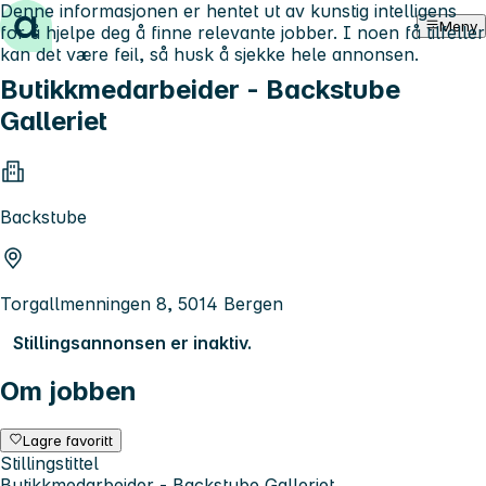
Denne informasjonen er hentet ut av kunstig intelligens
Hopp til innhold
Meny
for å hjelpe deg å finne relevante jobber. I noen få tilfeller
kan det være feil, så husk å sjekke hele annonsen.
Butikkmedarbeider - Backstube
Galleriet
Backstube
Torgallmenningen 8, 5014 Bergen
Stillingsannonsen er inaktiv.
Om jobben
Lagre favoritt
Stillingstittel
Butikkmedarbeider - Backstube Galleriet