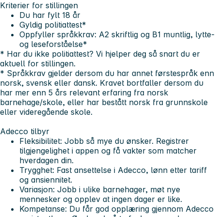
Kriterier for stillingen
Du har fylt 18 år
Gyldig politiattest*
Oppfyller språkkrav: A2 skriftlig og B1 muntlig, lytte-
og leseforståelse*
* Har du ikke politiattest? Vi hjelper deg så snart du er
aktuell for stillingen.
* Språkkrav gjelder dersom du har annet førstespråk enn
norsk, svensk eller dansk. Kravet bortfaller dersom du
har mer enn 5 års relevant erfaring fra norsk
barnehage/skole, eller har bestått norsk fra grunnskole
eller videregående skole.
Adecco tilbyr
Fleksibilitet
: Jobb så mye du ønsker. Registrer
tilgjengelighet i appen og få vakter som matcher
hverdagen din.
Trygghet
: Fast ansettelse i Adecco, lønn etter tariff
og ansiennitet.
Variasjon
: Jobb i ulike barnehager, møt nye
mennesker og opplev at ingen dager er like.
Kompetanse
: Du får god opplæring gjennom Adecco