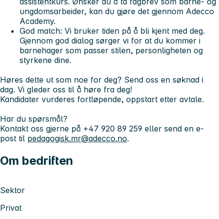
assistentkurs. Ønsker du å ta fagbrev som barne- og
ungdomsarbeider, kan du gjøre det gjennom Adecco
Academy.
God match
: Vi bruker tiden på å bli kjent med deg.
Gjennom god dialog sørger vi for at du kommer i
barnehager som passer stilen, personligheten og
styrkene dine.
Høres dette ut som noe for deg? Send oss en søknad i
dag. Vi gleder oss til å høre fra deg!
Kandidater vurderes fortløpende, oppstart etter avtale.
Har du spørsmål?
Kontakt oss gjerne på +47 920 89 259 eller send en e-
post til
pedagogisk.mr@adecco.no
.
Om bedriften
Sektor
Privat