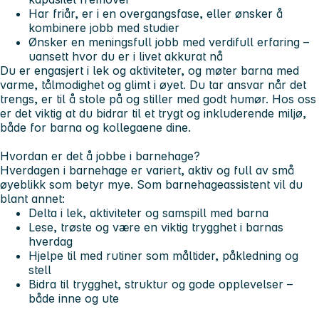
Har friår, er i en overgangsfase, eller ønsker å
kombinere jobb med studier
Ønsker en meningsfull jobb med verdifull erfaring –
uansett hvor du er i livet akkurat nå
Du er engasjert i lek og aktiviteter, og møter barna med
varme, tålmodighet og glimt i øyet. Du tar ansvar når det
trengs, er til å stole på og stiller med godt humør. Hos oss
er det viktig at du bidrar til et trygt og inkluderende miljø,
både for barna og kollegaene dine.
Hvordan er det å jobbe i barnehage?
Hverdagen i barnehage er variert, aktiv og full av små
øyeblikk som betyr mye. Som barnehageassistent vil du
blant annet:
Delta i lek, aktiviteter og samspill med barna
Lese, trøste og være en viktig trygghet i barnas
hverdag
Hjelpe til med rutiner som måltider, påkledning og
stell
Bidra til trygghet, struktur og gode opplevelser –
både inne og ute