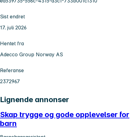
ea539735-556c-4315-a3c1-733b001c1310
Sist endret
17. juli 2026
Hentet fra
Adecco Group Norway AS
Referanse
2372967
Lignende annonser
Skap trygge og gode opplevelser for
barn