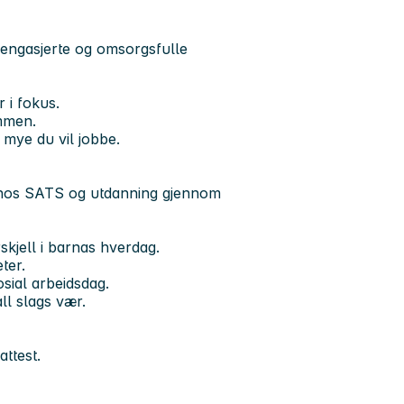
 engasjerte og omsorgsfulle
 i fokus.
ammen.
mye du vil jobbe.
g hos SATS og utdanning gjennom
rskjell i barnas hverdag.
eter.
sial arbeidsdag.
ll slags vær.
attest.