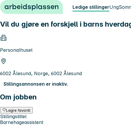
Hopp til innhold
Ledige stillinger
Ung
Somm
Vil du gjøre en forskjell i barns hverda
Personalhuset
6002 Ålesund, Norge, 6002 Ålesund
Stillingsannonsen er inaktiv.
Om jobben
Lagre favoritt
Stillingstittel
Barnehageassistent