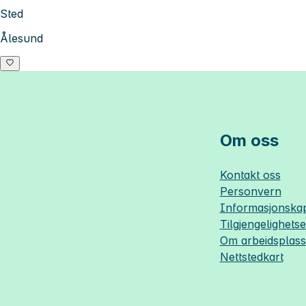
Sted
Ålesund
Om oss
Kontakt oss
Personvern
Informasjonskap
Tilgjengelighets
Om
arbeidsplas
Nettstedkart