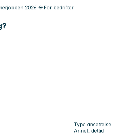
erjobben
2026
☀️
For bedrifter
g?
Type ansettelse
Annet, deltid