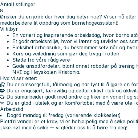
Antall stillinger
8
Ønsker du en jobb der hver dag betyr noe? Vi ser nå etter
medarbeidere til oppdrag som barnehageassistent!
Vi tilbyr
En variert og inspirerende arbeidsdag, hvor barna står
Et godt arbeidsmiljø, hvor vi lærer og utvikler oss s
Fleksibel arbeidsuke, du bestemmer selv når og hvor 
Kurs og veiledning som gjør deg trygg i rollen
Støtte fra våre rådgivere
Gode ansattfordeler, blant annet rabatter på trenin
NKI og Høyskolen Kristiania.
Hva vi ser etter:
🤗 Du er omsorgsfull, tålmodig og har lyst til å gjøre en fo
🧩 Du er engasjert, lærevillig og deltar aktivt i lek og aktivit
🤝 Du samarbeider godt med andre og liker en variert og so
🏃 Du er glad i utelek og er komfortabel med å være ute i a
Arbeidstid
Dagtid mandag til fredag (varierende klokkeslett)
Plettfri vandel er et krav, vi er behjelpelig med å søke politi
Ikke nøl med å søke -- vi gleder oss til å høre fra deg!