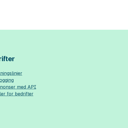
ifter
ningslinjer
logging
nnonser med API
ler for bedrifter