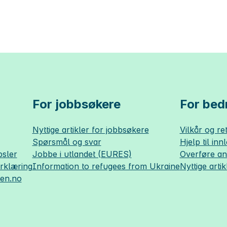
For jobbsøkere
For bedr
Nyttige artikler for jobbsøkere
Vilkår og ret
Spørsmål og svar
Hjelp til inn
sler
Jobbe i utlandet (EURES)
Overføre a
erklæring
Information to refugees from Ukraine
Nyttige artik
sen.no