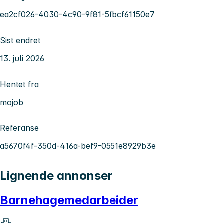
ea2cf026-4030-4c90-9f81-5fbcf61150e7
Sist endret
13. juli 2026
Hentet fra
mojob
Referanse
a5670f4f-350d-416a-bef9-0551e8929b3e
Lignende annonser
Barnehagemedarbeider