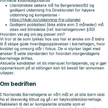
Formelle kvalifikasjonskrav
Utenlandske søkere må ha Bergenstest/B2 og
godkjent utdanning fra Direktoratet for høyere
utdanning og kompetanse -
https://hkdir.no/utdanning-fra-utlandet
Godkjent politiattest (ikke eldre enn 3 måneder) må
vises ved tiltredelse (ref. barnehageloven §30)
Hvordan vet jeg om jeg passer inn?
Vi tror at de som lykkes hos oss har et ønske om å bidra
til å skape gode hverdagsopplevelser i barnehagen, hvor
kvalitet og omsorg står i fokus. De vi styrker laget med
ønsker å sette standarden for hvordan morgendagens
barnehage driftes.
Aktuelle kandidater vil bli intervjuet fortløpende, og vi gjør
oppmerksom på at stillingen kan bli besatt før annonsen
utløper.
Om bedriften
I Norlandia Barnehagene er vårt mål er at alle barn skal
ha et likeverdig tilbud og gå i en høykvalitetsbarnehage.
Nøkkelen til det er kompetente ansatte som er