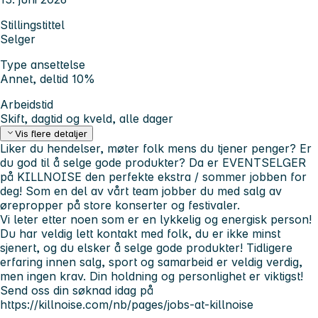
Stillingstittel
Selger
Type ansettelse
Annet, deltid 10%
Arbeidstid
Skift, dagtid og kveld, alle dager
Vis flere detaljer
Liker du hendelser, møter folk mens du tjener penger? Er
du god til å selge gode produkter? Da er EVENTSELGER
på KILLNOISE den perfekte ekstra / sommer jobben for
deg! Som en del av vårt team jobber du med salg av
ørepropper på store konserter og festivaler.
Vi leter etter noen som er en lykkelig og energisk person!
Du har veldig lett kontakt med folk, du er ikke minst
sjenert, og du elsker å selge gode produkter! Tidligere
erfaring innen salg, sport og samarbeid er veldig verdig,
men ingen krav. Din holdning og personlighet er viktigst!
Send oss din søknad idag på
https://killnoise.com/nb/pages/jobs-at-killnoise