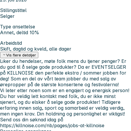
Stillingstittel
Selger
Type ansettelse
Annet, deltid 10%
Arbeidstid
Skift, dagtid og kveld, alle dager
Vis flere detaljer
Liker du hendelser, møte folk mens du tjener penger? Er
du god til å selge gode produkter? Da er EVENTSELGER
på KILLNOISE den perfekte ekstra / sommer jobben for
deg! Som en del av vårt team jobber du med salg av
ørepropper på de største konsertene og festivalerna!
Vi leter etter noen som er en engajert og energisk person!
Du har veldig lett kontakt med folk, du er ikke minst
sjenert, og du elsker å selge gode produkter! Tidligere
erfaring innen salg, sport og samarbeid er veldig verdig,
men ingen krav. Din holdning og personlighet er viktigst!
Send oss din søknad idag på
https://killnoise.com/nb/pages/jobs-at-killnoise