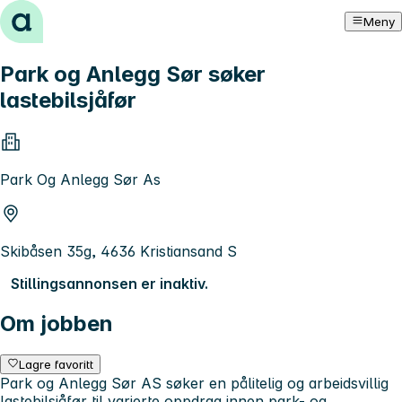
Hopp til innhold
Meny
Park og Anlegg Sør søker
lastebilsjåfør
Park Og Anlegg Sør As
Skibåsen 35g, 4636 Kristiansand S
Stillingsannonsen er inaktiv.
Om jobben
Lagre favoritt
Park og Anlegg Sør AS søker en pålitelig og arbeidsvillig
lastebilsjåfør til varierte oppdrag innen park- og