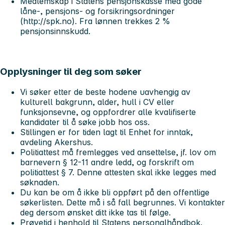
Medlemskap i Statens pensjonskasse med gode
låne-, pensjons- og forsikringsordninger
(http://spk.no). Fra lønnen trekkes 2 %
pensjonsinnskudd.
Opplysninger til deg som søker
Vi søker etter de beste hodene uavhengig av
kulturell bakgrunn, alder, hull i CV eller
funksjonsevne, og oppfordrer alle kvalifiserte
kandidater til å søke jobb hos oss.
Stillingen er for tiden lagt til
Enhet for inntak,
avdeling Akershus
.
Politiattest må fremlegges ved ansettelse, jf. lov om
barnevern § 12-11 andre ledd, og forskrift om
politiattest § 7. Denne attesten skal ikke legges med
søknaden.
Du kan be om å ikke bli oppført på den offentlige
søkerlisten. Dette må i så fall begrunnes. Vi kontakter
deg dersom ønsket ditt ikke tas til følge.
Prøvetid i henhold til Statens personalhåndbok.