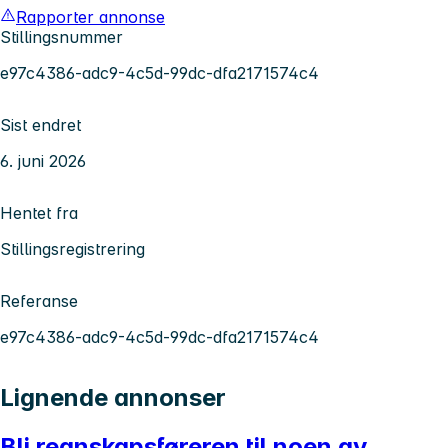
Rapporter annonse
Stillingsnummer
e97c4386-adc9-4c5d-99dc-dfa2171574c4
Sist endret
6. juni 2026
Hentet fra
Stillingsregistrering
Referanse
e97c4386-adc9-4c5d-99dc-dfa2171574c4
Lignende annonser
Bli regnskapsføreren til noen av