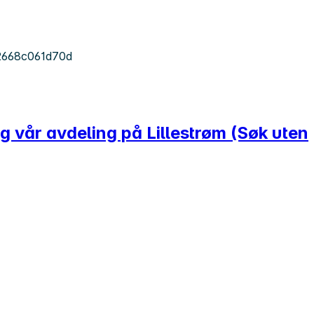
2668c061d70d
g vår avdeling på Lillestrøm (Søk uten