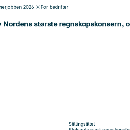
erjobben
2026
☀️
For bedrifter
av Nordens største regnskapskonsern, o
Stillingstittel
Statsautorisert regnskapsfø