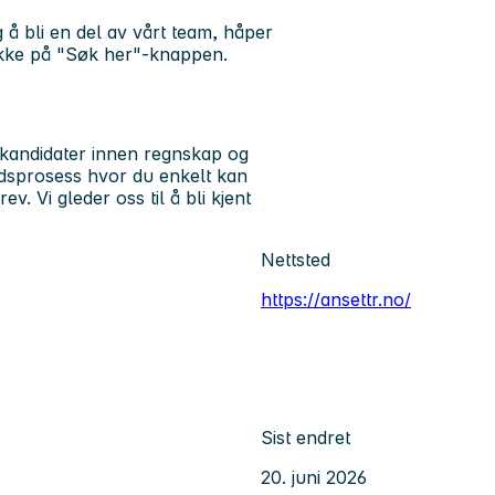
 å bli en del av vårt team, håper
likke på "Søk her"-knappen.
 kandidater innen regnskap og
adsprosess hvor du enkelt kan
v. Vi gleder oss til å bli kjent
Nettsted
https://ansettr.no/
Sist endret
20. juni 2026