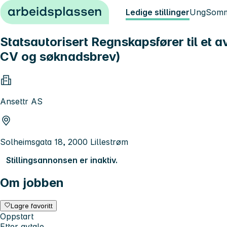
Hopp til innhold
Ledige stillinger
Ung
Somm
Statsautorisert Regnskapsfører til et 
CV og søknadsbrev)
Ansettr AS
Solheimsgata 18, 2000 Lillestrøm
Stillingsannonsen er inaktiv.
Om jobben
Lagre favoritt
Oppstart
Etter avtale