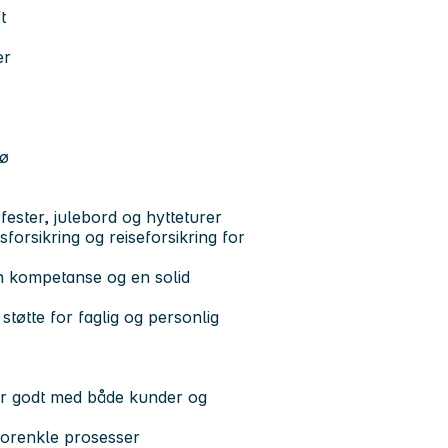
t
er
jø
fester, julebord og hytteturer
orsikring og reiseforsikring for
in kompetanse og en solid
tøtte for faglig og personlig
er godt med både kunder og
forenkle prosesser