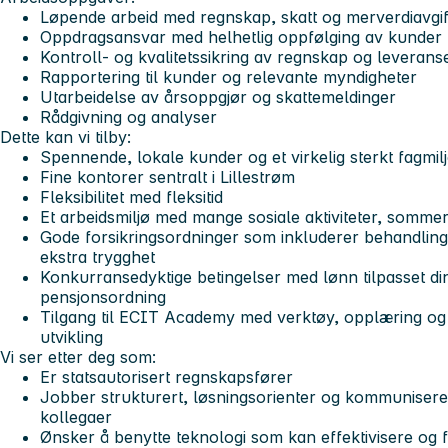
Løpende arbeid med regnskap, skatt og merverdiavgif
Oppdragsansvar med helhetlig oppfølging av kunder
Kontroll- og kvalitetssikring av regnskap og leverans
Rapportering til kunder og relevante myndigheter
Utarbeidelse av årsoppgjør og skattemeldinger
Rådgivning og analyser
Dette kan vi tilby:
Spennende, lokale kunder og et virkelig sterkt fagmil
Fine kontorer sentralt i Lillestrøm
Fleksibilitet med fleksitid
Et arbeidsmiljø med mange sosiale aktiviteter, sommer
Gode forsikringsordninger som inkluderer behandlingsf
ekstra trygghet
Konkurransedyktige betingelser med lønn tilpasset d
pensjonsordning
Tilgang til ECIT Academy med verktøy, opplæring og s
utvikling
Vi ser etter deg som:
Er statsautorisert regnskapsfører
Jobber strukturert, løsningsorienter og kommuniser
kollegaer
Ønsker å benytte teknologi som kan effektivisere og 