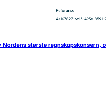
Referanse
4e167827-6c15-495e-8591-
av Nordens største regnskapskonsern, o