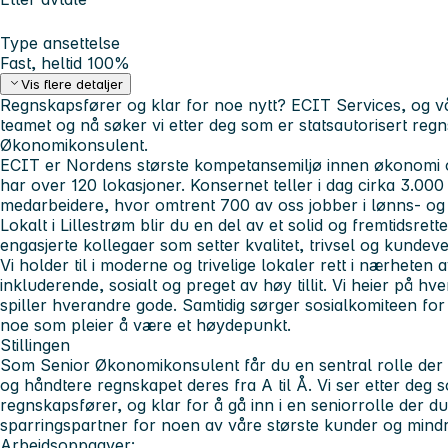
Type ansettelse
Fast, heltid 100%
Vis flere detaljer
Regnskapsfører og klar for noe nytt? ECIT Services, og vår
teamet og nå søker vi etter deg som er statsautorisert reg
Økonomikonsulent.
ECIT er Nordens største kompetansemiljø innen økonomi og
har over 120 lokasjoner. Konsernet teller i dag cirka 3.0
medarbeidere, hvor omtrent 700 av oss jobber i lønns- og
Lokalt i Lillestrøm blir du en del av et solid og fremtidsre
engasjerte kollegaer som setter kvalitet, trivsel og kundeve
Vi holder til i moderne og trivelige lokaler rett i nærheten 
inkluderende, sosialt og preget av høy tillit. Vi heier på 
spiller hverandre gode. Samtidig sørger sosialkomiteen for 
noe som pleier å være et høydepunkt.
Stillingen
Som Senior Økonomikonsulent får du en sentral rolle der 
og håndtere regnskapet deres fra A til Å. Vi ser etter deg 
regnskapsfører, og klar for å gå inn i en seniorrolle der d
sparringspartner for noen av våre største kunder og mindr
Arbeidsoppgaver: