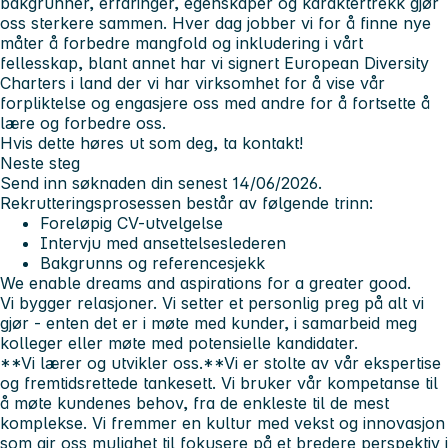
bakgrunner, erfaringer, egenskaper og karaktertrekk gjør
oss sterkere sammen. Hver dag jobber vi for å finne nye
måter å forbedre mangfold og inkludering i vårt
fellesskap, blant annet har vi signert European Diversity
Charters i land der vi har virksomhet for å vise vår
forpliktelse og engasjere oss med andre for å fortsette å
lære og forbedre oss.
Hvis dette høres ut som deg, ta kontakt!
Neste steg
Send inn søknaden din senest 14/06/2026.
Rekrutteringsprosessen består av følgende trinn:
Foreløpig CV-utvelgelse
Intervju med ansettelseslederen
Bakgrunns og referencesjekk
We enable dreams and aspirations for a greater good.
Vi bygger relasjoner.
Vi setter et personlig preg på alt vi
gjør - enten det er i møte med kunder, i samarbeid meg
kolleger eller møte med potensielle kandidater.
**Vi lærer og utvikler oss.**Vi er stolte av vår ekspertise
og fremtidsrettede tankesett. Vi bruker vår kompetanse til
å møte kundenes behov, fra de enkleste til de mest
komplekse. Vi fremmer en kultur med vekst og innovasjon
som gir oss mulighet til fokusere på et bredere perspektiv i