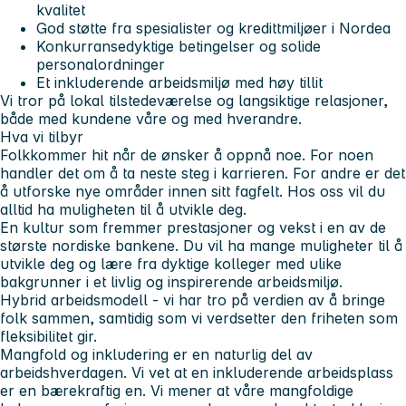
kvalitet
God støtte fra spesialister og kredittmiljøer i Nordea
Konkurransedyktige betingelser og solide
personalordninger
Et inkluderende arbeidsmiljø med høy tillit
Vi tror på lokal tilstedeværelse og langsiktige relasjoner,
både med kundene våre og med hverandre.
Hva vi tilbyr
Folk
kommer hit når de ønsker å oppnå noe. For noen
handler det om å ta neste steg i karrieren. For andre er det
å utforske nye områder innen sitt fagfelt. Hos oss vil du
alltid ha muligheten til å utvikle deg.
En kultur
som fremmer prestasjoner og vekst i en av de
største nordiske bankene. Du vil ha mange muligheter til å
utvikle deg og lære fra dyktige kolleger med ulike
bakgrunner i et livlig og inspirerende arbeidsmiljø.
Hybrid arbeidsmodell -
vi har tro på verdien av å bringe
folk sammen, samtidig som vi verdsetter den friheten som
fleksibilitet gir.
Mangfold og inkludering
er en naturlig del av
arbeidshverdagen. Vi vet at en inkluderende arbeidsplass
er en bærekraftig en. Vi mener at våre mangfoldige