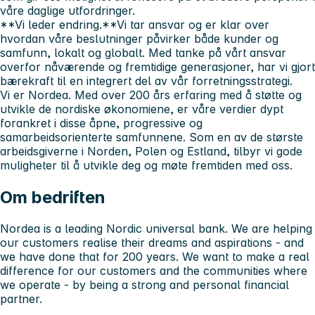
våre daglige utfordringer.
**Vi leder endring.**Vi tar ansvar og er klar over
hvordan våre beslutninger påvirker både kunder og
samfunn, lokalt og globalt. Med tanke på vårt ansvar
overfor nåværende og fremtidige generasjoner, har vi gjort
bærekraft til en integrert del av vår forretningsstrategi.
Vi er Nordea.
Med over 200 års erfaring med å støtte og
utvikle de nordiske økonomiene, er våre verdier dypt
forankret i disse åpne, progressive og
samarbeidsorienterte samfunnene. Som en av de største
arbeidsgiverne i Norden, Polen og Estland, tilbyr vi gode
muligheter til å utvikle deg og møte fremtiden med oss.
Om bedriften
Nordea is a leading Nordic universal bank. We are helping
our customers realise their dreams and aspirations - and
we have done that for 200 years. We want to make a real
difference for our customers and the communities where
we operate - by being a strong and personal financial
partner.