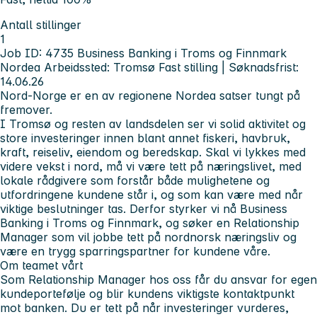
Antall stillinger
1
Job ID: 4735
Business Banking i Troms og Finnmark
Nordea
Arbeidssted: Tromsø
Fast stilling | Søknadsfrist:
14.06.26
Nord‑Norge er en av regionene Nordea satser tungt på
fremover.
I Tromsø og resten av landsdelen ser vi solid aktivitet og
store investeringer innen blant annet fiskeri, havbruk,
kraft, reiseliv, eiendom og beredskap. Skal vi lykkes med
videre vekst i nord, må vi være tett på næringslivet, med
lokale rådgivere som forstår både mulighetene og
utfordringene kundene står i, og som kan være med når
viktige beslutninger tas. Derfor styrker vi nå Business
Banking i Troms og Finnmark, og søker en Relationship
Manager som vil jobbe tett på nordnorsk næringsliv og
være en trygg sparringspartner for kundene våre.
Om teamet vårt
Som Relationship Manager hos oss får du ansvar for egen
kundeportefølje og blir kundens viktigste kontaktpunkt
mot banken. Du er tett på når investeringer vurderes,