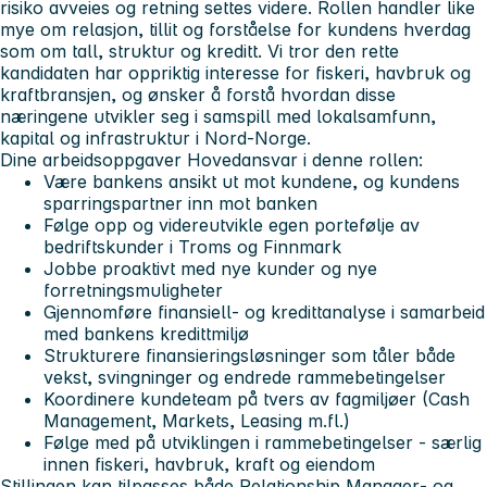
risiko avveies og retning settes videre. Rollen handler like
mye om relasjon, tillit og forståelse for kundens hverdag
som om tall, struktur og kreditt. Vi tror den rette
kandidaten har oppriktig interesse for fiskeri, havbruk og
kraftbransjen, og ønsker å forstå hvordan disse
næringene utvikler seg i samspill med lokalsamfunn,
kapital og infrastruktur i Nord‑Norge.
Dine arbeidsoppgaver
Hovedansvar i denne rollen:
Være bankens ansikt ut mot kundene, og kundens
sparringspartner inn mot banken
Følge opp og videreutvikle egen portefølje av
bedriftskunder i Troms og Finnmark
Jobbe proaktivt med nye kunder og nye
forretningsmuligheter
Gjennomføre finansiell‑ og kredittanalyse i samarbeid
med bankens kredittmiljø
Strukturere finansieringsløsninger som tåler både
vekst, svingninger og endrede rammebetingelser
Koordinere kundeteam på tvers av fagmiljøer (Cash
Management, Markets, Leasing m.fl.)
Følge med på utviklingen i rammebetingelser - særlig
innen fiskeri, havbruk, kraft og eiendom
Stillingen kan tilpasses både Relationship Manager‑ og