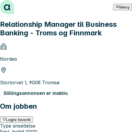
Hopp til innhold
Meny
Relationship Manager til Business
Banking - Troms og Finnmark
Nordea
Stortorvet 1, 9008 Tromsø
Stillingsannonsen er inaktiv.
Om jobben
Lagre favoritt
Type ansettelse
Fast, heltid 100%