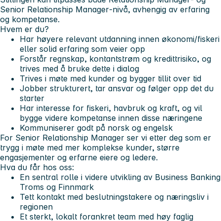
Senior Relationship Manager‑nivå, avhengig av erfaring
og kompetanse.
Hvem er du?
Har høyere relevant utdanning innen økonomi/fiskeri
eller solid erfaring som veier opp
Forstår regnskap, kontantstrøm og kredittrisiko, og
trives med å bruke dette i dialog
Trives i møte med kunder og bygger tillit over tid
Jobber strukturert, tar ansvar og følger opp det du
starter
Har interesse for fiskeri, havbruk og kraft, og vil
bygge videre kompetanse innen disse næringene
Kommuniserer godt på norsk og engelsk
For Senior Relationship Manager ser vi etter deg som er
trygg i møte med mer komplekse kunder, større
engasjementer og erfarne eiere og ledere.
Hva du får hos oss:
En sentral rolle i videre utvikling av Business Banking
Troms og Finnmark
Tett kontakt med beslutningstakere og næringsliv i
regionen
Et sterkt, lokalt forankret team med høy faglig