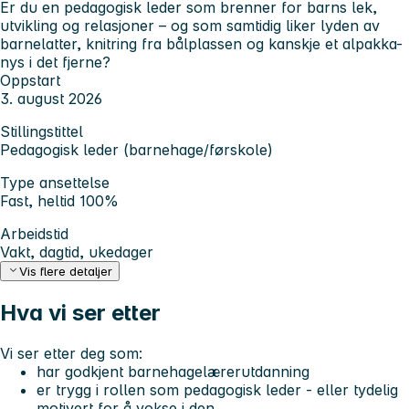
Er du en pedagogisk leder som brenner for barns lek,
utvikling og relasjoner – og som samtidig liker lyden av
barnelatter, knitring fra bålplassen og kanskje et alpakka-
nys i det fjerne?
Oppstart
3. august 2026
Stillingstittel
Pedagogisk leder (barnehage/førskole)
Type ansettelse
Fast, heltid 100%
Arbeidstid
Vakt, dagtid, ukedager
Vis flere detaljer
Hva vi ser etter
Vi ser etter deg som:
har godkjent barnehagelærerutdanning
er trygg i rollen som pedagogisk leder - eller tydelig
motivert for å vokse i den