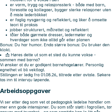
er varm, trygg og relasjonssterk - både med barn,
foresatte og kollegaer, bygger sterke relasjoner uten
å miste lederblikket
er faglig nysgjerrig og reflektert, og liker å omsette
teori til praksis
jobber strukturert, målrettet og reflektert
tåler både gjørmete dresser, ledermøter og
hverdager som ikke alltid går etter planen
Bonus: Du har humor. Enda større bonus: Du bruker den
klokt.
📩
Høres dette ut som et sted du kunne vokse -
sammen med barna?
Vi ønsker at du er godkjent barnehagelærer. Personlig
egnethet vil bli vektlagt.
Stillingen er ledig fra 01.08.26, tiltrede etter avtale. Søkere
tas inn til intervju løpende.
Arbeidsoppgaver
Vi ser etter deg som vet at pedagogisk ledelse handler om
mer enn gode intensjoner. Du som står støtt i fagrollen, tar
ansvar med trygghet - og som samtidig kan le litt når