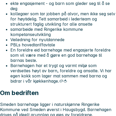
ekte engasjement - og barn som gleder seg til å se
deg
kollegaer som tar jobben på alvor, men ikke seg selv
for høytidelig. Tett samarbeid i lederteam og
strukturert faglig utvikling for alle ansette
samarbeide med Ringerike kommune
kompetanseutvikling
Veiledning for nyutdannede
PBLs hovedtariffavtale
En foreldre eid barnehage med engasjerte foreldre
som vil være med å gjøre en god barnehage til
barnas beste.
Barnehagen har et trygt og varmt miljø som
verdsettes høyt av barn, foreldre og ansatte. Vi har
egen kokk som lager mat sammen med barna og
bidrar i vår kjøkkenhage.🥔🍅
Om bedriften
Smeden barnehage ligger i naturskjønne Ringerike
Kommune ved Smeden øverst i Haugsbygd. Barnehagen
drives på ideelt grunnlag og eies av foreldrene.