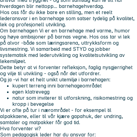
hverdagen blir nettopp... barnehagehverdag.
Hos oss får du ikke bare en stilling, men et reelt
lederansvar i en barnehage som satser tydelig på kvalitet,
lek og profesjonell utvikling.
Om barnehagen
Vi er en barnehage med varme, humor
og høye ambisjoner på barnas vegne. Hos oss tar vi lek
på alvor -både som læringsarena, uttrykksform og
livsmestring. Vi samarbeid med STYD og jobber
systematisk med lederutvikling og kvalitetsutvikling av
lekemiljøet.
Dette betyr at vi forventer refleksjon, faglig nysgjerrighet
og vilje til utvikling - også når det utfordrer.
Og ja -vi har et helt unikt utemiljø i barnehagen:
kupert terreng
inni
barnehageområdet
egen klatrevegg
natur som inviterer til utforskning, risikomestring og
kropp i bevegelse
Vi er ofte på tur i nærområdet - for eksempel til
alpakkaene, eller til vår kjære gapahuk, der undring,
samtaler og matpakker får god tid.
Hva forventer vi?
Som pedagogisk leder har du ansvar for: