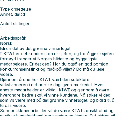
Type ansettelse
Annet, deltid
Antall stillinger
1
Arbeidsspråk
Norsk
Bli en del av det grønne vinnerlaget!
I KIWI er det kunden som er sjefen, og for å gjøre sjefen
fornøyd trenger vi Norges blideste og hyggeligste
medarbeidere. Er det deg? Har du også en god porsjon
konkurranseinstinkt og «stå-på-vilje»? Da må du lese
videre.
Gjennom årene har KIWI vært den soleklare
vekstvinneren i det norske dagligvaremarkedet. Hver
eneste medarbeider er viktig i KIWI og gjennom å gjøre
hverandre bedre skal vi vinne kundene. Nå søker vi deg
som vil være med på det grønne vinnerlaget, og bidra til å
ta oss videre.
Som butikkmedarbeider vil du være KIWIs ansikt utad og
et viktig bindeledd mellom kunden og kjeden. Ditt bidrag vil