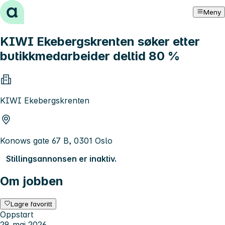
Hopp til innhold
Meny
KIWI Ekebergskrenten søker etter
butikkmedarbeider deltid 80 %
KIWI Ekebergskrenten
Konows gate 67 B, 0301 Oslo
Stillingsannonsen er inaktiv.
Om jobben
Lagre favoritt
Oppstart
29. mai 2026