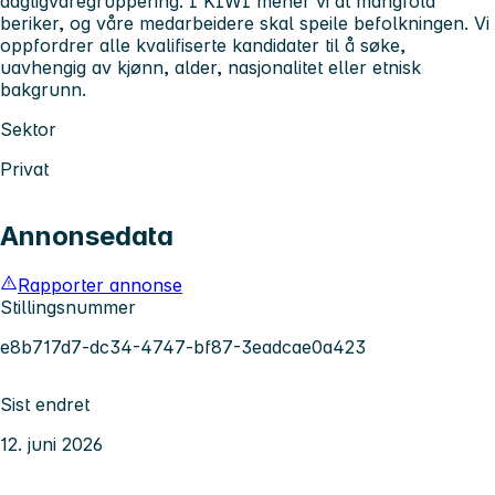
dagligvaregruppering. I KIWI mener vi at mangfold
beriker, og våre medarbeidere skal speile befolkningen. Vi
oppfordrer alle kvalifiserte kandidater til å søke,
uavhengig av kjønn, alder, nasjonalitet eller etnisk
bakgrunn.
Sektor
Privat
Annonsedata
Rapporter annonse
Stillingsnummer
e8b717d7-dc34-4747-bf87-3eadcae0a423
Sist endret
12. juni 2026