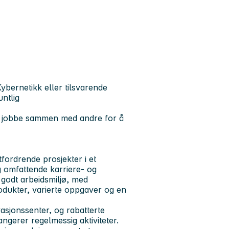
ybernetikk eller tilsvarende
ntlig
 å jobbe sammen med andre for å
fordrende prosjekter i et
og omfattende karriere- og
g godt arbeidsmiljø, med
odukter, varierte oppgaver og en
ovasjonssenter, og rabatterte
angerer regelmessig aktiviteter.