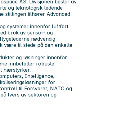
ospace AS. Divisjonen består av
erte og teknologisk ledende
 stillingen tilhører Advanced
og systemer innenfor luftfart.
ed bruk av sensor- og
 flygelederne nødvendig
sk være til stede på den enkelte
ukter og løsninger innenfor
ne innbefatter robuste
il hærstyrker.
puters, Intelligence,
taliseringsløsninger for
kontroll til Forsvaret, NATO og
 på tvers av sektoren og