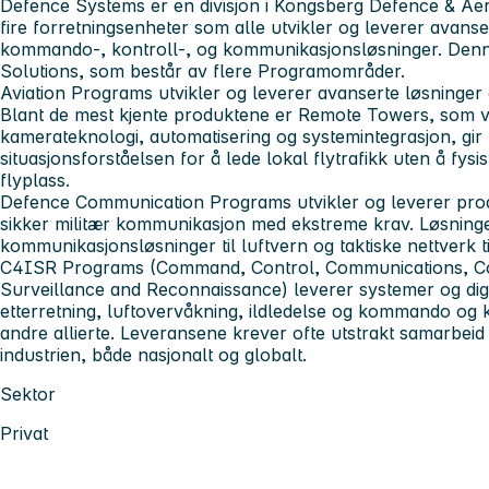
Defence Systems er en divisjon i Kongsberg Defence & Aer
fire forretningsenheter som alle utvikler og leverer avans
kommando-, kontroll-, og kommunikasjonsløsninger. Denne
Solutions, som består av flere Programområder.
Aviation Programs utvikler og leverer avanserte løsninger 
Blant de mest kjente produktene er Remote Towers, som v
kamerateknologi, automatisering og systemintegrasjon, gir
situasjonsforståelsen for å lede lokal flytrafikk uten å fysi
flyplass.
Defence Communication Programs utvikler og leverer prod
sikker militær kommunikasjon med ekstreme krav. Løsninge
kommunikasjonsløsninger til luftvern og taktiske nettverk t
C4ISR Programs (Command, Control, Communications, Com
Surveillance and Reconnaissance) leverer systemer og digi
etterretning, luftovervåkning, ildledelse og kommando og 
andre allierte. Leveransene krever ofte utstrakt samarbeid
industrien, både nasjonalt og globalt.
Sektor
Privat