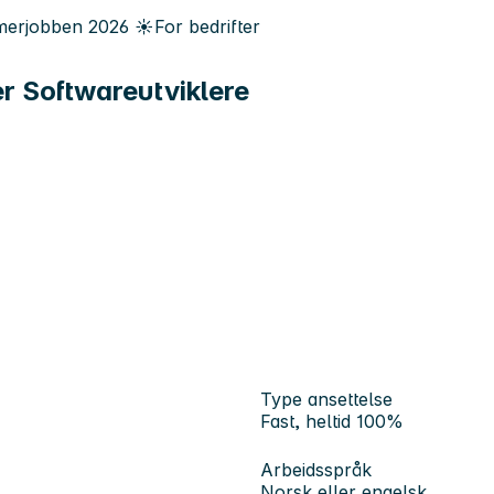
erjobben
2026
☀️
For bedrifter
er Softwareutviklere
Type ansettelse
Fast, heltid 100%
Arbeidsspråk
Norsk eller engelsk