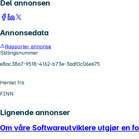
Del annonsen
Annonsedata
Rapporter annonse
Stillingsnummer
e8ac38a7-9518-4162-b73e-3adf0c06e675
Hentet fra
FINN
Lignende annonser
Om våre Softwareutviklere utgjør en for