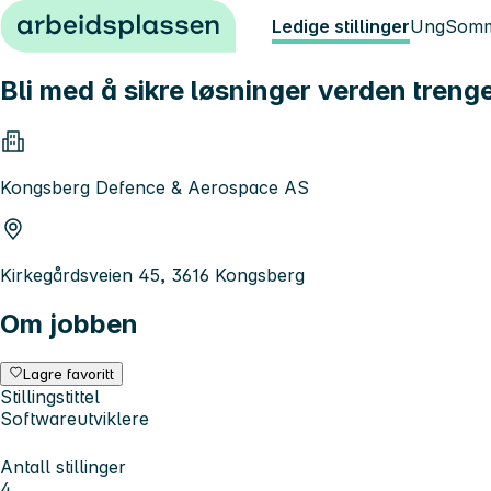
Hopp til innhold
Ledige stillinger
Ung
Somm
Bli med å sikre løsninger verden treng
Kongsberg Defence & Aerospace AS
Kirkegårdsveien 45, 3616 Kongsberg
Om jobben
Lagre favoritt
Stillingstittel
Softwareutviklere
Antall stillinger
4