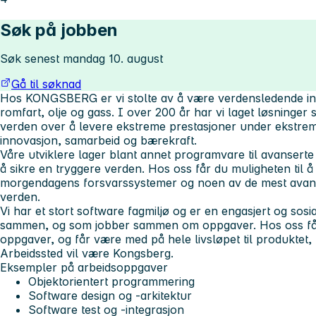
Søk på jobben
Søk senest mandag 10. august
Gå til søknad
Hos KONGSBERG er vi stolte av å være verdensledende inn
romfart, olje og gass. I over 200 år har vi laget løsninge
verden over å levere ekstreme prestasjoner under ekstreme
innovasjon, samarbeid og bærekraft.
Våre utviklere lager blant annet programvare til avanserte
å sikre en tryggere verden. Hos oss får du muligheten til å 
morgendagens forsvarssystemer og noen av de mest avans
verden.
Vi har et stort software fagmiljø og er en engasjert og sos
sammen, og som jobber sammen om oppgaver. Hos oss får
oppgaver, og får være med på hele livsløpet til produktet, he
Arbeidssted vil være Kongsberg.
Eksempler på arbeidsoppgaver
Objektorientert programmering
Software design og -arkitektur
Software test og -integrasjon