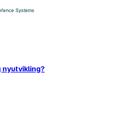
efence Systems
 nyutvikling?