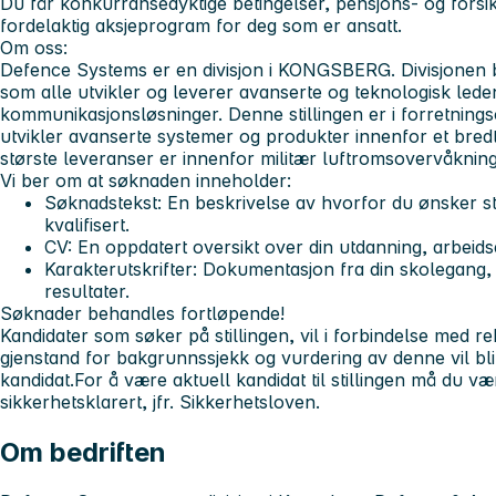
Du får konkurransedyktige betingelser, pensjons- og forsik
fordelaktig aksjeprogram for deg som er ansatt.
Om oss:
Defence Systems er en divisjon i KONGSBERG. Divisjonen 
som alle utvikler og leverer avanserte og teknologisk le
kommunikasjonsløsninger. Denne stillingen er i forretning
utvikler avanserte systemer og produkter innenfor et bred
største leveranser er innenfor militær luftromsovervåkning, i
Vi ber om at søknaden inneholder:
Søknadstekst: En beskrivelse av hvorfor du ønsker st
kvalifisert.
CV: En oppdatert oversikt over din utdanning, arbeids
Karakterutskrifter: Dokumentasjon fra din skolegang,
resultater.
Søknader behandles fortløpende!
Kandidater som søker på stillingen, vil i forbindelse med r
gjenstand for bakgrunnssjekk og vurdering av denne vil bli 
kandidat.For å være aktuell kandidat til stillingen må du være
sikkerhetsklarert, jfr. Sikkerhetsloven.
Om bedriften