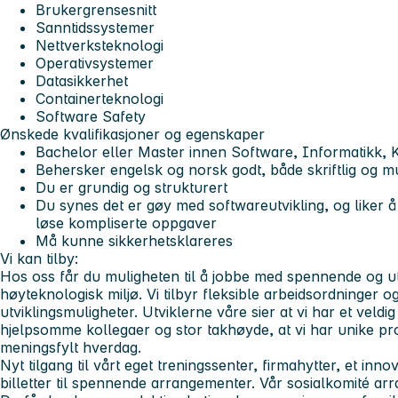
Brukergrensesnitt
Sanntidssystemer
Nettverksteknologi
Operativsystemer
Datasikkerhet
Containerteknologi
Software Safety
Ønskede kvalifikasjoner og egenskaper
Bachelor eller Master innen Software, Informatikk, K
Behersker engelsk og norsk godt, både skriftlig og mu
Du er grundig og strukturert
Du synes det er gøy med softwareutvikling, og liker
løse kompliserte oppgaver
Må kunne sikkerhetsklareres
Vi kan tilby:
Hos oss får du muligheten til å jobbe med spennende og ut
høyteknologisk miljø. Vi tilbyr fleksible arbeidsordninger 
utviklingsmuligheter. Utviklerne våre sier at vi har et veldi
hjelpsomme kollegaer og stor takhøyde, at vi har unike pr
meningsfylt hverdag.
Nyt tilgang til vårt eget treningssenter, firmahytter, et inn
billetter til spennende arrangementer. Vår sosialkomité arr