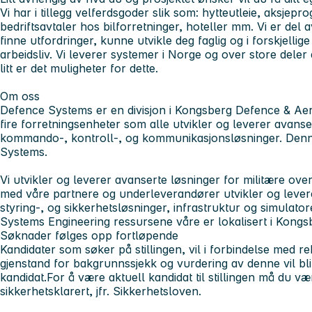
Vi har i tillegg velferdsgoder slik som: hytteutleie, aksjepr
bedriftsavtaler hos bilforretninger, hoteller mm. Vi er del 
finne utfordringer, kunne utvikle deg faglig og i forskjellig
arbeidsliv. Vi leverer systemer i Norge og over store deler 
litt er det muligheter for dette.
Om oss
Defence Systems er en divisjon i Kongsberg Defence & Aer
fire forretningsenheter som alle utvikler og leverer avans
kommando-, kontroll-, og kommunikasjonsløsninger. Denne 
Systems.
Vi utvikler og leverer avanserte løsninger for militære ov
med våre partnere og underleverandører utvikler og lever
styring-, og sikkerhetsløsninger, infrastruktur og simulatore
Systems Engineering ressursene våre er lokalisert i Kongs
Søknader følges opp fortløpende
Kandidater som søker på stillingen, vil i forbindelse med r
gjenstand for bakgrunnssjekk og vurdering av denne vil bli 
kandidat.For å være aktuell kandidat til stillingen må du være
sikkerhetsklarert, jfr. Sikkerhetsloven.