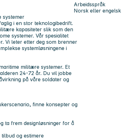
Arbeidsspråk
Norsk eller engelsk
me systemer
aglig i en stor teknologibedrift.
ilitære kapasiteter slik som den
ome systemer. Vår spesialitet
er. Vi leter etter deg som brenner
komplekse systemløsningene i
maritime militære systemer. Et
alderen 24-72 år. Du vil jobbe
påvirkning på våre soldater og
ukerscenario, finne konsepter og
g ta frem designløsninger for å
 tilbud og estimere