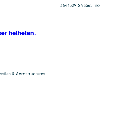
3641529_243565_no
er helheten.
siles & Aerostructures