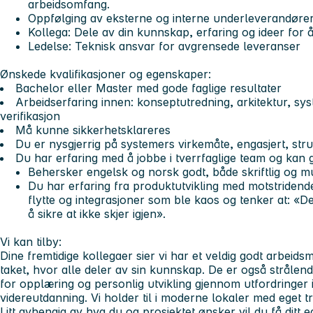
arbeidsomfang.
Oppfølging av eksterne og interne underleverandøre
Kollega: Dele av din kunnskap, erfaring og ideer for å
Ledelse: Teknisk ansvar for avgrensede leveranser
Ønskede kvalifikasjoner og egenskaper:
Bachelor eller Master med gode faglige resultater
Arbeidserfaring innen: konseptutredning, arkitektur, sys
verifikasjon
Må kunne sikkerhetsklareres
Du er nysgjerrig på systemers virkemåte, engasjert, stru
Du har erfaring med å jobbe i tverrfaglige team og kan g
Behersker engelsk og norsk godt, både skriftlig og m
Du har erfaring fra produktutvikling med motstridende 
flytte og integrasjoner som ble kaos og tenker at: «De
å sikre at ikke skjer igjen».
Vi kan tilby:
Dine fremtidige kollegaer sier vi har et veldig godt arbeid
taket, hvor alle deler av sin kunnskap. De er også stråle
for opplæring og personlig utvikling gjennom utfordringer i
videreutdanning. Vi holder til i moderne lokaler med eget t
Litt avhengig av hva du og prosjektet ønsker vil du få ditt 