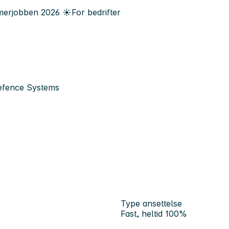
erjobben
2026
☀️
For bedrifter
efence Systems
Type ansettelse
Fast, heltid 100%