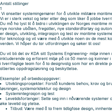
Antall stillinger
1
Vi ansetter systemingeniører for å utvikle militære mariti
Vi er i sterk vekst og leter etter deg som liker å jobbe tverrf
Du må ha lyst til å bidra i utviklingen av Norges maritime m
nye norske ubåten, fregatter, nye standardfartøy og auton
er design, utvikling, integrasjon og test av maritime system
for teknologi og vil være med å utvikle noen av de mest 
verden. Vi håper du tar utfordringen og søker til oss!
Du vil bli del av KDA sitt Systems Engineering- miljø innen 
inkluderende og erfarent miljø på ca 50 menn og kvinner i 
i tverrfaglige team for å ta designvalg som har en direkte 
alliertes oppdragsløsning og beskyttelse.
Eksempler på arbeidsoppgaver:
Utviklingsprosjekter: Forstå kundens behov, krav og br
løsninger, systemarkitektur og design
Systemintegrasjon og test
Levetidsforlenger: Sette seg inn i nåværende systemer o
øke levetid og ytelse.
Tilbud: Være med å ta frem tidligfase design, innhente