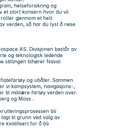
ogram, helseforsikring og
av et stort konsern hvor du vil
e roller gjennom et helt
av verden, så har du lyst å reise
ospace AS. Divisjonen består av
erte og teknologisk ledende
stillingen tilhører Naval
erflatefartøy og ubåter. Sammen
er vi kampsystem, navigasjons-,
r til militære fartøy verden over.
berg og Moss .
ekrutteringsprosessen bli
lagt til grunn ved valg av
 kvalifisert for å bli