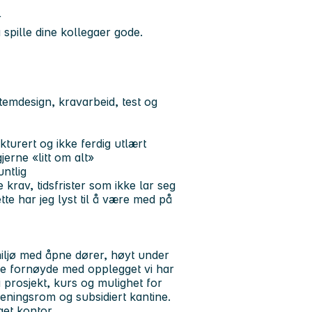
r
 spille dine kollegaer gode.
temdesign, kravarbeid, test og
kturert og ikke ferdig utlært
jerne «litt om alt»
untlig
krav, tidsfrister som ikke lar seg
tte har jeg lyst til å være med på
smiljø med åpne dører, høyt under
nde fornøyde med opplegget vi har
 prosjekt, kurs og mulighet for
reningsrom og subsidiert kantine.
eget kontor.