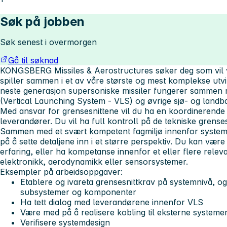
Søk på jobben
Søk senest i overmorgen
Gå til søknad
KONGSBERG Missiles & Aerostructures søker deg som vil v
spiller sammen i et av våre største og mest komplekse utvikl
neste generasjon supersoniske missiler fungerer sammen 
(Vertical Launching System - VLS) og øvrige sjø- og landb
Med ansvar for grensesnittene vil du ha en koordinerende 
leverandører. Du vil ha full kontroll på de tekniske grenses
Sammen med et svært kompetent fagmiljø innenfor systems
på å sette detaljene inn i et større perspektiv. Du kan væ
erfaring, eller ha kompetanse innenfor et eller flere rel
elektronikk, aerodynamikk eller sensorsystemer.
Eksempler på arbeidsoppgaver:
Etablere og ivareta grensesnittkrav på systemnivå, og
subsystemer og komponenter
Ha tett dialog med leverandørene innenfor VLS
Være med på å realisere kobling til eksterne systeme
Verifisere systemdesign