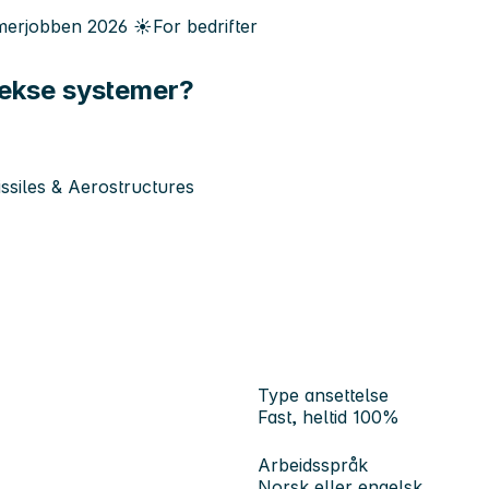
erjobben
2026
☀️
For bedrifter
lekse systemer?
siles & Aerostructures
Type ansettelse
Fast, heltid 100%
Arbeidsspråk
Norsk eller engelsk