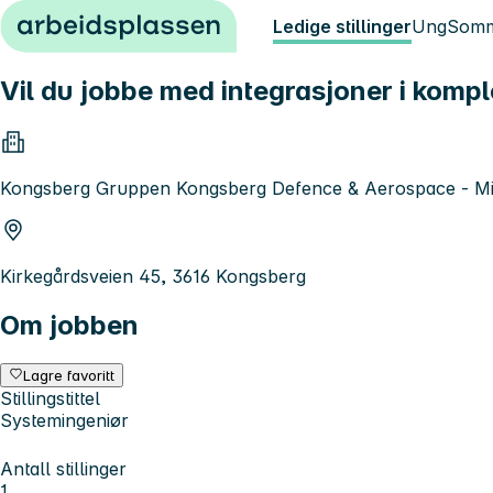
Hopp til innhold
Ledige stillinger
Ung
Somm
Vil du jobbe med integrasjoner i komp
Kongsberg Gruppen Kongsberg Defence & Aerospace - Mis
Kirkegårdsveien 45, 3616 Kongsberg
Om jobben
Lagre favoritt
Stillingstittel
Systemingeniør
Antall stillinger
1