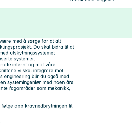
ære med å sørge for at alt
ingsprosjekt. Du skal bidra til at
med utskytningssystemet
aserte systemer.
rolle internt og mot våre
nittene vi skal integrere mot.
 engineering blir du også med
re en systemingeniør med noen års
evante fagområder som mekanikk,
 følge opp kravnedbrytningen til
r