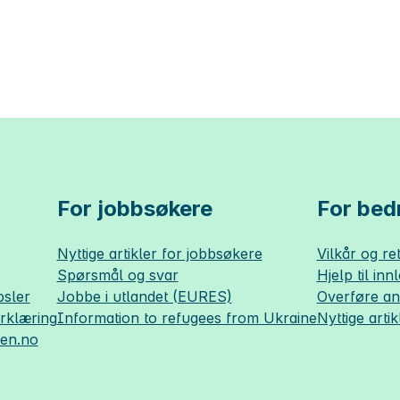
For jobbsøkere
For bedr
Nyttige artikler for jobbsøkere
Vilkår og ret
Spørsmål og svar
Hjelp til inn
sler
Jobbe i utlandet (EURES)
Overføre a
erklæring
Information to refugees from Ukraine
Nyttige artik
sen.no