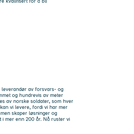
 kvalifisert for å bli
 leverandør av forsvars- og
ommet og hundrevis av meter
kes av norske soldater, som hver
 kan vi levere, fordi vi har mer
men skaper løsninger og
t i mer enn 200 år. Nå ruster vi