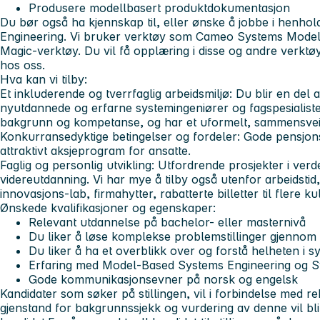
Produsere modellbasert produktdokumentasjon
Du bør også ha kjennskap til, eller ønske å jobbe i henho
Engineering. Vi bruker verktøy som Cameo Systems Mode
Magic-verktøy. Du vil få opplæring i disse og andre verk
hos oss.
Hva kan vi tilby:
Et inkluderende og tverrfaglig arbeidsmiljø:
Du blir en del 
nyutdannede og erfarne systemingeniører og fagspesialister.
bakgrunn og kompetanse, og har et uformelt, sammensveise
Konkurransedyktige betingelser og fordeler:
Gode pensjons
attraktivt aksjeprogram for ansatte.
Faglig og personlig utvikling:
Utfordrende prosjekter i verd
videreutdanning. Vi har mye å tilby også utenfor arbeidstid
innovasjons-lab, firmahytter, rabatterte billetter til flere 
Ønskede kvalifikasjoner og egenskaper:
Relevant utdannelse på bachelor- eller masternivå
Du liker å løse komplekse problemstillinger gjennom
Du liker å ha et overblikk over og forstå helheten i 
Erfaring med Model-Based Systems Engineering og S
Gode kommunikasjonsevner på norsk og engelsk
Kandidater som søker på stillingen, vil i forbindelse med r
gjenstand for bakgrunnssjekk og vurdering av denne vil bli 