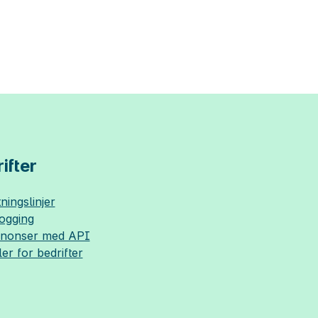
ifter
ningslinjer
logging
nnonser med API
ler for bedrifter