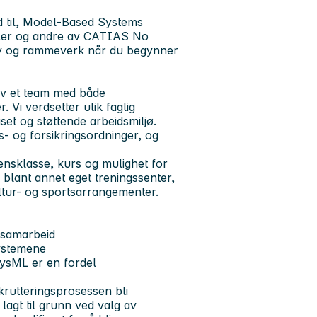
ld til, Model-Based Systems
ler og andre av CATIAS No
tøy og rammeverk når du begynner
av et team med både
 Vi verdsetter ulik faglig
t og støttende arbeidsmiljø.
- og forsikringsordninger, og
ensklasse, kurs og mulighet for
, blant annet eget treningssenter,
kultur- og sportsarrangementer.
 samarbeid
systemene
ysML er en fordel
ekrutteringsprosessen bli
lagt til grunn ved valg av