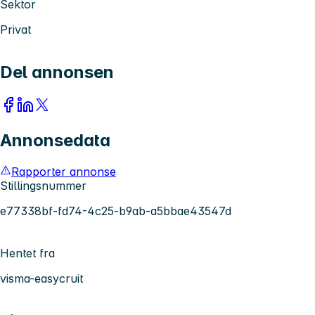
Sektor
Privat
Del annonsen
Annonsedata
Rapporter annonse
Stillingsnummer
e77338bf-fd74-4c25-b9ab-a5bbae43547d
Hentet fra
visma-easycruit