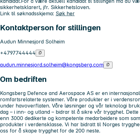
kandidat.For å være aktuell kandidat til stillingen må du være
sikkerhetsklarert, jfr. Sikkerhetsloven.
Link til søknadsskjema:
Søk her
Kontaktperson for stillingen
Audun Minnesjord Solheim
+4797744444
audun.minnesjord.solheim@kongsberg.com
Om bedriften
Kongsberg Defence and Aerospace AS er en internasjonal
romfartsrelaterte systemer. Våre produkter er i verdensr
under havoverflaten. Våre løsninger og vår teknologi bru
dag – i inn- og utland – bidrar til å sikre vår trygghet. Dette
enn 3000 dedikerte og kompetente medarbeidere som sam
produkter i verdensklasse. Vi har bidratt til Norges trygghe
oss for å skape trygghet for de 200 neste.