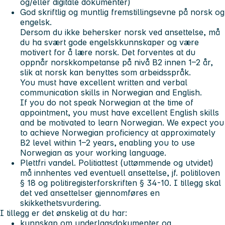
og/eller digitale dokumenter)
God skriftlig og muntlig fremstillingsevne på norsk og
engelsk.
Dersom du ikke behersker norsk ved ansettelse, må
du ha svært gode engelskkunnskaper og være
motivert for å lære norsk. Det forventes at du
oppnår norskkompetanse på nivå B2 innen 1–2 år,
slik at norsk kan benyttes som arbeidsspråk.
You must have excellent written and verbal
communication skills in Norwegian and English.
If you do not speak Norwegian at the time of
appointment, you must have excellent English skills
and be motivated to learn Norwegian. We expect you
to achieve Norwegian proficiency at approximately
B2 level within 1–2 years, enabling you to use
Norwegian as your working language.
Plettfri vandel. Politiattest (uttømmende og utvidet)
må innhentes ved eventuell ansettelse, jf. politiloven
§ 18 og politiregisterforskriften § 34-10. I tillegg skal
det ved ansettelser gjennomføres en
skikkethetsvurdering.
I tillegg er det ønskelig at du har:
kunnskap om underlagsdokumenter og