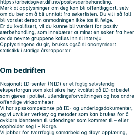
https://arbeidsgiver.difi.no/positivsaerbehandling
.
Merk at opplysninger om deg kan bli offentliggjort, selv
om du ber om å bli unntatt fra søkerlisten. Du vil i så fall
bli varslet dersom anmodningen ikke tas til følge.
Er du kvalifisert, vil du kunne bli vurdert for positiv
særbehandling, som innebærer at minst én søker fra hver
av de nevnte gruppene kalles inn til intervju.
Opplysningene du gir, brukes også til anonymisert
statistikk i statlige årsrapporter.
Om bedriften
Nasjonalt ID-senter (NID) er et faglig selvstendig
ekspertorgan som skal sikre høy kvalitet på ID-arbeidet
som gjøres i politiet, utlendingsforvaltningen og hos andre
offentlige virksomheter.
Vi har spisskompetanse på ID- og underlagsdokumenter,
og vi utvikler verktøy og metoder som kan brukes for å
avklare identiteten til utlendinger som kommer til – eller
oppholder seg i – Norge.
Vi jobber for tverrfaglig samarbeid og tilbyr opplæring,