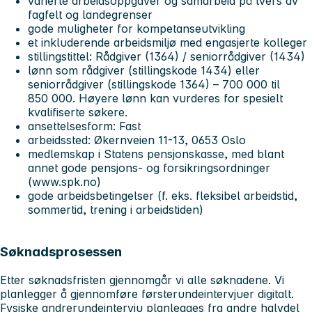
varierte arbeidsoppgaver og samarbeid på tvers av
fagfelt og landegrenser
gode muligheter for kompetanseutvikling
et inkluderende arbeidsmiljø med engasjerte kolleger
stillingstittel: Rådgiver (1364) / seniorrådgiver (1434)
lønn som rådgiver (stillingskode 1434) eller
seniorrådgiver (stillingskode 1364) – 700 000 til
850 000. Høyere lønn kan vurderes for spesielt
kvalifiserte søkere.
ansettelsesform: Fast
arbeidssted: Økernveien 11-13, 0653 Oslo
medlemskap i Statens pensjonskasse, med blant
annet gode pensjons- og forsikringsordninger
(www.spk.no)
gode arbeidsbetingelser (f. eks. fleksibel arbeidstid,
sommertid, trening i arbeidstiden)
Søknadsprosessen
Etter søknadsfristen gjennomgår vi alle søknadene. Vi
planlegger å gjennomføre førsterundeintervjuer digitalt.
Fysiske andrerundeintervju planlegges fra andre halvdel