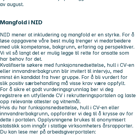
av august.
Mangfold i NID
NID mener at inkludering og mangfold er en styrke. For å
løse oppgavene våre best mulig trenger vi medarbeidere
med ulik kompetanse, bakgrunn, erfaring og perspektiver.
Vi vil så langt det er mulig legge til rette for ansatte som
har behov for det.
Kvalifiserte søkere med funksjonsnedsettelse, hull i CV-en
eller innvandrerbakgrunn blir invitert til intervju, med
minst én kandidat fra hver gruppe. For å bli vurdert for
slik positiv særbehandling må visse krav være oppfylt.
For å sikre et godt vurderingsgrunnlag ber vi deg
registrere en utfyllende CV i rekrutteringsportalen og laste
opp relevante attester og vitnemål.
Hvis du har funksjonsnedsettelse, hull i CV-en eller
innvandrerbakgrunn, oppfordrer vi deg til å krysse av for
dette i portalen. Opplysningene brukes til anonymisert
statistikk som inngår i statlige virksomheters årsrapporter.
Du kan lese mer på arbeidsgiverportalen: