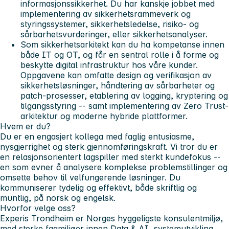
informasjonssikkerhet. Du har kanskje jobbet med
implementering av sikkerhetsrammeverk og
styringssystemer, sikkerhetsledelse, risiko- og
sårbarhetsvurderinger, eller sikkerhetsanalyser.
Som sikkerhetsarkitekt kan du ha kompetanse innen
både IT og OT, og får en sentral rolle i å forme og
beskytte digital infrastruktur hos våre kunder.
Oppgavene kan omfatte design og verifikasjon av
sikkerhetsløsninger, håndtering av sårbarheter og
patch-prosesser, etablering av logging, kryptering og
tilgangsstyring -- samt implementering av Zero Trust-
arkitektur og moderne hybride plattformer.
Hvem er du?
Du er en engasjert kollega med faglig entusiasme,
nysgjerrighet og sterk gjennomføringskraft. Vi tror du er
en relasjonsorientert lagspiller med sterkt kundefokus --
en som evner å analysere komplekse problemstillinger og
omsette behov til velfungerende løsninger. Du
kommuniserer tydelig og effektivt, både skriftlig og
muntlig, på norsk og engelsk.
Hvorfor velge oss?
Experis Trondheim er Norges hyggeligste konsulentmiljø,
med sterke fagmiljøer innen Data & AI, systemutvikling,