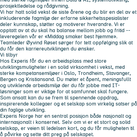
prosjektledelse og rådgivning.
Vi har hatt solid vekst de siste årene og du blir en del av et
inkluderende fagmiljø der erfarne sikkerhetsspesialister
deler kunnskap, støtter og motiverer hverandre. Vi er
opptatt av at du skal ha balanse mellom jobb og fritid --
leveregelen vår er «Middag smaker best hjemme».
Teamleder Øyvind Røset sørger for tett oppfølging slik at
du får den karriereutviklingen du ønsker.
Vi tilbyr
Hos Experis får du en arbeidsplass med store
utviklingsmuligheter i en solid virksomhet i vekst, med
sterke kompetansemiljøer i Oslo, Trondheim, Stavanger,
Bergen og Kristiansand. Du møter et åpent, meningsfullt
og utviklende arbeidsmiljø der du får jobbe med IT-
løsninger som er viktige for at samfunnet skal fungere.
Som ansatt kan du se frem til spennende oppdrag,
inspirerende kollegaer og et selskap som virkelig satser på
din faglige utvikling.
Experis Norge har en sentral posisjon både nasjonalt og
internasjonalt i konsernet. Selv om vi er et stort og solid
selskap, er veien til ledelsen kort, og du får muligheten til
å påvirke og sette ditt preg på selskapet.