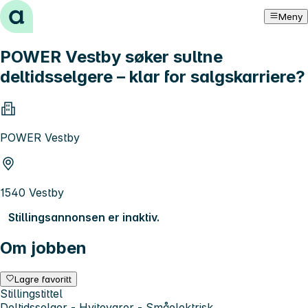
Hopp til innhold
Meny
POWER Vestby søker sultne
deltidsselgere – klar for salgskarriere?
POWER Vestby
1540 Vestby
Stillingsannonsen er inaktiv.
Om jobben
Lagre favoritt
Stillingstittel
Deltidsselger - Hvitevarer - Småelektrisk