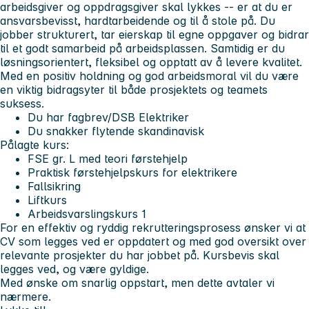
arbeidsgiver og oppdragsgiver skal lykkes -- er at du er
ansvarsbevisst, hardtarbeidende og til å stole på. Du
jobber strukturert, tar eierskap til egne oppgaver og bidrar
til et godt samarbeid på arbeidsplassen. Samtidig er du
løsningsorientert, fleksibel og opptatt av å levere kvalitet.
Med en positiv holdning og god arbeidsmoral vil du være
en viktig bidragsyter til både prosjektets og teamets
suksess.
Du har fagbrev/DSB Elektriker
Du snakker flytende skandinavisk
Pålagte kurs:
FSE gr. L med teori førstehjelp
Praktisk førstehjelpskurs for elektrikere
Fallsikring
Liftkurs
Arbeidsvarslingskurs 1
For en effektiv og ryddig rekrutteringsprosess ønsker vi at
CV som legges ved er oppdatert og med god oversikt over
relevante prosjekter du har jobbet på. Kursbevis skal
legges ved, og være gyldige.
Med ønske om snarlig oppstart, men dette avtaler vi
nærmere.