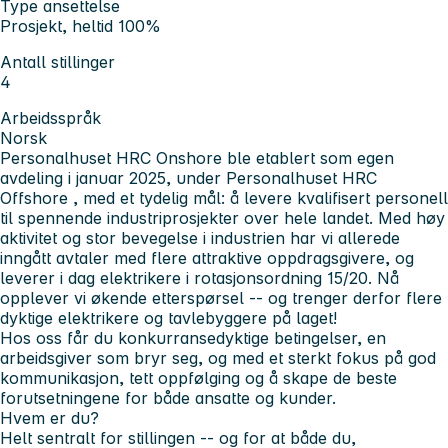
Type ansettelse
Prosjekt, heltid 100%
Antall stillinger
4
Arbeidsspråk
Norsk
Personalhuset HRC Onshore
ble etablert som egen
avdeling i januar 2025, under
Personalhuset HRC
Offshore
, med et tydelig mål: å levere kvalifisert personell
til spennende industriprosjekter over hele landet. Med høy
aktivitet og stor bevegelse i industrien har vi allerede
inngått avtaler med flere attraktive oppdragsgivere, og
leverer i dag elektrikere i
rotasjonsordning
15/20
. Nå
opplever vi økende etterspørsel -- og trenger derfor flere
dyktige elektrikere og tavlebyggere på laget!
Hos oss får du konkurransedyktige betingelser, en
arbeidsgiver som bryr seg, og med et sterkt fokus på god
kommunikasjon, tett oppfølging og å skape de beste
forutsetningene for både ansatte og kunder.
Hvem er du?
Helt sentralt for stillingen -- og for at både du,