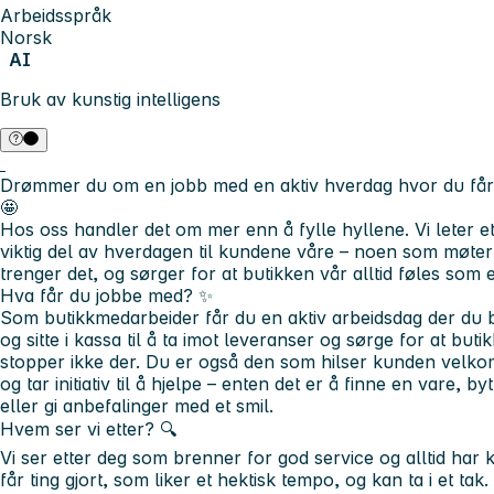
Arbeidsspråk
Norsk
AI
Bruk av kunstig intelligens
Drømmer du om en jobb med en aktiv hverdag hvor du få
🤩
Hos oss handler det om mer enn å fylle hyllene. Vi leter 
viktig del av hverdagen til kundene våre – noen som møter
trenger det, og sørger for at butikken vår alltid føles som 
Hva får du jobbe med?
✨
Som butikkmedarbeider får du en aktiv arbeidsdag der du bi
og sitte i kassa til å ta imot leveranser og sørge for at bu
stopper ikke der. Du er også den som hilser kunden velko
og tar initiativ til å hjelpe – enten det er å finne en vare, 
eller gi anbefalinger med et smil.
Hvem ser vi etter? 🔍
Vi ser etter deg som brenner for god service og alltid har
får ting gjort, som liker et hektisk tempo, og kan ta i et tak. I