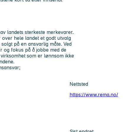
av landets sterkeste merkevarer.
over hele landet et godt utvalg
og solgt på en ansvarlig måte. Ved
er og fokus på å jobbe med de
d virksomhet som er lønnsom ikke
undene.
nsansvar;
Nettsted
https://www.rema.no/
Sist endret