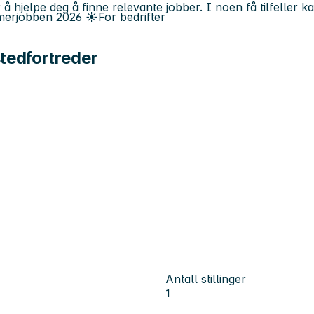
 å hjelpe deg å finne relevante jobber. I noen få tilfeller 
erjobben
2026
☀️
For bedrifter
tedfortreder
Antall stillinger
1