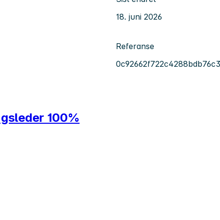
18. juni 2026
Referanse
0c92662f722c4288bdb76c
ngsleder 100%