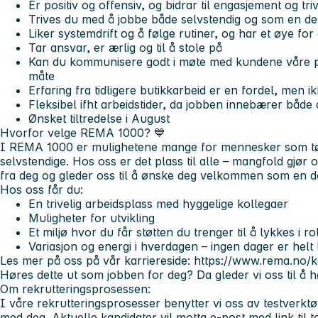
Er positiv og offensiv, og bidrar til engasjement og tri
Trives du med å jobbe både selvstendig og som en de
Liker systemdrift og å følge rutiner, og har et øye for 
Tar ansvar, er ærlig og til å stole på
Kan du kommunisere godt i møte med kundene våre på
måte
Erfaring fra tidligere butikkarbeid er en fordel, men i
Fleksibel ifht arbeidstider, da jobben innebærer både
Ønsket tiltredelse i August
Hvorfor velge REMA 1000?
💙
I REMA 1000 er mulighetene mange for mennesker som tør å
selvstendige. Hos oss er det plass til alle – mangfold gjør o
fra deg og gleder oss til å ønske deg velkommen som en de
Hos oss får du:
En trivelig arbeidsplass med hyggelige kollegaer
Muligheter for utvikling
Et miljø hvor du får støtten du trenger til å lykkes i ro
Variasjon og energi i hverdagen – ingen dager er helt l
Les mer på oss på vår karriereside: https://www.rema.no/k
Høres dette ut som jobben for deg? Da gleder vi oss til å h
Om rekrutteringsprosessen:
I våre rekrutteringsprosesser benytter vi oss av testverktø
med deg. Aktuelle kandidater vil motta e-post med link til te