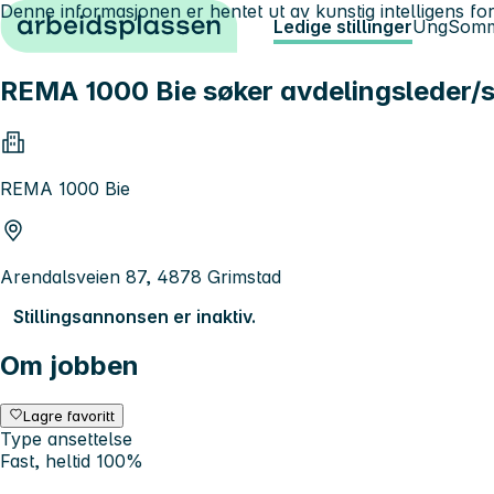
Denne informasjonen er hentet ut av kunstig intelligens for
Hopp til innhold
Ledige stillinger
Ung
Somm
REMA 1000 Bie søker avdelingsleder/s
REMA 1000 Bie
Arendalsveien 87, 4878 Grimstad
Stillingsannonsen er inaktiv.
Om jobben
Lagre favoritt
Type ansettelse
Fast, heltid 100%