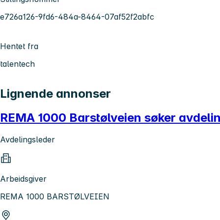
e726a126-9fd6-484a-8464-07af52f2abfc
Hentet fra
talentech
Lignende annonser
REMA 1000 Barstølveien søker avdeli
Avdelingsleder
Arbeidsgiver
REMA 1000 BARSTØLVEIEN