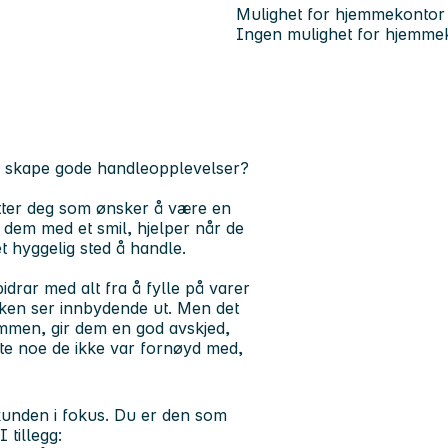
Mulighet for hjemmekontor
Ingen mulighet for hjemme
r skape gode handleopplevelser?
etter deg som ønsker å være en
 dem med et smil, hjelper når de
et hyggelig sted å handle.
drar med alt fra å fylle på varer
tikken ser innbydende ut. Men det
mmen, gir dem en god avskjed,
bytte noe de ikke var fornøyd med,
 kunden i fokus. Du er den som
 tillegg: