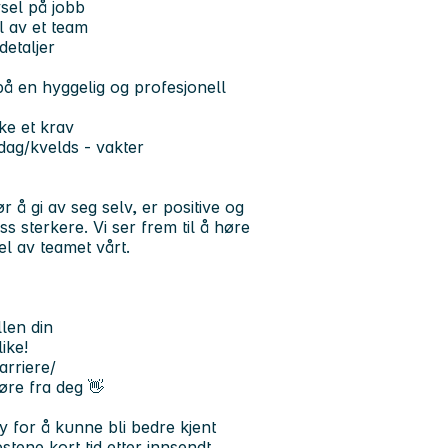
vsel på jobb
l av et team
detaljer
 en hyggelig og profesjonell
kke et krav
 dag/kvelds - vakter
 gi av seg selv, er positive og
ss sterkere. Vi ser frem til å høre
l av teamet vårt.
llen din
ike!
arriere/
øre fra deg 👋
y for å kunne bli bedre kjent
stene kort tid etter innsendt