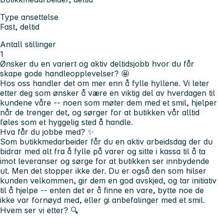
Type ansettelse
Fast, deltid
Antall stillinger
1
Ønsker du en variert og aktiv deltidsjobb hvor du får
skape gode handleopplevelser?
🤩
Hos oss handler det om mer enn å fylle hyllene. Vi leter
etter deg som ønsker å være en viktig del av hverdagen til
kundene våre -- noen som møter dem med et smil, hjelper
når de trenger det, og sørger for at butikken vår alltid
føles som et hyggelig sted å handle.
Hva får du jobbe med?
✨
Som butikkmedarbeider får du en aktiv arbeidsdag der du
bidrar med alt fra å fylle på varer og sitte i kassa til å ta
imot leveranser og sørge for at butikken ser innbydende
ut. Men det stopper ikke der. Du er også den som hilser
kunden velkommen, gir dem en god avskjed, og tar initiativ
til å hjelpe -- enten det er å finne en vare, bytte noe de
ikke var fornøyd med, eller gi anbefalinger med et smil.
Hvem ser vi etter? 🔍