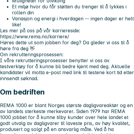
Muligheter for utvikling
Et miljø hvor du får støtten du trenger til å lykkes i
rollen din
Variasjon og energi i hverdagen -- ingen dager er helt
like!
Les mer på oss på vår karriereside:
https://www.rema.no/karriere/
Høres dette ut som jobben for deg? Da gleder vi oss til å
høre fra deg 👋
Om rekrutteringsprosessen:
I våre rekrutteringsprosesser benytter vi oss av
testverktøy for å kunne bli bedre kjent med deg. Aktuelle
kandidater vil motta e-post med link til testene kort tid etter
innsendt søknad.
Om bedriften
REMA 1000 er blant Norges største dagligvareaktør og en
av landets sterkeste merkevarer. Siden 1979 har REMA
1000 jobbet for å kunne tilby kunder over hele landet et
godt utvalg av dagligvarer til laveste pris, av høy kvalitet,
produsert og solgt på en ansvarlig måte. Ved å ha