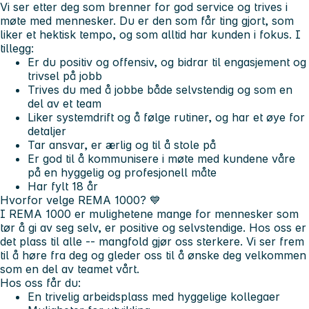
Vi ser etter deg som brenner for god service og trives i
møte med mennesker. Du er den som får ting gjort, som
liker et hektisk tempo, og som alltid har kunden i fokus. I
tillegg:
Er du positiv og offensiv, og bidrar til engasjement og
trivsel på jobb
Trives du med å jobbe både selvstendig og som en
del av et team
Liker systemdrift og å følge rutiner, og har et øye for
detaljer
Tar ansvar, er ærlig og til å stole på
Er god til å kommunisere i møte med kundene våre
på en hyggelig og profesjonell måte
Har fylt 18 år
Hvorfor velge REMA 1000?
💙
I REMA 1000 er mulighetene mange for mennesker som
tør å gi av seg selv, er positive og selvstendige. Hos oss er
det plass til alle -- mangfold gjør oss sterkere. Vi ser frem
til å høre fra deg og gleder oss til å ønske deg velkommen
som en del av teamet vårt.
Hos oss får du:
En trivelig arbeidsplass med hyggelige kollegaer