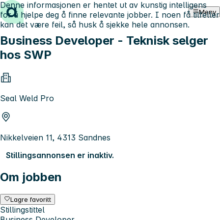
Denne informasjonen er hentet ut av kunstig intelligens
Hopp til innhold
Meny
for å hjelpe deg å finne relevante jobber. I noen få tilfeller
kan det være feil, så husk å sjekke hele annonsen.
Business Developer - Teknisk selger
hos SWP
Seal Weld Pro
Nikkelveien 11, 4313 Sandnes
Stillingsannonsen er inaktiv.
Om jobben
Lagre favoritt
Stillingstittel
Business Developer