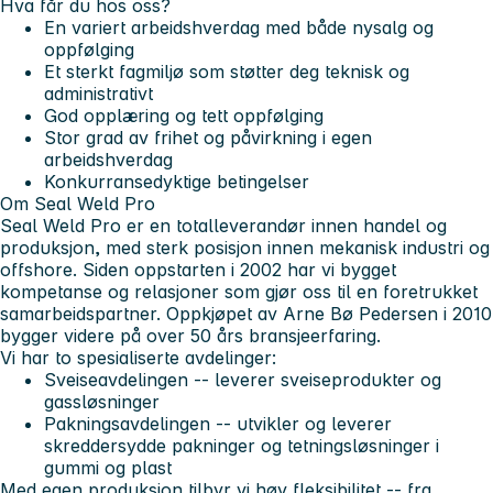
Hva får du hos oss?
En variert arbeidshverdag med både nysalg og
oppfølging
Et sterkt fagmiljø som støtter deg teknisk og
administrativt
God opplæring og tett oppfølging
Stor grad av frihet og påvirkning i egen
arbeidshverdag
Konkurransedyktige betingelser
Om Seal Weld Pro
Seal Weld Pro er en totalleverandør innen handel og
produksjon, med sterk posisjon innen mekanisk industri og
offshore. Siden oppstarten i 2002 har vi bygget
kompetanse og relasjoner som gjør oss til en foretrukket
samarbeidspartner. Oppkjøpet av Arne Bø Pedersen i 2010
bygger videre på over 50 års bransjeerfaring.
Vi har to spesialiserte avdelinger:
Sveiseavdelingen
-- leverer sveiseprodukter og
gassløsninger
Pakningsavdelingen
-- utvikler og leverer
skreddersydde pakninger og tetningsløsninger i
gummi og plast
Med egen produksjon tilbyr vi høy fleksibilitet -- fra