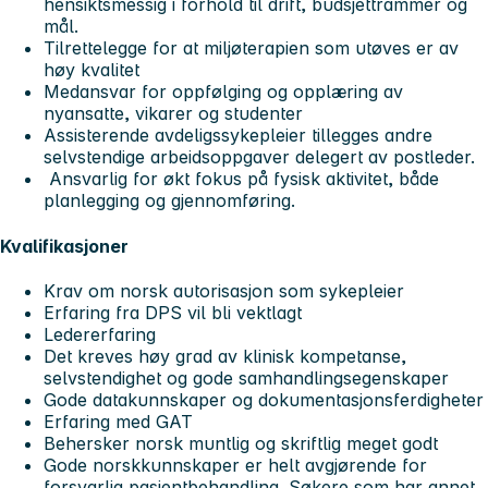
hensiktsmessig i forhold til drift, budsjettrammer og
mål.
Tilrettelegge for at miljøterapien som utøves er av
høy kvalitet
Medansvar for oppfølging og opplæring av
nyansatte, vikarer og studenter
Assisterende avdeligssykepleier tillegges andre
selvstendige arbeidsoppgaver delegert av postleder.
Ansvarlig for økt fokus på fysisk aktivitet, både
planlegging og gjennomføring.
Kvalifikasjoner
Krav om norsk autorisasjon som sykepleier
Erfaring fra DPS vil bli vektlagt
Ledererfaring
Det kreves høy grad av klinisk kompetanse,
selvstendighet og gode samhandlingsegenskaper
Gode datakunnskaper og dokumentasjonsferdigheter
Erfaring med GAT
Behersker norsk muntlig og skriftlig meget godt
Gode norskkunnskaper er helt avgjørende for
forsvarlig pasientbehandling. Søkere som har annet