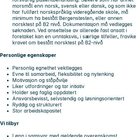
morsmål enn norsk, svensk eller dansk, og som ikke
har fullført norskspråklig videregående skole, må
minimum ha bestått Bergenstesten, eller annen
norsktest på B2 nivå. Dokumentasjon må vedlegges
søknaden. Ved ansettelse av allerede fast ansatt i
foretaket kan en unntaksvis, i særlige tilfeller, fravike
kravet om bestått norsktest på B2-nivå
Personlige egenskaper
Personlig egnethet vektlegges
Evne til samarbeid, fleksibilitet og nytenking
Motivasjon og ståpåvilje
Liker utfordringer og tar intiativ
Holder seg faglig oppdatert
Ansvarsbevisst, selvstendig og løsningsorientert
Ryddig og strukturert
Stor arbeidskapasitet
Vi tilbyr
Lønn i samsvar med gjeldende overenskomst