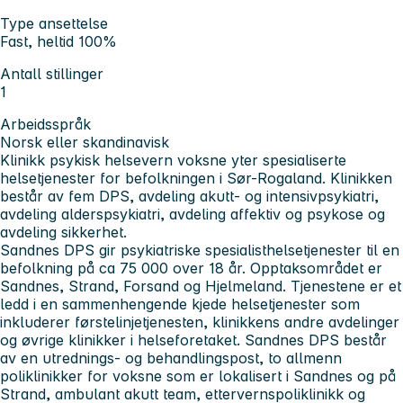
Type ansettelse
Fast, heltid 100%
Antall stillinger
1
Arbeidsspråk
Norsk eller skandinavisk
Klinikk psykisk helsevern voksne yter spesialiserte
helsetjenester for befolkningen i Sør-Rogaland. Klinikken
består av fem DPS, avdeling akutt- og intensivpsykiatri,
avdeling alderspsykiatri, avdeling affektiv og psykose og
avdeling sikkerhet.
Sandnes DPS gir psykiatriske spesialisthelsetjenester til en
befolkning på ca 75 000 over 18 år. Opptaksområdet er
Sandnes, Strand, Forsand og Hjelmeland. Tjenestene er et
ledd i en sammenhengende kjede helsetjenester som
inkluderer førstelinjetjenesten, klinikkens andre avdelinger
og øvrige klinikker i helseforetaket. Sandnes DPS består
av en utrednings- og behandlingspost, to allmenn
poliklinikker for voksne som er lokalisert i Sandnes og på
Strand, ambulant akutt team, ettervernspoliklinikk og