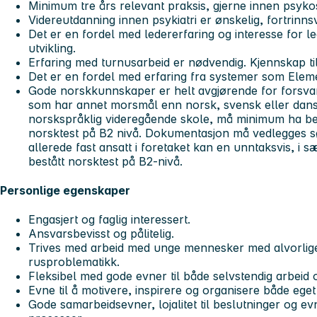
Minimum tre års relevant praksis, gjerne innen psyko
Videreutdanning innen psykiatri er ønskelig, fortrinns
Det er en fordel med ledererfaring og interesse for lede
utvikling.
Erfaring med turnusarbeid er nødvendig. Kjennskap ti
Det er en fordel med erfaring fra systemer som Ele
Gode norskkunnskaper er helt avgjørende for forsvar
som har annet morsmål enn norsk, svensk eller dansk
norskspråklig videregående skole, må minimum ha bes
norsktest på B2 nivå. Dokumentasjon må vedlegges s
allerede fast ansatt i foretaket kan en unntaksvis, i sæ
bestått norsktest på B2-nivå.
Personlige egenskaper
Engasjert og faglig interessert.
Ansvarsbevisst og pålitelig.
Trives med arbeid med unge mennesker med alvorlige 
rusproblematikk.
Fleksibel med gode evner til både selvstendig arbeid 
Evne til å motivere, inspirere og organisere både eget
Gode samarbeidsevner, lojalitet til beslutninger og evn