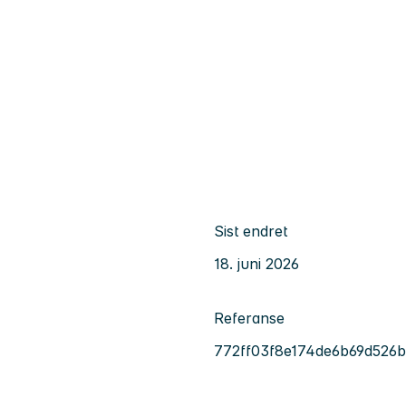
Sist endret
18. juni 2026
Referanse
772ff03f8e174de6b69d526