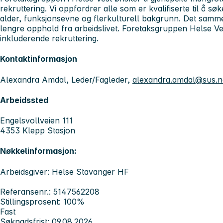
rekruttering. Vi oppfordrer alle som er kvalifiserte til å søk
alder, funksjonsevne og flerkulturell bakgrunn. Det samm
lengre opphold fra arbeidslivet. Foretaksgruppen Helse Vest
inkluderende rekruttering.
Kontaktinformasjon
Alexandra Amdal, Leder/Fagleder,
alexandra.amdal@sus.
Arbeidssted
Engelsvollveien 111
4353 Klepp Stasjon
Nøkkelinformasjon:
Arbeidsgiver: Helse Stavanger HF
Referansenr.: 5147562208
Stillingsprosent: 100%
Fast
Søknadsfrist: 09.08.2026