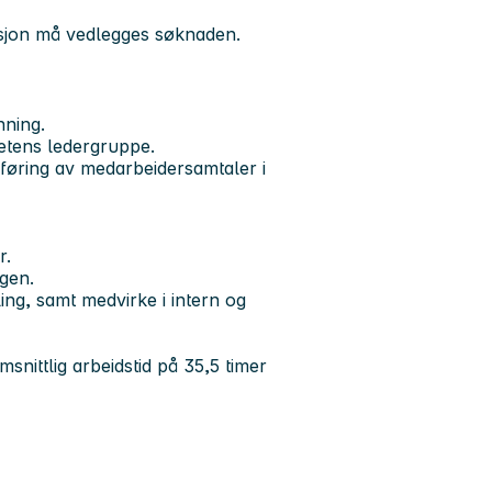
tasjon må vedlegges søknaden.
nning.
etens ledergruppe.
øring av medarbeidersamtaler i
r.
ngen.
ling, samt medvirke i intern og
snittlig arbeidstid på 35,5 timer