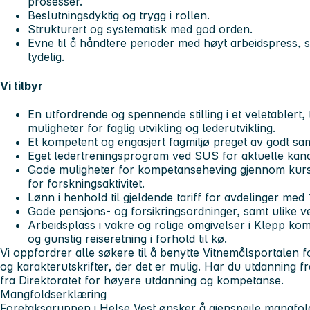
prosesser.
Beslutningsdyktig og trygg i rollen.
Strukturert og systematisk med god orden.
Evne til å håndtere perioder med høyt arbeidspress,
tydelig.
Vi tilbyr
En utfordrende og spennende stilling i et veletablert,
muligheter for faglig utvikling og lederutvikling.
Et kompetent og engasjert fagmiljø preget av godt sam
Eget ledertreningsprogram ved SUS for aktuelle kand
Gode muligheter for kompetanseheving gjennom kurs, 
for forskningsaktivitet.
Lønn i henhold til gjeldende tariff for avdelinger med 
Gode pensjons- og forsikringsordninger, samt ulike ve
Arbeidsplass i vakre og rolige omgivelser i Klepp ko
og gunstig reiseretning i forhold til kø.
Vi oppfordrer alle søkere til å benytte Vitnemålsportalen fo
og karakterutskrifter, der det er mulig. Har du utdanning f
fra Direktoratet for høyere utdanning og kompetanse.
Mangfoldserklæring
Foretaksgruppen i Helse Vest ønsker å gjenspeile mangfold