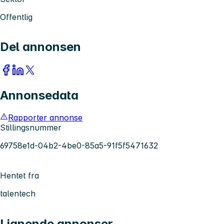
Offentlig
Del annonsen
Annonsedata
Rapporter annonse
Stillingsnummer
69758e1d-04b2-4be0-85a5-91f5f5471632
Hentet fra
talentech
Lignende annonser