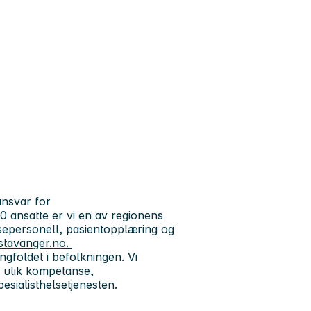
ansvar for
 ansatte er vi en av regionens
lsepersonell, pasientopplæring og
stavanger.no.
gfoldet i befolkningen. Vi
 ulik kompetanse,
pesialisthelsetjenesten.