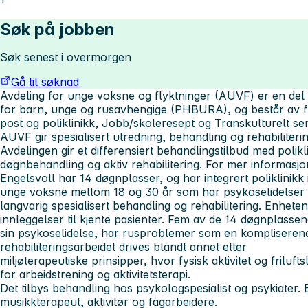
Søk på jobben
Søk senest i overmorgen
Gå til søknad
Avdeling for unge voksne og flyktninger (AUVF) er en del 
for barn, unge og rusavhengige (PHBURA), og består av f
post og poliklinikk, Jobb/skoleresept og Transkulturelt sen
AUVF gir spesialisert utredning, behandling og rehabiliterin
Avdelingen gir et differensiert behandlingstilbud med polikl
døgnbehandling og aktiv rehabilitering. For mer informasj
Engelsvoll
har 14 døgnplasser, og har integrert poliklinik
unge voksne mellom 18 og 30 år som har psykoselidelser 
langvarig spesialisert behandling og rehabilitering. Enheten
innleggelser til kjente pasienter. Fem av de 14 døgnplassene
sin psykoselidelse, har rusproblemer som en kompliserend
rehabiliteringsarbeidet drives blandt annet etter
miljøterapeutiske prinsipper, hvor fysisk aktivitet og friluftsli
for arbeidstrening og aktivitetsterapi.
Det tilbys behandling hos psykologspesialist og psykiater
musikkterapeut, aktivitør og fagarbeidere.