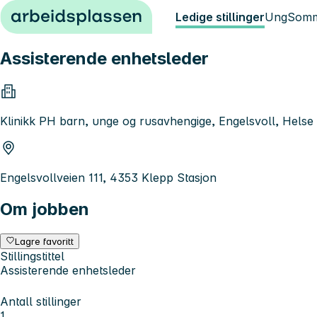
Hopp til innhold
Ledige stillinger
Ung
Somm
Assisterende enhetsleder
Klinikk PH barn, unge og rusavhengige, Engelsvoll, Hels
Engelsvollveien 111, 4353 Klepp Stasjon
Om jobben
Lagre favoritt
Stillingstittel
Assisterende enhetsleder
Antall stillinger
1