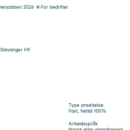
erjobben
2026
☀️
For bedrifter
e Stavanger HF
Type ansettelse
Fast, heltid 100%
Arbeidsspråk
Norsk eller skandinavisk