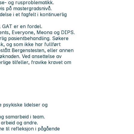
se- og rusproblematikk.
vis på mastergradsnivå.
lse i et fagfelt i kontinuerlig
l GAT er en fordel.
ments, Everyone, Meona og DIPS.
lig pasientbehandling. Søkere
, og som ikke har fullført
tått Bergenstesten, eller annen
øknaden. Ved ansettelse av
rlige tilfeller, fravike kravet om
psykiske lidelser og
og samarbeid i team.
 arbeid og andre.
e til refleksjon i pågående