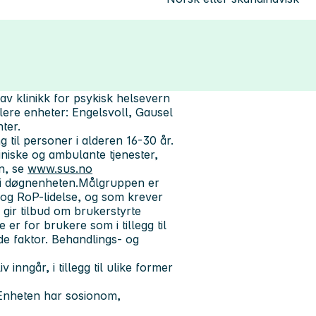
av klinikk for psykisk helsevern
lere enheter:
Engelsvoll
, Gausel
ter.
g til personer i alderen 16-30 år.
iniske og ambulante tjenester,
on, se
www.sus.no
k i døgnenheten.Målgruppen er
og RoP-lidelse, og som krever
 gir tilbud om brukerstyrte
 er for brukere som i tillegg til
e faktor. Behandlings- og
v inngår, i tillegg til ulike former
. Enheten har sosionom,