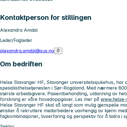
Kontaktperson for stillingen
Alexandra Amdal
Leder/Fagleder
alexandra.amdal@sus.no
Om bedriften
Helse Stavanger HF, Stavanger universitetssjukehus, har 
spesialisthelsetjenesten i Sør-Rogaland. Med nærmere 8000
største arbeidsgivere. Pasientbehandling, utdanning av he
forskning er våre hovedoppgaver. Les mer på
www.helse-
Helse Stavanger HF skal så langt som mulig gjenspeile man
ønsker å rekruttere medarbeidere uavhengig av kjønn med
fagkombinasjoner, livserfaring og perspektiv for å bidra i s
Sektor