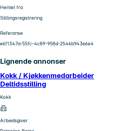
Hentet fra
Stillingsregistrering
Referanse
e6f1347a-55fc-4c89-958d-2546b943e6e4
Lignende annonser
Kokk / Kjøkkenmedarbeider
Deltidsstilling
Kokk
Arbeidsgiver