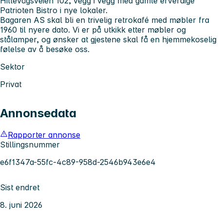
Hillevågsveien 102, vegg i vegg med gamle erverdige
Patrioten Bistro i nye lokaler.
Bagaren AS skal bli en trivelig retrokafé med møbler fra
1960 til nyere dato. Vi er på utkikk etter møbler og
stålamper, og ønsker at gjestene skal få en hjemmekoselig
følelse av å besøke oss.
Sektor
Privat
Annonsedata
Rapporter annonse
Stillingsnummer
e6f1347a-55fc-4c89-958d-2546b943e6e4
Sist endret
8. juni 2026