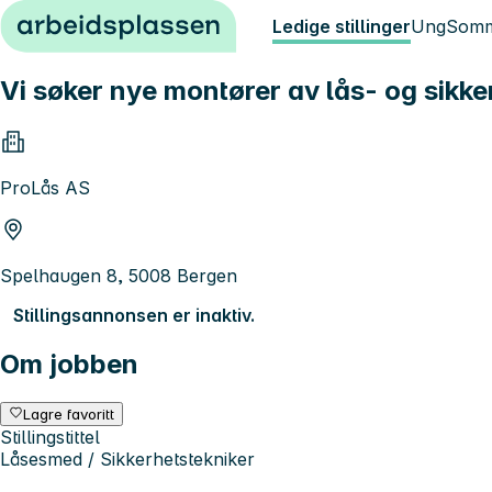
Hopp til innhold
Ledige stillinger
Ung
Somm
Vi søker nye montører av lås- og sikk
ProLås AS
Spelhaugen 8, 5008 Bergen
Stillingsannonsen er inaktiv.
Om jobben
Lagre favoritt
Stillingstittel
Låsesmed / Sikkerhetstekniker