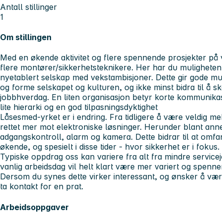
Antall stillinger
1
Om stillingen
Med en økende aktivitet og flere spennende prosjekter på ve
flere montører/sikkerhetsteknikere. Her har du muligheten t
nyetablert selskap med vekstambisjoner. Dette gir gode mul
og forme selskapet og kulturen, og ikke minst bidra til å 
jobbhverdag. En liten organisasjon betyr korte kommunikas
lite hierarki og en god tilpasningsdyktighet
Låsesmed-yrket er i endring. Fra tidligere å være veldig me
rettet mer mot elektroniske løsninger. Herunder blant ann
adgangskontroll, alarm og kamera. Dette bidrar til at omfa
økende, og spesielt i disse tider - hvor sikkerhet er i fokus.
Typiske oppdrag oss kan variere fra alt fra mindre servicejo
vanlig arbeidsdag vil helt klart være mer variert og spennen
Dersom du synes dette virker interessant, og ønsker å vær
ta kontakt for en prat.
Arbeidsoppgaver