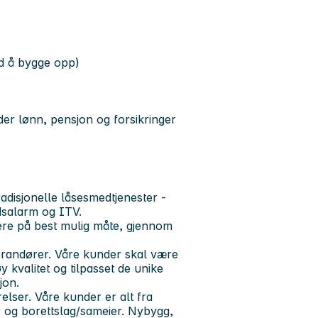
ed å bygge opp)
der lønn, pensjon og forsikringer
radisjonelle låsesmedtjenester -
dsalarm og ITV.
ere på best mulig måte, gjennom
verandører. Våre kunder skal være
y kvalitet og tilpasset de unike
jon.
elser. Våre kunder er alt fra
er og borettslag/sameier. Nybygg,