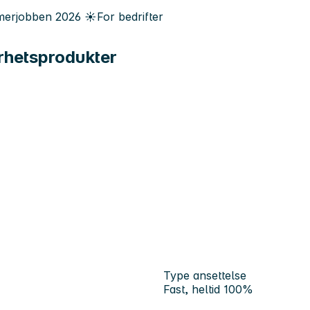
erjobben
2026
☀️
For bedrifter
erhetsprodukter
Type ansettelse
Fast, heltid 100%