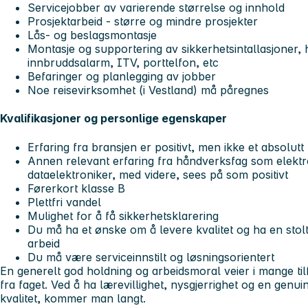
Servicejobber av varierende størrelse og innhold
Prosjektarbeid - større og mindre prosjekter
Lås- og beslagsmontasje
Montasje og supportering av sikkerhetsintallasjoner,
innbruddsalarm, ITV, porttelfon, etc
Befaringer og planlegging av jobber
Noe reisevirksomhet (i Vestland) må påregnes
Kvalifikasjoner og personlige egenskaper
Erfaring fra bransjen er positivt, men ikke et absolutt 
Annen relevant erfaring fra håndverksfag som elektr
dataelektroniker, med videre, sees på som positivt
Førerkort klasse B
Plettfri vandel
Mulighet for å få sikkerhetsklarering
Du må ha et ønske om å levere kvalitet og ha en stolth
arbeid
Du må være serviceinnstilt og løsningsorientert
En generelt god holdning og arbeidsmoral veier i mange til
fra faget. Ved å ha lærevillighet, nysgjerrighet og en genui
kvalitet, kommer man langt.