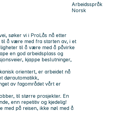
Arbeidsspråk
Norsk
i, søker vi i ProLås nå etter
il å være med fra starten av, i et
igheter til å være med å påvirke
skape en god arbeidsplass og
jonsveier, kjappe beslutninger,
kanisk orientert, er arbeidet nå
et dørautomatikk,
nget av fagområdet vårt er
bber, til større prosjekter. En
de, enn repetitiv og kjedelig!
e med på reisen, ikke nøl med å