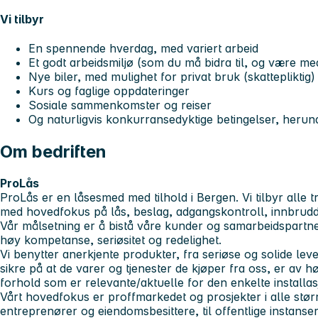
Vi tilbyr
En spennende hverdag, med variert arbeid
Et godt arbeidsmiljø (som du må bidra til, og være m
Nye biler, med mulighet for privat bruk (skattepliktig)
Kurs og faglige oppdateringer
Sosiale sammenkomster og reiser
Og naturligvis konkurransedyktige betingelser, herun
Om bedriften
ProLås
ProLås er en låsesmed med tilhold i Bergen. Vi tilbyr alle t
med hovedfokus på lås, beslag, adgangskontroll, innbrud
Vår målsetning er å bistå våre kunder og samarbeidspartn
høy kompetanse, seriøsitet og redelighet.
Vi benytter anerkjente produkter, fra seriøse og solide le
sikre på at de varer og tjenester de kjøper fra oss, er av hø
forhold som er relevante/aktuelle for den enkelte installas
Vårt hovedfokus er proffmarkedet og prosjekter i alle størr
entreprenører og eiendomsbesittere, til offentlige instans