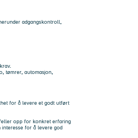
 herunder adgangskontroll,
krav.
o, tømrer, automasjon,
et for å levere et godt utført
feller opp for konkret erfaring
n interesse for å levere god