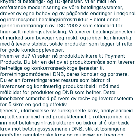
knyttet til betalings- og ID-tjenester. Vi er midt i en
omfattende modernisering av våre betalingssystemer,
drevet av egne behov og av pågående endringer i nasjonal
og internasjonal betalingsinfrastruktur - blant annet
gjennom innføringen av ISO 20022 som standard for
finansiell meldingsutveksling. Vi leverer betalingstjenester i
et marked som beveger seg raskt, og jobber kontinuerlig
med å levere stabile, solide produkter som legger til rette
for gode kundeopplevelser.
Hvem er du?
Vi søker nå produktutviklere til Payment
Products. Du blir en del av et produktområde som leverer
helhetlige og konkurransedyktige tjenester til
forretningsområdene i DNB, deres kanaler og partnere.
Du er en forretningsrettet ressurs som bidrar til
leveranser og kontinuerlig produktarbeid i tråd med
målbildet for produktet og DNB som helhet. Dette
innebærer samarbeid på tvers av tech- og leveranseteam
for å sikre en god og effektiv
tjeneste, utarbeidelse av funksjonelle krav, analysearbeid
og tett samarbeid med produktteamet. I rollen jobber du
inn mot betalingsinfrastrukturen og bidrar til å utarbeide
krav mot betalingssystemene i DNB, slik at løsningene
oppfyller regulatoriske krav og muliggjør en trygg og