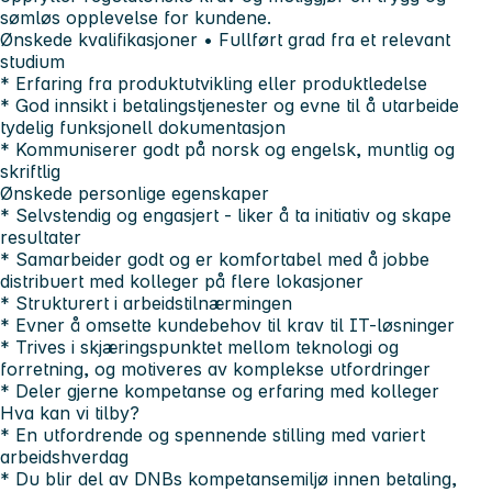
sømløs opplevelse for kundene.
Ønskede kvalifikasjoner
• Fullført grad fra et relevant
studium
* Erfaring fra produktutvikling eller produktledelse
* God innsikt i betalingstjenester og evne til å utarbeide
tydelig funksjonell dokumentasjon
* Kommuniserer godt på norsk og engelsk, muntlig og
skriftlig
Ønskede personlige egenskaper
* Selvstendig og engasjert - liker å ta initiativ og skape
resultater
* Samarbeider godt og er komfortabel med å jobbe
distribuert med kolleger på flere lokasjoner
* Strukturert i arbeidstilnærmingen
* Evner å omsette kundebehov til krav til IT-løsninger
* Trives i skjæringspunktet mellom teknologi og
forretning, og motiveres av komplekse utfordringer
* Deler gjerne kompetanse og erfaring med kolleger
Hva kan vi tilby?
* En utfordrende og spennende stilling med variert
arbeidshverdag
* Du blir del av DNBs kompetansemiljø innen betaling,