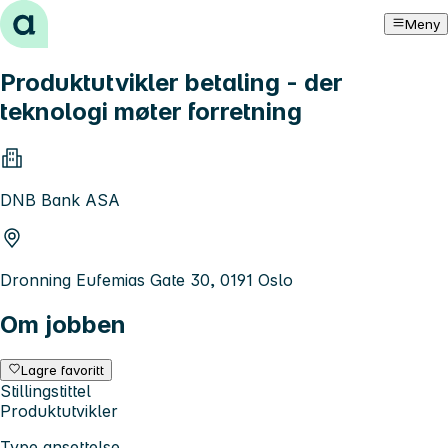
Hopp til innhold
Meny
Produktutvikler betaling - der
teknologi møter forretning
DNB Bank ASA
Dronning Eufemias Gate 30, 0191 Oslo
Om jobben
Lagre favoritt
Stillingstittel
Produktutvikler
Type ansettelse