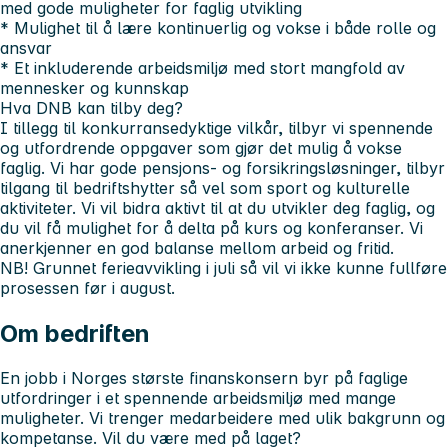
med gode muligheter for faglig utvikling
* Mulighet til å lære kontinuerlig og vokse i både rolle og
ansvar
* Et inkluderende arbeidsmiljø med stort mangfold av
mennesker og kunnskap
Hva DNB kan tilby deg?
I tillegg til konkurransedyktige vilkår, tilbyr vi spennende
og utfordrende oppgaver som gjør det mulig å vokse
faglig. Vi har gode pensjons- og forsikringsløsninger, tilbyr
tilgang til bedriftshytter så vel som sport og kulturelle
aktiviteter. Vi vil bidra aktivt til at du utvikler deg faglig, og
du vil få mulighet for å delta på kurs og konferanser. Vi
anerkjenner en god balanse mellom arbeid og fritid.
NB!
Grunnet ferieavvikling i juli så vil vi ikke kunne fullføre
prosessen før i august.
Om bedriften
En jobb i Norges største finanskonsern byr på faglige
utfordringer i et spennende arbeidsmiljø med mange
muligheter. Vi trenger medarbeidere med ulik bakgrunn og
kompetanse. Vil du være med på laget?