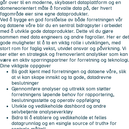
går over til en moderne, skybasert dataplattform og en
domeneorientert måte å forvalte data på, der hvert
fagområde eier sine egne dataprodukter.
Ved å bygge en god forståelse av både forretningen vår
og dataene våre blir du en sentral bidragsyter i arbeidet
med å utvikle gode dataprodukter. Dette vil du gjøre
sammen med data engineers og andre fagroller. Her er det
gode muligheter til å ta en viktig rolle i utviklingen, med
stort rom for faglig vekst, utvidet ansvar og påvirkning. Vi
ser etter en strategisk og fremoverlent analytiker som kan
være en aktiv sparringspartner for forretning og teknologi.
Dine viktigste oppgaver
Bli godt kjent med forretningen og dataene våre, slik
at vi kan skape innsikt og ta gode, datadrevne
beslutninger
Gjennomføre analyser og uttrekk som støtter
forretningens løpende behov for rapportering,
beslutningsstøtte og operativ oppfølging
Utvikle og vedlikeholde dashbord og andre
selvbetjente analyseverktøy
Bidra til å etablere og vedlikeholde et felles
datagrunnlag og en «single source of truth» for
sentrale måltall