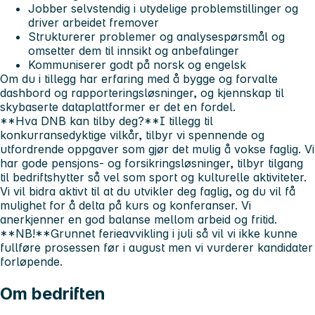
Jobber selvstendig i utydelige problemstillinger og
driver arbeidet fremover
Strukturerer problemer og analysespørsmål og
omsetter dem til innsikt og anbefalinger
Kommuniserer godt på norsk og engelsk
Om du i tillegg har erfaring med å bygge og forvalte
dashbord og rapporteringsløsninger, og kjennskap til
skybaserte dataplattformer er det en fordel.
**Hva DNB kan tilby deg?**I tillegg til
konkurransedyktige vilkår, tilbyr vi spennende og
utfordrende oppgaver som gjør det mulig å vokse faglig. Vi
har gode pensjons- og forsikringsløsninger, tilbyr tilgang
til bedriftshytter så vel som sport og kulturelle aktiviteter.
Vi vil bidra aktivt til at du utvikler deg faglig, og du vil få
mulighet for å delta på kurs og konferanser. Vi
anerkjenner en god balanse mellom arbeid og fritid.
**NB!**Grunnet ferieavvikling i juli så vil vi ikke kunne
fullføre prosessen før i august men vi vurderer kandidater
forløpende.
Om bedriften