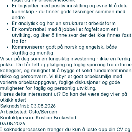
Er lagspiller med positiv innstilling og evne til å dele
kunnskap - du finner gode løsninger sammen med
andre
Er analytisk og har en strukturert arbeidsform
Er komfortabel med å jobbe i et fagfelt som er i
utvikling, og liker å finne svar der det ikke finnes fasit
fra før
Kommuniserer godt på norsk og engelsk, både
skriftlig og muntlig
Vi ser på deg som en langsiktig investering - ikke en ferdig
pakke. Du får tett oppfølging og faglig sparring fra erfarne
kollegaer, og mulighet til å bygge et solid fundament innen
risiko og personvern. Vi tilbyr et godt arbeidsmiljø med
varierte arbeidsoppgaver, faglige diskusjoner og gode
muligheter for faglig og personlig utvikling.
Høres dette interessant ut? Da kan det være deg vi er på
utkikk etter!
Søknadsfrist:
03.08.2026
Arbeidssted:
Oslo/Bergen
Kontaktperson:
Kristian Brakestad
03.08.2026
I søknadsprosessen trenger du kun å laste opp din CV og