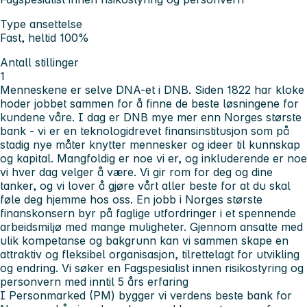
Type ansettelse
Fast, heltid 100%
Antall stillinger
1
Menneskene er selve DNA-et i DNB. Siden 1822 har kloke
hoder jobbet sammen for å finne de beste løsningene for
kundene våre. I dag er DNB mye mer enn Norges største
bank - vi er en teknologidrevet finansinstitusjon som på
stadig nye måter knytter mennesker og ideer til kunnskap
og kapital.
Mangfoldig er noe vi er, og inkluderende er noe
vi hver dag velger å være. Vi gir rom for deg og dine
tanker, og vi lover å gjøre vårt aller beste for at du skal
føle deg hjemme hos oss. En jobb i Norges største
finanskonsern byr på faglige utfordringer i et spennende
arbeidsmiljø med mange muligheter. Gjennom ansatte med
ulik kompetanse og bakgrunn kan vi sammen skape en
attraktiv og fleksibel organisasjon, tilrettelagt for utvikling
og endring.
Vi søker en Fagspesialist innen risikostyring og
personvern med inntil 5 års erfaring
I
Personmarked (PM)
bygger vi verdens beste bank for