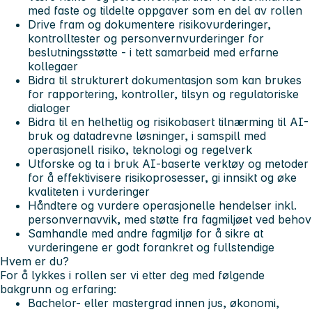
med faste og tildelte oppgaver som en del av rollen
Drive fram og dokumentere risikovurderinger,
kontrolltester og personvernvurderinger for
beslutningsstøtte - i tett samarbeid med erfarne
kollegaer
Bidra til strukturert dokumentasjon som kan brukes
for rapportering, kontroller, tilsyn og regulatoriske
dialoger
Bidra til en helhetlig og risikobasert tilnærming til AI-
bruk og datadrevne løsninger, i samspill med
operasjonell risiko, teknologi og regelverk
Utforske og ta i bruk AI-baserte verktøy og metoder
for å effektivisere risikoprosesser, gi innsikt og øke
kvaliteten i vurderinger
Håndtere og vurdere operasjonelle hendelser inkl.
personvernavvik, med støtte fra fagmiljøet ved behov
Samhandle med andre fagmiljø for å sikre at
vurderingene er godt forankret og fullstendige
Hvem er du?
For å lykkes i rollen ser vi etter deg med følgende
bakgrunn og erfaring:
Bachelor- eller mastergrad innen jus, økonomi,