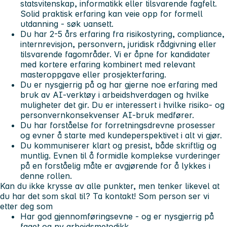
statsvitenskap, informatikk eller tilsvarende fagfelt.
Solid praktisk erfaring kan veie opp for formell
utdanning - søk uansett.
Du har 2-5 års erfaring fra risikostyring, compliance,
internrevisjon, personvern, juridisk rådgivning eller
tilsvarende fagområder. Vi er åpne for kandidater
med kortere erfaring kombinert med relevant
masteroppgave eller prosjekterfaring.
Du er nysgjerrig på og har gjerne noe erfaring med
bruk av AI-verktøy i arbeidshverdagen og hvilke
muligheter det gir. Du er interessert i hvilke risiko- og
personvernkonsekvenser AI-bruk medfører.
Du har forståelse for forretningsdrevne prosesser
og evner å starte med kundeperspektivet i alt vi gjør.
Du kommuniserer klart og presist, både skriftlig og
muntlig. Evnen til å formidle komplekse vurderinger
på en forståelig måte er avgjørende for å lykkes i
denne rollen.
Kan du ikke krysse av alle punkter, men tenker likevel at
du har det som skal til? Ta kontakt!
Som person ser vi
etter deg som
Har god gjennomføringsevne - og er nysgjerrig på
faget og ny arbeidsmetodikk