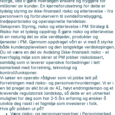
Norge, ved å gjøre hverdagen enklere og tryggere for
millioner av kunder. En kjerneforutsetning for dette er
tydelig styring av
ikke-finansiell risiko
og etterlevelse - fra
personvern og forbrukervern til svindelforebygging,
tredjepartsrisiko og operasjonelle hendelser.
Seksjonen
Styring, risiko og etterlevelse
i PM Strategi &
Risiko har et tydelig oppdrag: å gjøre risiko og etterlevelse
til en naturlig del av alle verdikjeder, produkter og
tjenester i PM. Gjennom oppdraget vårt er vi med å styrke
både kundeopplevelsen og den langsiktige verdiskapingen.
Du vil være en del av
Avdeling Ikke-finansiell risiko
- et
tverrfaglig miljø som sikrer at PM jobber risikobasert,
samtidig som vi leverer operative forbedringer i tett
samarbeid med forretning, teknologi og
kontrollfunksjoner.
Vi søker en
operativ rådgiver
som vil jobbe tett på
forretningen med risiko- og personvernvurderinger. Vi er i
en tid preget av økt bruk av AI, høyt endringstempo og et
krevende regulatorisk landskap, så dette er en utmerket
mulighet for deg som har 2-5 års erfaring og ønsker å
utvikle deg raskt i et fagmiljø som investerer i folk.
Hva går jobben ut på?
Være risiko- og personvernpartner i Personmarked