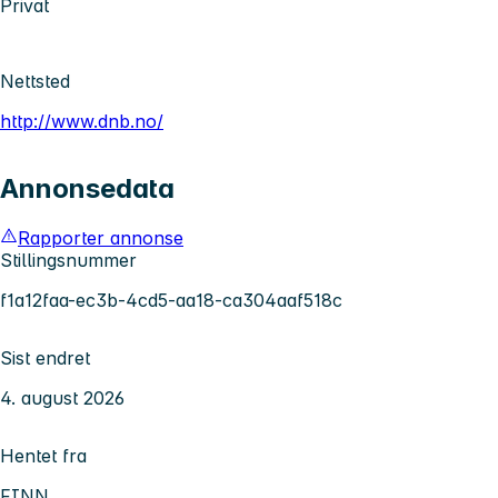
Privat
Nettsted
http://www.dnb.no/
Annonsedata
Rapporter annonse
Stillingsnummer
f1a12faa-ec3b-4cd5-aa18-ca304aaf518c
Sist endret
4. august 2026
Hentet fra
FINN