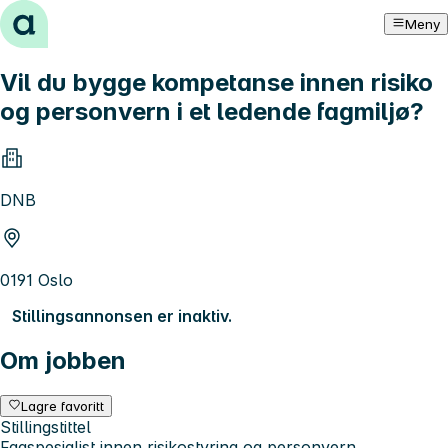
Hopp til innhold
Meny
Vil du bygge kompetanse innen risiko
og personvern i et ledende fagmiljø?
DNB
0191 Oslo
Stillingsannonsen er inaktiv.
Om jobben
Lagre favoritt
Stillingstittel
Fagspesialist innen risikostyring og personvern