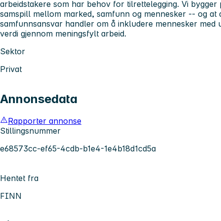
arbeidstakere som har behov for tilrettelegging. Vi bygger 
samspill mellom marked, samfunn og mennesker -- og at al
samfunnsansvar handler om å inkludere mennesker med uli
verdi gjennom meningsfylt arbeid.
Sektor
Privat
Annonsedata
Rapporter annonse
Stillingsnummer
e68573cc-ef65-4cdb-b1e4-1e4b18d1cd5a
Hentet fra
FINN