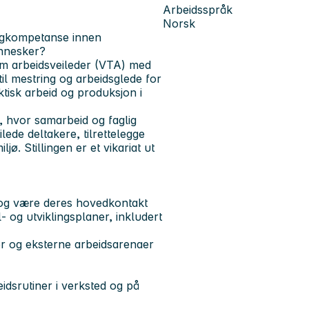
Arbeidsspråk
Norsk
fagkompetanse innen
ennesker?
som arbeidsveileder (VTA) med
til mestring og arbeidsglede for
aktisk arbeid og produksjon i
e, hvor samarbeid og faglig
lede deltakere, tilrettelegge
jø. Stillingen er et vikariat ut
, og være deres hovedkontakt
 og utviklingsplaner, inkludert
r og eksterne arbeidsarenaer
eidsrutiner i verksted og på