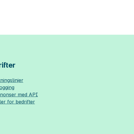
ifter
ningslinjer
logging
nnonser med API
ler for bedrifter