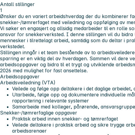
Antall stillinger
1
Ønsker du en variert arbeidshverdag der du kombinerer 
snekker-/tømrerfaget med veiledning og oppfølging av m
Vi søker en engasjert og allsidig medarbeider til en rolle 
ansvar for snekkerverksted. I denne stillingen vil du bidra 
mennesker i tilrettelagt arbeid, samtidig som du deltar i pr
verkstedet.
Stillingen inngår i et team bestående av to arbeidsveileder
sparring er en viktig del av hverdagen. Sammen vil dere vei
arbeidsoppgaver og bidra til et trygt og utviklende arbeidsmil
2026 med mulighet for fast ansettelse.
Arbeidsoppgaver
Arbeidsveiledning (VTA)
Veilede og følge opp deltakere i det daglige arbeidet
Utarbeide, følge opp og dokumentere individuelle mål-
rapportering i relevante systemer
Samarbeide med kolleger, pårørende, ansvarsgruppe
Snekker-/tømrerfaglige oppgaver
Praktisk arbeid innen snekker- og tømrerfaget
Veilede deltakere i praktisk arbeid og sikre trygge arb
arbeidsarenaer