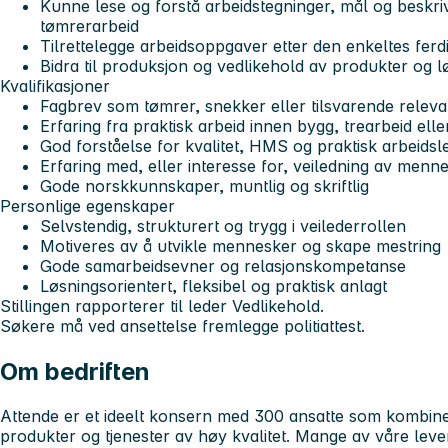
Kunne lese og forstå arbeidstegninger, mål og beskriv
tømrerarbeid
Tilrettelegge arbeidsoppgaver etter den enkeltes ferd
Bidra til produksjon og vedlikehold av produkter og lø
Kvalifikasjoner
Fagbrev som tømrer, snekker eller tilsvarende releva
Erfaring fra praktisk arbeid innen bygg, trearbeid elle
God forståelse for kvalitet, HMS og praktisk arbeidsl
Erfaring med, eller interesse for, veiledning av men
Gode norskkunnskaper, muntlig og skriftlig
Personlige egenskaper
Selvstendig, strukturert og trygg i veilederrollen
Motiveres av å utvikle mennesker og skape mestring
Gode samarbeidsevner og relasjonskompetanse
Løsningsorientert, fleksibel og praktisk anlagt
Stillingen rapporterer til leder Vedlikehold.
Søkere må ved ansettelse fremlegge politiattest.
Om bedriften
Attende er et ideelt konsern med 300 ansatte som kombine
produkter og tjenester av høy kvalitet. Mange av våre leve