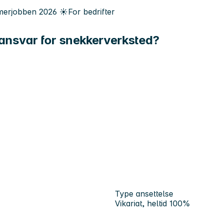
erjobben
2026
☀️
For bedrifter
 ansvar for snekkerverksted?
Type ansettelse
Vikariat, heltid 100%