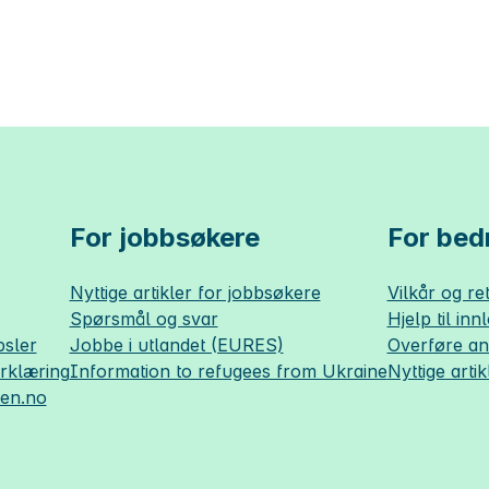
For jobbsøkere
For bedr
Nyttige artikler for jobbsøkere
Vilkår og ret
Spørsmål og svar
Hjelp til inn
sler
Jobbe i utlandet (EURES)
Overføre a
erklæring
Information to refugees from Ukraine
Nyttige artik
sen.no