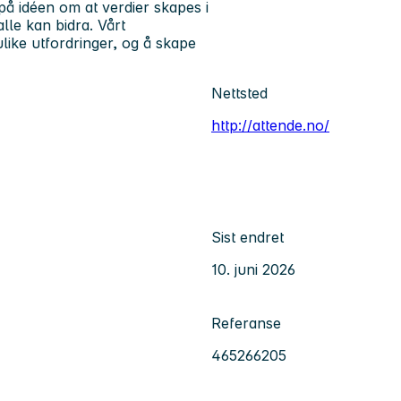
på idéen om at verdier skapes i
le kan bidra. Vårt
ke utfordringer, og å skape
Nettsted
http://attende.no/
Sist endret
10. juni 2026
Referanse
465266205