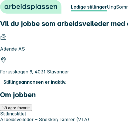
Hopp til innhold
Ledige stillinger
Ung
Somm
Vil du jobbe som arbeidsveileder med
Attende AS
Forusskogen 9, 4031 Stavanger
Stillingsannonsen er inaktiv.
Om jobben
Lagre favoritt
Stillingstittel
Arbeidsveileder – Snekker/Tømrer (VTA)