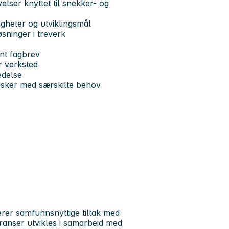
elser knyttet til snekker- og
igheter og utviklingsmål
sninger i treverk
nt fagbrev
r verksted
edelse
nesker med særskilte behov
rer samfunnsnyttige tiltak med
ranser utvikles i samarbeid med