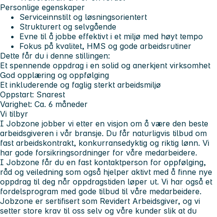
Personlige egenskaper
Serviceinnstilt og løsningsorientert
Strukturert og selvgående
Evne til å jobbe effektivt i et miljø med høyt tempo
Fokus på kvalitet, HMS og gode arbeidsrutiner
Dette får du i denne stillingen:
Et spennende oppdrag i en solid og anerkjent virksomhet
God opplæring og oppfølging
Et inkluderende og faglig sterkt arbeidsmiljø
Oppstart: Snarest
Varighet: Ca. 6 måneder
Vi tilbyr
I Jobzone jobber vi etter en visjon om å være den beste
arbeidsgiveren i vår bransje. Du får naturligvis tilbud om
fast arbeidskontrakt, konkurransedyktig og riktig lønn. Vi
har gode forsikringsordninger for våre medarbeidere.
I Jobzone får du en fast kontaktperson for oppfølging,
råd og veiledning som også hjelper aktivt med å finne nye
oppdrag til deg når oppdragstiden løper ut. Vi har også et
fordelsprogram med gode tilbud til våre medarbeidere.
Jobzone er sertifisert som Revidert Arbeidsgiver, og vi
setter store krav til oss selv og våre kunder slik at du