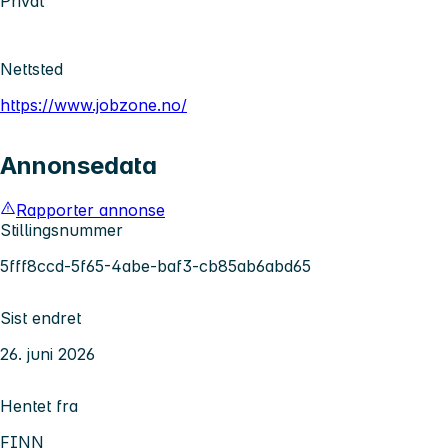
Privat
Nettsted
https://www.jobzone.no/
Annonsedata
Rapporter annonse
Stillingsnummer
5fff8ccd-5f65-4abe-baf3-cb85ab6abd65
Sist endret
26. juni 2026
Hentet fra
FINN