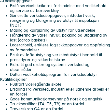
Arbeidsoppgaver
Bistå serviceteknikere i forbindelse med vedlikehold
og service av boreverktøy
Generelle verkstedsoppgaver, inkludert vask,
rengjøring og klargjøring av utstyr til inspeksjon
(NDT)
Maling og klargjøring av utstyr før utsendelse
Håndtering av varer inn/ut, pakking og utpakking av
last (cargo baskets)
Lagerarbeid, enklere logistikkoppgaver og oppfølging
av forsendelser
Bruk av løfteutstyr og verkstedutstyr i henhold til
prosedyrer og sikkerhetskrav
Bidra til god orden og system i verksted og
uteområder
Delta i vedlikeholdsprogram for verkstedutstyr
Kvalifikasjoner
Fullført videregående skole
Erfaring fra verksted, industri eller lignende arbeid er
en fordel
Gode kommunikasjonsevner på norsk og engelsk
Trucksertifikat (T4, T5, T8) er en fordel
Traverskran G4 er en fordel