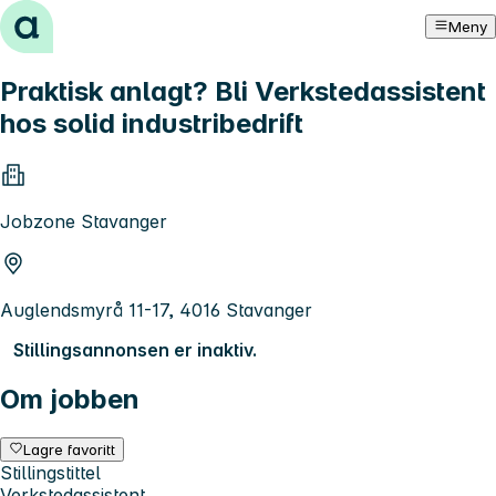
Hopp til innhold
Meny
Praktisk anlagt? Bli Verkstedassistent
hos solid industribedrift
Jobzone Stavanger
Auglendsmyrå 11-17, 4016 Stavanger
Stillingsannonsen er inaktiv.
Om jobben
Lagre favoritt
Stillingstittel
Verkstedassistent