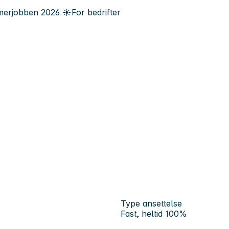
erjobben
2026
☀️
For bedrifter
Type ansettelse
Fast, heltid 100%