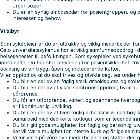
organisasjon.
Du er en synlig ambassadør for pasientgruppen, og a
interesser og behov.
Vi tilbyr
Som sykepleier er du en attraktiv og viktig medarbeider for
Oslo universitetssykehus har et viktig samfunnsoppdrag i de
helsetjenester til befolkningen. Som sykepleier ved sykehuse
innfri dette. Du har stor betydning for pasientsikkerhet, tr
utvikling av en trygg, åpen og inkluderende kultur.
Vi er opptatt av at du skal trives og utvikle deg, les under h
Du blir en del av en faglig sterk arbeidsplass og stol
Du blir en del av et viktig samfunnsoppdrag, hvor du 
pårørende.
Du får en utfordrende, variert og spennende hverda
er i kontinuerlig utvikling.
Du blir en del av et tverrfaglig arbeidsmiljø med høy 
samarbeid med dedikerte kolleger som er ledende inn
Du blir gitt gode muligheter for faglig og personlig u
det vil være mulighet for interne kurs og årlige semina
Vi tar vare på våre nye medarbeidere og støtter deg