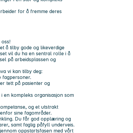
rbeider for å fremme deres
 oss!
t å tilby gode og likeverdige
t vil du ha en sentral rolle i å
ivsel på arbeidsplassen og
va vi kan tilby deg:
te fagpersoner.
er tett på pasienter og
g i en kompleks organisasjon som
kompetanse, og et utstrakt
enfor sine fagområder.
tvikling. Du får god opplæring og
rer, samt faglig påfyll underveis.
 gjennom oppstartsfasen med vårt