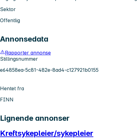
Sektor
Offentlig
Annonsedata
Rapporter annonse
Stillingsnummer
e64858ea-5c81-482e-8ad4-c127921b0155
Hentet fra
FINN
Lignende annonser
Kreftsykepleier/sykepleier