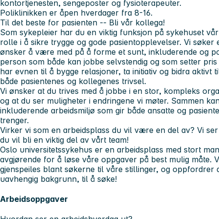
kontortjenesten, sengeposter og fysioterapeuter.
Poliklinikken er åpen hverdager fra 8-16.
Til det beste for pasienten -- Bli vår kollega!
Som sykepleier har du en viktig funksjon på sykehuset vårt
rolle i å sikre trygge og gode pasientopplevelser. Vi søker
ønsker å være med på å forme et sunt, inkluderende og posi
person som både kan jobbe selvstendig og som setter pris
har evnen til å bygge relasjoner, ta initiativ og bidra aktiv
både pasientenes og kollegenes trivsel.
Vi ønsker at du trives med å jobbe i en stor, kompleks organ
og at du ser muligheter i endringene vi møter. Sammen kan 
inkluderende arbeidsmiljø som gir både ansatte og pasient
trenger.
Virker vi som en arbeidsplass du vil være en del av? Vi ser
du vil bli en viktig del av vårt team!
Oslo universitetssykehus er en arbeidsplass med stort man
avgjørende for å løse våre oppgaver på best mulig måte. V
gjenspeiles blant søkerne til våre stillinger, og oppfordrer a
uavhengig bakgrunn, til å søke!
Arbeidsoppgaver