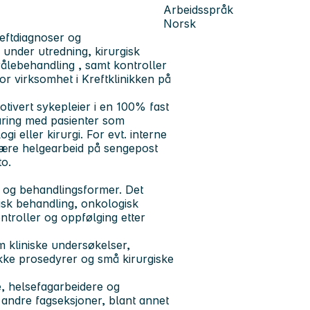
Arbeidsspråk
Norsk
reftdiagnoser og
under utredning, kirurgisk
ålebehandling , samt kontroller
or virksomhet i Kreftklinikken på
otivert sykepleier i en 100% fast
faring med pasienter som
i eller kirurgi. For evt. interne
bære helgearbeid på sengepost
to.
r og behandlingsformer. Det
isk behandling, onkologisk
ntroller og oppfølging etter
m kliniske undersøkelser,
ekke prosedyrer og små kirurgiske
e, helsefagarbeidere og
 andre fagseksjoner, blant annet