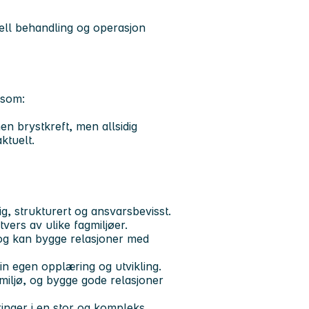
ell behandling og operasjon
 som:
en brystkreft, men allsidig
ktuelt.
ig, strukturert og ansvarsbevisst.
vers av ulike fagmiljøer.
g kan bygge relasjoner med
 din egen opplæring og utvikling.
smiljø, og bygge gode relasjoner
dringer i en stor og kompleks