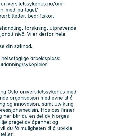
-universitetssykehus.no/om-
en-med-pa-laget/
terbilletter, bedriftskor,
behandling, forskning, utprøvende
onalt nivå. Vi er derfor hele
ese din søknad.
helsefaglige arbeidsplass:
utdanning/sykepleier
ing
Oslo universitetssykehus med
de organisasjon med evne til å
ing og innovasjon, samt utvikling
resisjonsmedisin. Hos oss finner
g her blir du en del av Norges
miljø preget av åpenhet og
il du få muligheten til å utvikle
teller.