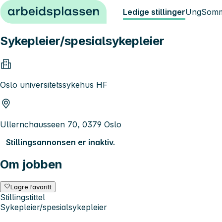
Hopp til innhold
Ledige stillinger
Ung
Somm
Sykepleier/spesialsykepleier
Oslo universitetssykehus HF
Ullernchausseen 70, 0379 Oslo
Stillingsannonsen er inaktiv.
Om jobben
Lagre favoritt
Stillingstittel
Sykepleier/spesialsykepleier