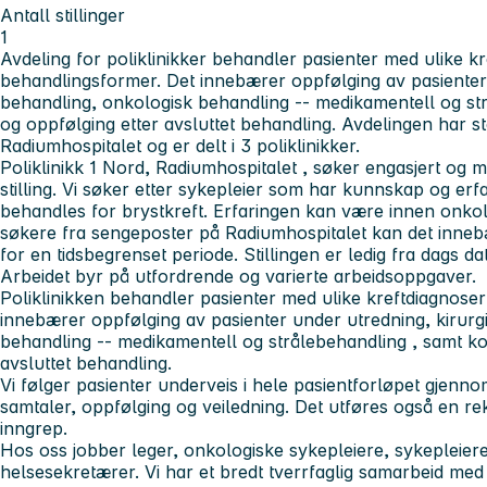
Antall stillinger
1
Avdeling for poliklinikker behandler pasienter med ulike k
behandlingsformer. Det innebærer oppfølging av pasienter 
behandling, onkologisk behandling -- medikamentell og str
og oppfølging etter avsluttet behandling. Avdelingen har st
Radiumhospitalet og er delt i 3 poliklinikker.
Poliklinikk 1 Nord, Radiumhospitalet , søker engasjert og m
stilling. Vi søker etter sykepleier som har kunnskap og er
behandles for brystkreft. Erfaringen kan være innen onkolog
søkere fra sengeposter på Radiumhospitalet kan det inne
for en tidsbegrenset periode. Stillingen er ledig fra dags da
Arbeidet byr på utfordrende og varierte arbeidsoppgaver.
Poliklinikken behandler pasienter med ulike kreftdiagnose
innebærer oppfølging av pasienter under utredning, kirurg
behandling -- medikamentell og strålebehandling , samt ko
avsluttet behandling.
Vi følger pasienter underveis i hele pasientforløpet gjenno
samtaler, oppfølging og veiledning. Det utføres også en r
inngrep.
Hos oss jobber leger, onkologiske sykepleiere, sykepleier
helsesekretærer. Vi har et bredt tverrfaglig samarbeid med