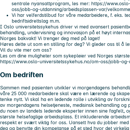
sentrale nyansattprogram, les mer: https://www.oslo
oss/jobb-og-utdanning/arbeidsplassen-var/velkomm
Vi har velferdstilbud for våre medarbeidere, f. eks. tea
bedriftsidrettslag m.m.
I Oslo universitetssykehus driver vi med avansert pasient
behandling, undervisning og innovasjon på et høyt internasj
Norges bakvakt! Vi trenger deg med på laget!
Høres dette ut som en stilling for deg? Vi gleder oss til å l
Vil du vite mer om oss?
Les om dine muligheter som sykepleier ved Norges største 
https://www.oslo-universitetssykehus.no/om-oss/jobb-og-
Om bedriften
Sammen med pasienten utvikler vi morgendagens behandl
våre 25 000 medarbeidere skal være en lærende og skapen
tenke nytt. Vi skal ha en ledende rolle i utvikling av forskn
av morgendagens helsetjeneste, medisinsk behandling og p
du noen av landets ledende eksperter innen sine fagfelt, o
største helsefaglige arbeidsplass. Et inkluderende arbeids
respekt er svært viktig for oss. Uansett hva du jobber med v
deg og benytte din kompetanse på et sted hvor det virkelig 