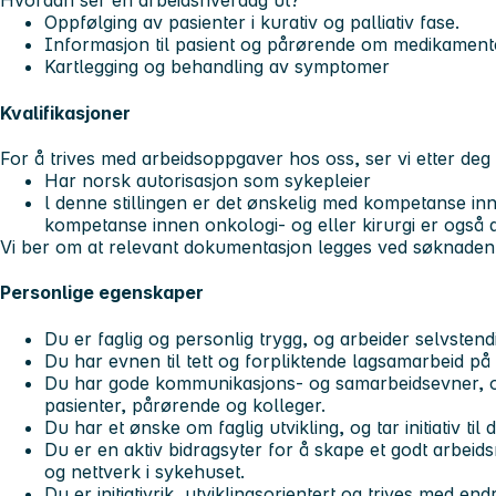
Hvordan ser en arbeidshverdag ut?
Oppfølging av pasienter i kurativ og palliativ fase.
Informasjon til pasient og pårørende om medikament
Kartlegging og behandling av symptomer
Kvalifikasjoner
For å trives med arbeidsoppgaver hos oss, ser vi etter deg
Har norsk autorisasjon som sykepleier
l denne stillingen er det ønskelig med kompetanse inn
kompetanse innen onkologi- og eller kirurgi er også a
Vi ber om at relevant dokumentasjon legges ved søknaden
Personlige egenskaper
Du er faglig og personlig trygg, og arbeider selvstend
Du har evnen til tett og forpliktende lagsamarbeid på t
Du har gode kommunikasjons- og samarbeidsevner, o
pasienter, pårørende og kolleger.
Du har et ønske om faglig utvikling, og tar initiativ til
Du er en aktiv bidragsyter for å skape et godt arbeid
og nettverk i sykehuset.
Du er initiativrik, utviklingsorientert og trives med en