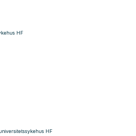
ssykehus HF
 universitetssykehus HF